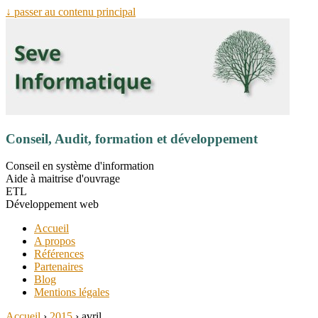
↓ passer au contenu principal
Conseil, Audit, formation et développement
Conseil en système d'information
Aide à maitrise d'ouvrage
ETL
Développement web
Accueil
A propos
Références
Partenaires
Blog
Mentions légales
Accueil
›
2015
›
avril