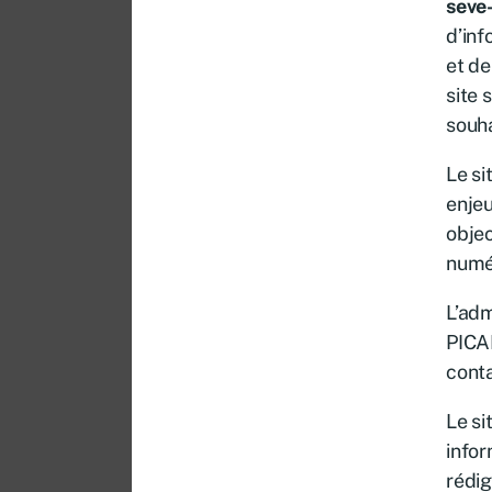
seve
d’inf
et de
site 
souha
Le si
enjeu
objec
numér
L’adm
PICAR
conta
Le si
infor
rédig