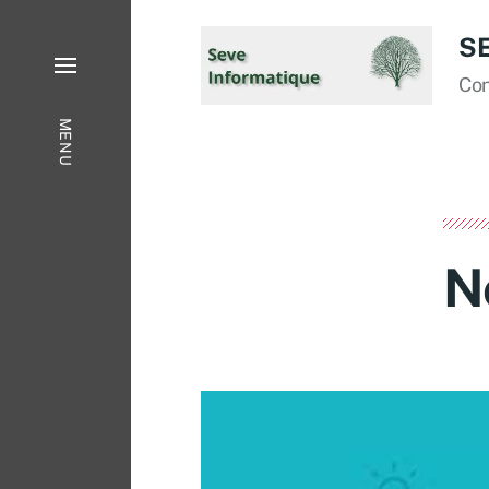
S
Con
MENU
N