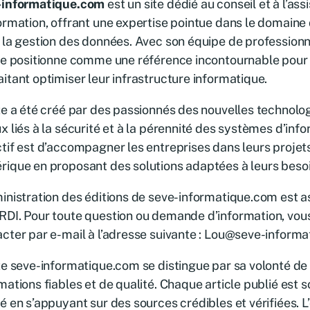
-informatique.com
est un site dédié au conseil et à l’a
ormation, offrant une expertise pointue dans le domaine
 la gestion des données. Avec son équipe de professionn
se positionne comme une référence incontournable pour 
itant optimiser leur infrastructure informatique.
te a été créé par des passionnés des nouvelles technolo
x liés à la sécurité et à la pérennité des systèmes d’inf
tif est d’accompagner les entreprises dans leurs projet
ique en proposant des solutions adaptées à leurs besoi
inistration des éditions de seve-informatique.com est 
DI. Pour toute question ou demande d’information, vou
cter par e-mail à l’adresse suivante : Lou@seve-inform
te seve-informatique.com se distingue par sa volonté de 
mations fiables et de qualité. Chaque article publié est
é en s’appuyant sur des sources crédibles et vérifiées. L’o