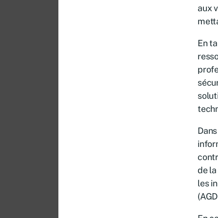
aux v
metta
En t
resso
profe
sécur
solut
techn
Dans 
info
contr
de la
les i
(AGDI