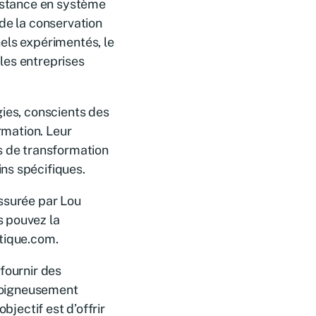
ssistance en système
 de la conservation
els expérimentés, le
les entreprises
gies, conscients des
ormation. Leur
s de transformation
ns spécifiques.
assurée par Lou
s pouvez la
atique.com.
fournir des
 soigneusement
bjectif est d’offrir