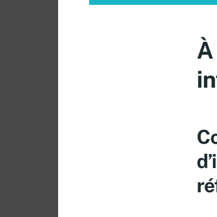
À
i
Co
d’
ré