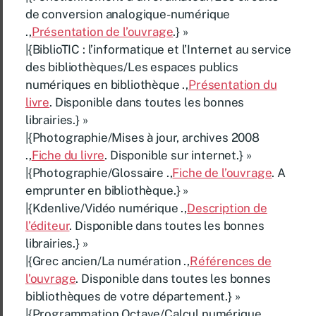
de conversion analogique-numérique
.,
Présentation de l’ouvrage
.} »
|{BiblioTIC : l’informatique et l’Internet au service
des bibliothèques/Les espaces publics
numériques en bibliothèque .,
Présentation du
livre
. Disponible dans toutes les bonnes
librairies.} »
|{Photographie/Mises à jour, archives 2008
.,
Fiche du livre
. Disponible sur internet.} »
|{Photographie/Glossaire .,
Fiche de l’ouvrage
. A
emprunter en bibliothèque.} »
|{Kdenlive/Vidéo numérique .,
Description de
l’éditeur
. Disponible dans toutes les bonnes
librairies.} »
|{Grec ancien/La numération .,
Références de
l’ouvrage
. Disponible dans toutes les bonnes
bibliothèques de votre département.} »
|{Programmation Octave/Calcul numérique