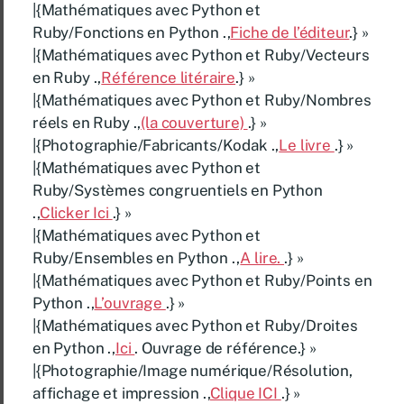
|{Mathématiques avec Python et
Ruby/Fonctions en Python .,
Fiche de l’éditeur
.} »
|{Mathématiques avec Python et Ruby/Vecteurs
en Ruby .,
Référence litéraire
.} »
|{Mathématiques avec Python et Ruby/Nombres
réels en Ruby .,
(la couverture)
.} »
|{Photographie/Fabricants/Kodak .,
Le livre
.} »
|{Mathématiques avec Python et
Ruby/Systèmes congruentiels en Python
.,
Clicker Ici
.} »
|{Mathématiques avec Python et
Ruby/Ensembles en Python .,
A lire.
.} »
|{Mathématiques avec Python et Ruby/Points en
Python .,
L’ouvrage
.} »
|{Mathématiques avec Python et Ruby/Droites
en Python .,
Ici
. Ouvrage de référence.} »
|{Photographie/Image numérique/Résolution,
affichage et impression .,
Clique ICI
.} »