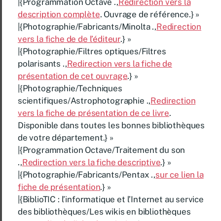
|{Programmation Octave .,
Redirection vers la
description complète
. Ouvrage de référence.} »
|{Photographie/Fabricants/Minolta .,
Redirection
vers la fiche de de l’éditeur
.} »
|{Photographie/Filtres optiques/Filtres
polarisants .,
Redirection vers la fiche de
présentation de cet ouvrage
.} »
|{Photographie/Techniques
scientifiques/Astrophotographie .,
Redirection
vers la fiche de présentation de ce livre
.
Disponible dans toutes les bonnes bibliothèques
de votre département.} »
|{Programmation Octave/Traitement du son
.,
Redirection vers la fiche descriptive
.} »
|{Photographie/Fabricants/Pentax .,
sur ce lien la
fiche de présentation
.} »
|{BiblioTIC : l’informatique et l’Internet au service
des bibliothèques/Les wikis en bibliothèques