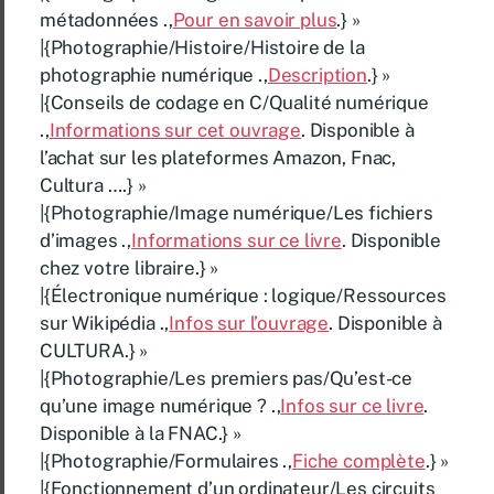
métadonnées .,
Pour en savoir plus
.} »
|{Photographie/Histoire/Histoire de la
photographie numérique .,
Description
.} »
|{Conseils de codage en C/Qualité numérique
.,
Informations sur cet ouvrage
. Disponible à
l’achat sur les plateformes Amazon, Fnac,
Cultura ….} »
|{Photographie/Image numérique/Les fichiers
d’images .,
Informations sur ce livre
. Disponible
chez votre libraire.} »
|{Électronique numérique : logique/Ressources
sur Wikipédia .,
Infos sur l’ouvrage
. Disponible à
CULTURA.} »
|{Photographie/Les premiers pas/Qu’est-ce
qu’une image numérique ? .,
Infos sur ce livre
.
Disponible à la FNAC.} »
|{Photographie/Formulaires .,
Fiche complète
.} »
|{Fonctionnement d’un ordinateur/Les circuits