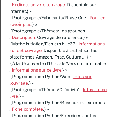
.,
Redirection vers l’ouvrage
. Disponible sur
internet.} »
|{Photographie/Fabricants/Phase One .,
Pour en
savoir plus
.} »
|{Photographie/Thèmes/Les groupes
.,
Description
. Ouvrage de référence.} »
|{Mathc initiation/Fichiers h : c37 .,
Informations
sur cet ouvrage
. Disponible à l’achat sur les
plateformes Amazon, Fnac, Cultura ….} »
|{À la découverte d’Unicode/Version imprimable
.,
Informations sur ce livre
.} »
|{Programmation Python/Web .,
Infos sur
l’ouvrage
.} »
|{Photographie/Thèmes/Créativité .,
Infos sur ce
livre
.} »
|{Programmation Python/Ressources externes
.,
Fiche complète
.} »
|{Programmation Python/Exercices sur les