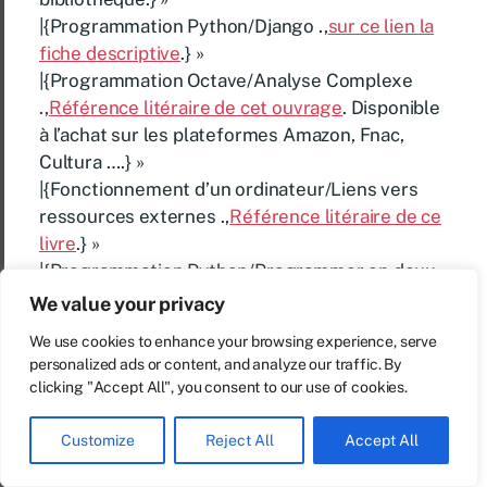
|{Programmation Python/Django .,
sur ce lien la
fiche descriptive
.} »
|{Programmation Octave/Analyse Complexe
.,
Référence litéraire de cet ouvrage
. Disponible
à l’achat sur les plateformes Amazon, Fnac,
Cultura ….} »
|{Fonctionnement d’un ordinateur/Liens vers
ressources externes .,
Référence litéraire de ce
livre
.} »
|{Programmation Python/Programmer en deux
minutes/un serveur Web .,
Fiche de l’éditeur
.} »
We value your privacy
|{Programmation Python/Programmer en deux
We use cookies to enhance your browsing experience, serve
minutes/une messagerie instantanée
personalized ads or content, and analyze our traffic. By
.,
Référence litéraire
.} »
clicking "Accept All", you consent to our use of cookies.
|{Programmation Python/Tableau des mots
réservés .,
(la couverture)
. Disponible Sur
Customize
Reject All
Accept All
AMAZON.} »