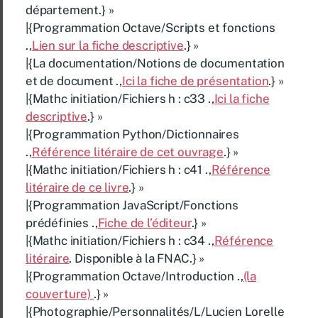
département.} »
|{Programmation Octave/Scripts et fonctions
.,
Lien sur la fiche descriptive
.} »
|{La documentation/Notions de documentation
et de document .,
Ici la fiche de présentation
.} »
|{Mathc initiation/Fichiers h : c33 .,
Ici la fiche
descriptive
.} »
|{Programmation Python/Dictionnaires
.,
Référence litéraire de cet ouvrage
.} »
|{Mathc initiation/Fichiers h : c41 .,
Référence
litéraire de ce livre
.} »
|{Programmation JavaScript/Fonctions
prédéfinies .,
Fiche de l’éditeur
.} »
|{Mathc initiation/Fichiers h : c34 .,
Référence
litéraire
. Disponible à la FNAC.} »
|{Programmation Octave/Introduction .,
(la
couverture)
.} »
|{Photographie/Personnalités/L/Lucien Lorelle