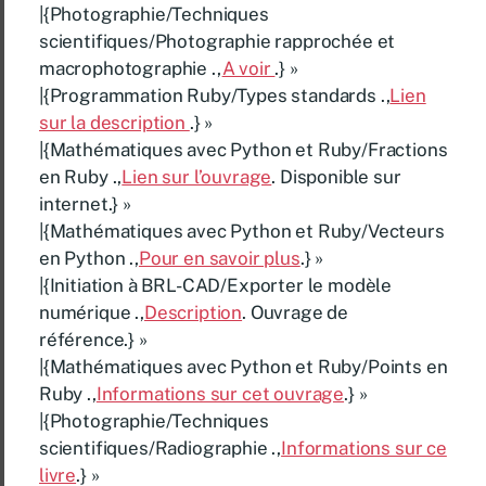
|{Photographie/Techniques
scientifiques/Photographie rapprochée et
macrophotographie .,
A voir
.} »
|{Programmation Ruby/Types standards .,
Lien
sur la description
.} »
|{Mathématiques avec Python et Ruby/Fractions
en Ruby .,
Lien sur l’ouvrage
. Disponible sur
internet.} »
|{Mathématiques avec Python et Ruby/Vecteurs
en Python .,
Pour en savoir plus
.} »
|{Initiation à BRL-CAD/Exporter le modèle
numérique .,
Description
. Ouvrage de
référence.} »
|{Mathématiques avec Python et Ruby/Points en
Ruby .,
Informations sur cet ouvrage
.} »
|{Photographie/Techniques
scientifiques/Radiographie .,
Informations sur ce
livre
.} »