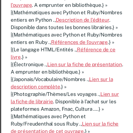
l’ouvrage
. A emprunter en bibliothèque.} »
|{Mathématiques avec Python et Ruby/Nombres
entiers en Python .,
Description de l’éditeur
.
Disponible dans toutes les bonnes librairies.} »
|{Mathématiques avec Python et Ruby/Nombres
entiers en Ruby .,
Références de l’ouvrage
.} »
|{Le langage HTML/Entités .,
Référence de ce
livre
.} »
|{Électronique .,
Lien sur la fiche de présentation
.
A emprunter en bibliothèque.} »
|{Japonais/Vocabulaire/Nombres .,
Lien sur la
description complète
.} »
|{Photographie/Thèmes/Les voyages .,
Lien sur
la fiche de librairie
. Disponible à l’achat sur les
plateformes Amazon, Fnac, Cultura ….} »
|{Mathématiques avec Python et
Ruby/Freudenthal sous Ruby .,
Lien sur la fiche
de présentation de cet ouvrage
.} »