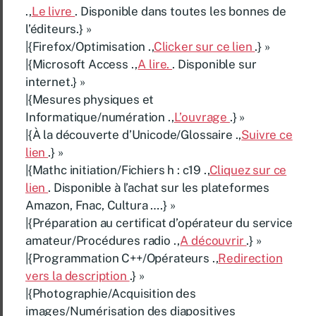
.,
Le livre
. Disponible dans toutes les bonnes de
l’éditeurs.} »
|{Firefox/Optimisation .,
Clicker sur ce lien
.} »
|{Microsoft Access .,
A lire.
. Disponible sur
internet.} »
|{Mesures physiques et
Informatique/numération .,
L’ouvrage
.} »
|{À la découverte d’Unicode/Glossaire .,
Suivre ce
lien
.} »
|{Mathc initiation/Fichiers h : c19 .,
Cliquez sur ce
lien
. Disponible à l’achat sur les plateformes
Amazon, Fnac, Cultura ….} »
|{Préparation au certificat d’opérateur du service
amateur/Procédures radio .,
A découvrir
.} »
|{Programmation C++/Opérateurs .,
Redirection
vers la description
.} »
|{Photographie/Acquisition des
images/Numérisation des diapositives