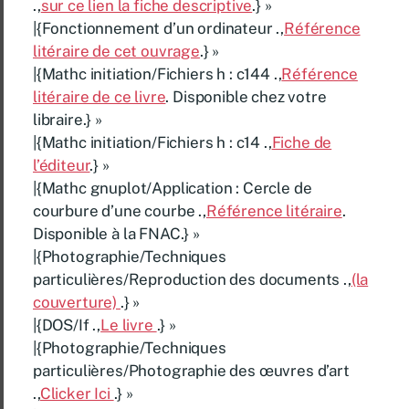
.,
sur ce lien la fiche descriptive
.} »
|{Fonctionnement d’un ordinateur .,
Référence
litéraire de cet ouvrage
.} »
|{Mathc initiation/Fichiers h : c144 .,
Référence
litéraire de ce livre
. Disponible chez votre
libraire.} »
|{Mathc initiation/Fichiers h : c14 .,
Fiche de
l’éditeur
.} »
|{Mathc gnuplot/Application : Cercle de
courbure d’une courbe .,
Référence litéraire
.
Disponible à la FNAC.} »
|{Photographie/Techniques
particulières/Reproduction des documents .,
(la
couverture)
.} »
|{DOS/If .,
Le livre
.} »
|{Photographie/Techniques
particulières/Photographie des œuvres d’art
.,
Clicker Ici
.} »