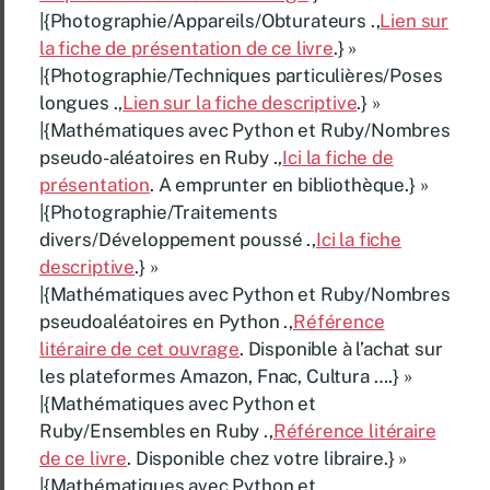
|{Photographie/Appareils/Obturateurs .,
Lien sur
la fiche de présentation de ce livre
.} »
|{Photographie/Techniques particulières/Poses
longues .,
Lien sur la fiche descriptive
.} »
|{Mathématiques avec Python et Ruby/Nombres
pseudo-aléatoires en Ruby .,
Ici la fiche de
présentation
. A emprunter en bibliothèque.} »
|{Photographie/Traitements
divers/Développement poussé .,
Ici la fiche
descriptive
.} »
|{Mathématiques avec Python et Ruby/Nombres
pseudoaléatoires en Python .,
Référence
litéraire de cet ouvrage
. Disponible à l’achat sur
les plateformes Amazon, Fnac, Cultura ….} »
|{Mathématiques avec Python et
Ruby/Ensembles en Ruby .,
Référence litéraire
de ce livre
. Disponible chez votre libraire.} »
|{Mathématiques avec Python et