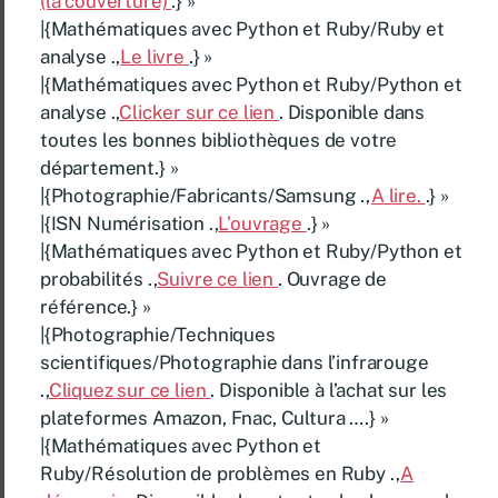
(la couverture)
.} »
|{Mathématiques avec Python et Ruby/Ruby et
analyse .,
Le livre
.} »
|{Mathématiques avec Python et Ruby/Python et
analyse .,
Clicker sur ce lien
. Disponible dans
toutes les bonnes bibliothèques de votre
département.} »
|{Photographie/Fabricants/Samsung .,
A lire.
.} »
|{ISN Numérisation .,
L’ouvrage
.} »
|{Mathématiques avec Python et Ruby/Python et
probabilités .,
Suivre ce lien
. Ouvrage de
référence.} »
|{Photographie/Techniques
scientifiques/Photographie dans l’infrarouge
.,
Cliquez sur ce lien
. Disponible à l’achat sur les
plateformes Amazon, Fnac, Cultura ….} »
|{Mathématiques avec Python et
Ruby/Résolution de problèmes en Ruby .,
A