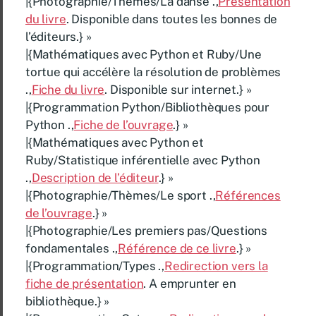
|{Photographie/Thèmes/La danse .,
Présentation
du livre
. Disponible dans toutes les bonnes de
l’éditeurs.} »
|{Mathématiques avec Python et Ruby/Une
tortue qui accélère la résolution de problèmes
.,
Fiche du livre
. Disponible sur internet.} »
|{Programmation Python/Bibliothèques pour
Python .,
Fiche de l’ouvrage
.} »
|{Mathématiques avec Python et
Ruby/Statistique inférentielle avec Python
.,
Description de l’éditeur
.} »
|{Photographie/Thèmes/Le sport .,
Références
de l’ouvrage
.} »
|{Photographie/Les premiers pas/Questions
fondamentales .,
Référence de ce livre
.} »
|{Programmation/Types .,
Redirection vers la
fiche de présentation
. A emprunter en
bibliothèque.} »