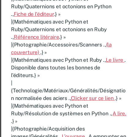
Ruby/Quaternions et octonions en Python
.,
Fiche de l’éditeur
.} »
|{Mathématiques avec Python et
Ruby/Quaternions et octonions en Ruby
.,
Référence litéraire
.} »
|{Photographie/Accessoires/Scanners .,
(la
couverture)
.} »
|{Mathématiques avec Python et Ruby .,
Le livre
.
Disponible dans toutes les bonnes de
l’éditeurs.} »
|
{Technologie/Matériaux/Généralités/Désignatio
n normalisée des aciers .,
Clicker sur ce lien
.} »
|{Mathématiques avec Python et
Ruby/Résolution de systèmes en Python .,
A lire.
.} »
|{Photographie/Acquisition des
images/Généralités .,
L’ouvrage
. A emprunter en