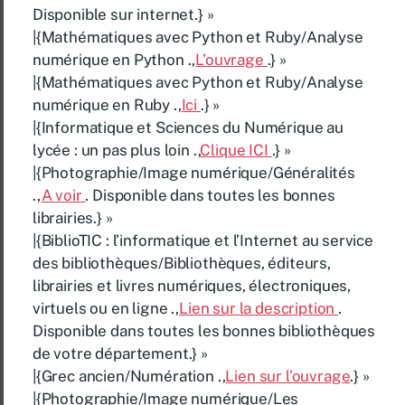
Disponible sur internet.} »
|{Mathématiques avec Python et Ruby/Analyse
numérique en Python .,
L’ouvrage
.} »
|{Mathématiques avec Python et Ruby/Analyse
numérique en Ruby .,
Ici
.} »
|{Informatique et Sciences du Numérique au
lycée : un pas plus loin .,
Clique ICI
.} »
|{Photographie/Image numérique/Généralités
.,
A voir
. Disponible dans toutes les bonnes
librairies.} »
|{BiblioTIC : l’informatique et l’Internet au service
des bibliothèques/Bibliothèques, éditeurs,
librairies et livres numériques, électroniques,
virtuels ou en ligne .,
Lien sur la description
.
Disponible dans toutes les bonnes bibliothèques
de votre département.} »
|{Grec ancien/Numération .,
Lien sur l’ouvrage
.} »
|{Photographie/Image numérique/Les