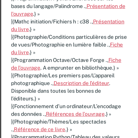
bases du langage/Palindrome .,
Présentation de
l’ouvrage
.} »
|{Mathc initiation/Fichiers h : c38 .,
Présentation
du livre
.} »
|{Photographie/Conditions particulières de prise
de vues/Photographie en lumière faible .,
Fiche
du livre
.} »
|{Programmation Octave/Octave Forge .,
Fiche
de l’ouvrage
. A emprunter en bibliothèque.} »
|{Photographie/Les premiers pas/L’appareil
photographique .,
Description de l’éditeur
.
Disponible dans toutes les bonnes de
l’éditeurs.} »
|{Fonctionnement d’un ordinateur/L’encodage
des données .,
Références de l’ouvrage
.} »
|{Photographie/Thèmes/Les spectacles
.,
Référence de ce livre
.} »
|{Programmation Python/Tableau des valeurs