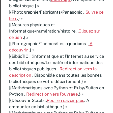
bibliothèque.} »
|{Photographie/Fabricants/Panasonic .,
Suivre ce
lien
.} »
|{Mesures physiques et
Informatique/numération/histoire .,
Cliquez sur
ce lien
.} »
|{Photographie/Thèmes/Les aquariums .,
A
découvrir
.} »
|{BiblioTIC : l’informatique et l’Internet au service
des bibliothèques/Le matériel informatique des
bibliothèques publiques .,
Redirection vers la
description
. Disponible dans toutes les bonnes
bibliothèques de votre département.} »
|{Mathématiques avec Python et Ruby/Suites en
Python .,
Redirection vers l’ouvrage
.} »
|{Découvrir Scilab .,
Pour en savoir plus
. A
emprunter en bibliothèque.} »
|{Mathématiques avec Python et Ruby/Suites en