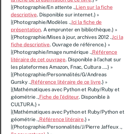
|{Photographie/En attente .,
Lien sur la fiche
descriptive
. Disponible sur internet.} »
|{Photographie/Modèles .,
Ici la fiche de
présentation
. A emprunter en bibliothèque.} »
|{Photographie/Mises à jour, archives 2012 .,
Ici la
fiche descriptive
. Ouvrage de référence.} »
|{Photographie/Image numérique .,
Référence
litéraire de cet ouvrage
. Disponible à l’achat sur
les plateformes Amazon, Fnac, Cultura ….} »
|{Photographie/Personnalités/G/Andreas
Gursky .,
Référence litéraire de ce livre
.} »
|{Mathématiques avec Python et Ruby/Ruby et
géométrie .,
Fiche de l’éditeur
. Disponible à
CULTURA.} »
|{Mathématiques avec Python et Ruby/Python et
géométrie .,
Référence litéraire
.} »
|{Photographie/Personnalités/J/Pierre Jaffeux .,