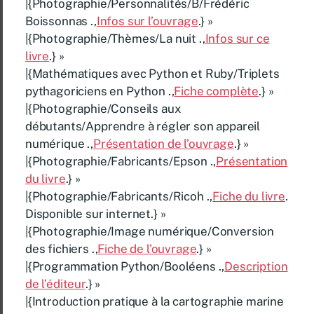
|{Photographie/Personnalités/B/Frédéric
Boissonnas .,
Infos sur l’ouvrage
.} »
|{Photographie/Thèmes/La nuit .,
Infos sur ce
livre
.} »
|{Mathématiques avec Python et Ruby/Triplets
pythagoriciens en Python .,
Fiche complète
.} »
|{Photographie/Conseils aux
débutants/Apprendre à régler son appareil
numérique .,
Présentation de l’ouvrage
.} »
|{Photographie/Fabricants/Epson .,
Présentation
du livre
.} »
|{Photographie/Fabricants/Ricoh .,
Fiche du livre
.
Disponible sur internet.} »
|{Photographie/Image numérique/Conversion
des fichiers .,
Fiche de l’ouvrage
.} »
|{Programmation Python/Booléens .,
Description
de l’éditeur
.} »
|{Introduction pratique à la cartographie marine