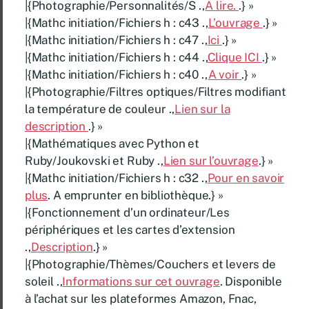
|{Photographie/Personnalités/S .,
A lire.
.} »
|{Mathc initiation/Fichiers h : c43 .,
L’ouvrage
.} »
|{Mathc initiation/Fichiers h : c47 .,
Ici
.} »
|{Mathc initiation/Fichiers h : c44 .,
Clique ICI
.} »
|{Mathc initiation/Fichiers h : c40 .,
A voir
.} »
|{Photographie/Filtres optiques/Filtres modifiant
la température de couleur .,
Lien sur la
description
.} »
|{Mathématiques avec Python et
Ruby/Joukovski et Ruby .,
Lien sur l’ouvrage
.} »
|{Mathc initiation/Fichiers h : c32 .,
Pour en savoir
plus
. A emprunter en bibliothèque.} »
|{Fonctionnement d’un ordinateur/Les
périphériques et les cartes d’extension
.,
Description
.} »
|{Photographie/Thèmes/Couchers et levers de
soleil .,
Informations sur cet ouvrage
. Disponible
à l’achat sur les plateformes Amazon, Fnac,