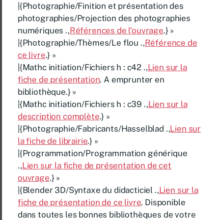
|{Photographie/Finition et présentation des
photographies/Projection des photographies
numériques .,
Références de l’ouvrage
.} »
|{Photographie/Thèmes/Le flou .,
Référence de
ce livre
.} »
|{Mathc initiation/Fichiers h : c42 .,
Lien sur la
fiche de présentation
. A emprunter en
bibliothèque.} »
|{Mathc initiation/Fichiers h : c39 .,
Lien sur la
description complète
.} »
|{Photographie/Fabricants/Hasselblad .,
Lien sur
la fiche de librairie
.} »
|{Programmation/Programmation générique
.,
Lien sur la fiche de présentation de cet
ouvrage
.} »
|{Blender 3D/Syntaxe du didacticiel .,
Lien sur la
fiche de présentation de ce livre
. Disponible
dans toutes les bonnes bibliothèques de votre