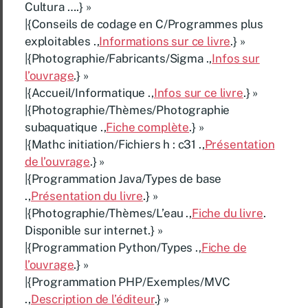
Cultura ….} »
|{Conseils de codage en C/Programmes plus
exploitables .,
Informations sur ce livre
.} »
|{Photographie/Fabricants/Sigma .,
Infos sur
l’ouvrage
.} »
|{Accueil/Informatique .,
Infos sur ce livre
.} »
|{Photographie/Thèmes/Photographie
subaquatique .,
Fiche complète
.} »
|{Mathc initiation/Fichiers h : c31 .,
Présentation
de l’ouvrage
.} »
|{Programmation Java/Types de base
.,
Présentation du livre
.} »
|{Photographie/Thèmes/L’eau .,
Fiche du livre
.
Disponible sur internet.} »
|{Programmation Python/Types .,
Fiche de
l’ouvrage
.} »
|{Programmation PHP/Exemples/MVC
.,
Description de l’éditeur
.} »