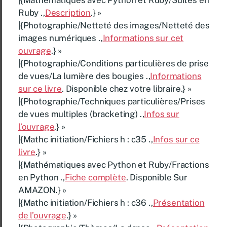
Ruby .,
Description
.} »
|{Photographie/Netteté des images/Netteté des
images numériques .,
Informations sur cet
ouvrage
.} »
|{Photographie/Conditions particulières de prise
de vues/La lumière des bougies .,
Informations
sur ce livre
. Disponible chez votre libraire.} »
|{Photographie/Techniques particulières/Prises
de vues multiples (bracketing) .,
Infos sur
l’ouvrage
.} »
|{Mathc initiation/Fichiers h : c35 .,
Infos sur ce
livre
.} »
|{Mathématiques avec Python et Ruby/Fractions
en Python .,
Fiche complète
. Disponible Sur
AMAZON.} »
|{Mathc initiation/Fichiers h : c36 .,
Présentation
de l’ouvrage
.} »