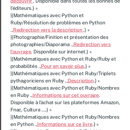
découvrir
. Disponible dans toutes les bonnes de
l’éditeurs.} »
|{Mathématiques avec Python et
Ruby/Résolution de problèmes en Python
.,
Redirection vers la description
.} »
|{Photographie/Finition et présentation des
photographies/Diaporama .,
Redirection vers
l’ouvrage
. Disponible sur internet.} »
|{Mathématiques avec Python et Ruby/Ruby et
probabilités .,
Pour en savoir plus
.} »
|{Mathématiques avec Python et Ruby/Triplets
pythagoriciens en Ruby .,
Description
.} »
|{Mathématiques avec Python et Ruby/Nombres
en Ruby .,
Informations sur cet ouvrage
.
Disponible à l’achat sur les plateformes Amazon,
Fnac, Cultura ….} »
|{Mathématiques avec Python et Ruby/Nombres
en Python .,
Informations sur ce livre
.} »