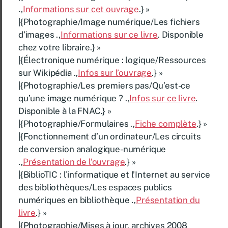
.,
Informations sur cet ouvrage
.} »
|{Photographie/Image numérique/Les fichiers
d’images .,
Informations sur ce livre
. Disponible
chez votre libraire.} »
|{Électronique numérique : logique/Ressources
sur Wikipédia .,
Infos sur l’ouvrage
.} »
|{Photographie/Les premiers pas/Qu’est-ce
qu’une image numérique ? .,
Infos sur ce livre
.
Disponible à la FNAC.} »
|{Photographie/Formulaires .,
Fiche complète
.} »
|{Fonctionnement d’un ordinateur/Les circuits
de conversion analogique-numérique
.,
Présentation de l’ouvrage
.} »
|{BiblioTIC : l’informatique et l’Internet au service
des bibliothèques/Les espaces publics
numériques en bibliothèque .,
Présentation du
livre
.} »
|{Photographie/Mises à jour, archives 2008