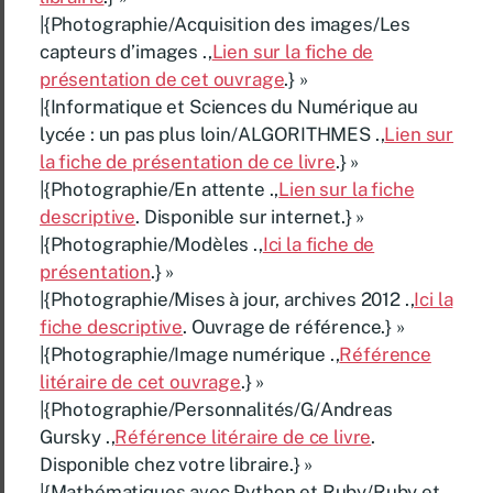
|{Photographie/Acquisition des images/Les
capteurs d’images .,
Lien sur la fiche de
présentation de cet ouvrage
.} »
|{Informatique et Sciences du Numérique au
lycée : un pas plus loin/ALGORITHMES .,
Lien sur
la fiche de présentation de ce livre
.} »
|{Photographie/En attente .,
Lien sur la fiche
descriptive
. Disponible sur internet.} »
|{Photographie/Modèles .,
Ici la fiche de
présentation
.} »
|{Photographie/Mises à jour, archives 2012 .,
Ici la
fiche descriptive
. Ouvrage de référence.} »
|{Photographie/Image numérique .,
Référence
litéraire de cet ouvrage
.} »
|{Photographie/Personnalités/G/Andreas
Gursky .,
Référence litéraire de ce livre
.
Disponible chez votre libraire.} »
|{Mathématiques avec Python et Ruby/Ruby et