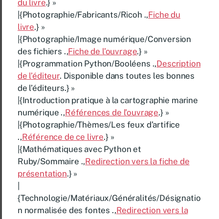
du livre
.} »
|{Photographie/Fabricants/Ricoh .,
Fiche du
livre
.} »
|{Photographie/Image numérique/Conversion
des fichiers .,
Fiche de l’ouvrage
.} »
|{Programmation Python/Booléens .,
Description
de l’éditeur
. Disponible dans toutes les bonnes
de l’éditeurs.} »
|{Introduction pratique à la cartographie marine
numérique .,
Références de l’ouvrage
.} »
|{Photographie/Thèmes/Les feux d’artifice
.,
Référence de ce livre
.} »
|{Mathématiques avec Python et
Ruby/Sommaire .,
Redirection vers la fiche de
présentation
.} »
|
{Technologie/Matériaux/Généralités/Désignatio
n normalisée des fontes .,
Redirection vers la