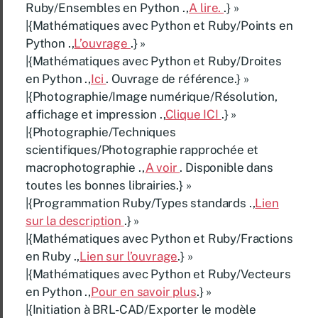
Ruby/Ensembles en Python .,
A lire.
.} »
|{Mathématiques avec Python et Ruby/Points en
Python .,
L’ouvrage
.} »
|{Mathématiques avec Python et Ruby/Droites
en Python .,
Ici
. Ouvrage de référence.} »
|{Photographie/Image numérique/Résolution,
affichage et impression .,
Clique ICI
.} »
|{Photographie/Techniques
scientifiques/Photographie rapprochée et
macrophotographie .,
A voir
. Disponible dans
toutes les bonnes librairies.} »
|{Programmation Ruby/Types standards .,
Lien
sur la description
.} »
|{Mathématiques avec Python et Ruby/Fractions
en Ruby .,
Lien sur l’ouvrage
.} »
|{Mathématiques avec Python et Ruby/Vecteurs
en Python .,
Pour en savoir plus
.} »
|{Initiation à BRL-CAD/Exporter le modèle