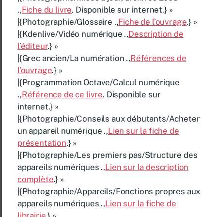
.,
Fiche du livre
. Disponible sur internet.} »
|{Photographie/Glossaire .,
Fiche de l’ouvrage
.} »
|{Kdenlive/Vidéo numérique .,
Description de
l’éditeur
.} »
|{Grec ancien/La numération .,
Références de
l’ouvrage
.} »
|{Programmation Octave/Calcul numérique
.,
Référence de ce livre
. Disponible sur
internet.} »
|{Photographie/Conseils aux débutants/Acheter
un appareil numérique .,
Lien sur la fiche de
présentation
.} »
|{Photographie/Les premiers pas/Structure des
appareils numériques .,
Lien sur la description
complète
.} »
|{Photographie/Appareils/Fonctions propres aux
appareils numériques .,
Lien sur la fiche de
librairie
.} »