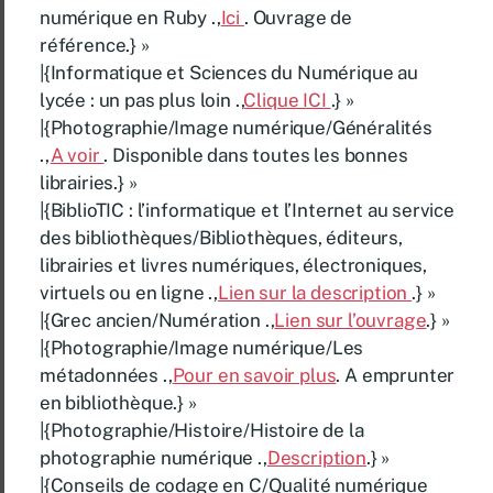
numérique en Ruby .,
Ici
. Ouvrage de
référence.} »
|{Informatique et Sciences du Numérique au
lycée : un pas plus loin .,
Clique ICI
.} »
|{Photographie/Image numérique/Généralités
.,
A voir
. Disponible dans toutes les bonnes
librairies.} »
|{BiblioTIC : l’informatique et l’Internet au service
des bibliothèques/Bibliothèques, éditeurs,
librairies et livres numériques, électroniques,
virtuels ou en ligne .,
Lien sur la description
.} »
|{Grec ancien/Numération .,
Lien sur l’ouvrage
.} »
|{Photographie/Image numérique/Les
métadonnées .,
Pour en savoir plus
. A emprunter
en bibliothèque.} »
|{Photographie/Histoire/Histoire de la
photographie numérique .,
Description
.} »
|{Conseils de codage en C/Qualité numérique