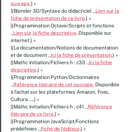
ouvrage
.} »
|{Blender 3D/Syntaxe du didacticiel .,
Lien sur la
fiche de présentation de ce livre
.} »
|{Programmation Octave/Scripts et fonctions
.,
Lien sur la fiche descriptive
. Disponible sur
internet.} »
|{La documentation/Notions de documentation
et de document .,
Ici la fiche de présentation
.} »
|{Mathc initiation/Fichiers h : c33 .,
Ici la fiche
descriptive
.} »
|{Programmation Python/Dictionnaires
.,
Référence litéraire de cet ouvrage
. Disponible
à l’achat sur les plateformes Amazon, Fnac,
Cultura ….} »
|{Mathc initiation/Fichiers h : c41 .,
Référence
litéraire de ce livre
.} »
|{Programmation JavaScript/Fonctions
prédéfinies .,
Fiche de l’éditeur
.} »