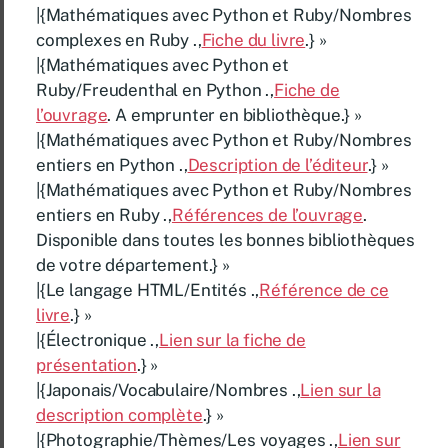
|{Mathématiques avec Python et Ruby/Nombres
complexes en Ruby .,
Fiche du livre
.} »
|{Mathématiques avec Python et
Ruby/Freudenthal en Python .,
Fiche de
l’ouvrage
. A emprunter en bibliothèque.} »
|{Mathématiques avec Python et Ruby/Nombres
entiers en Python .,
Description de l’éditeur
.} »
|{Mathématiques avec Python et Ruby/Nombres
entiers en Ruby .,
Références de l’ouvrage
.
Disponible dans toutes les bonnes bibliothèques
de votre département.} »
|{Le langage HTML/Entités .,
Référence de ce
livre
.} »
|{Électronique .,
Lien sur la fiche de
présentation
.} »
|{Japonais/Vocabulaire/Nombres .,
Lien sur la
description complète
.} »
|{Photographie/Thèmes/Les voyages .,
Lien sur