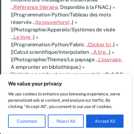
.,
Référence litéraire
. Disponible à la FNAC.} »
|{Programmation Python/Tableau des mots
réservés .,
(la couverture)
.} »
|{Photographie/Appareils/Systèmes de visée
.,
Le livre
.} »
|{Programmation Python/Fabric .,
Clicker Ici
.} »
|{Calcul scientifique/Interpolation .,
A lire.
.} »
|{Photographie/Thèmes/Le paysage .,
L’ouvrage
.
A emprunter en bibliothèque.} »
|{Initiative sociale et environnementale : Ordi 2.0
.,
Ici
.} »
We value your privacy
|{Programmation Perl/Types de base .,
Clique ICI
.
We use cookies to enhance your browsing experience, serve
Disponible à l’achat sur les plateformes Amazon,
personalized ads or content, and analyze our traffic. By
Fnac, Cultura ….} »
clicking "Accept All", you consent to our use of cookies.
|{Photographie/Netteté des images/Fonction de
transfert de modulation .,
A voir
.} »
Customize
Reject All
Accept All
|{Conseils de codage en C/Version imprimable