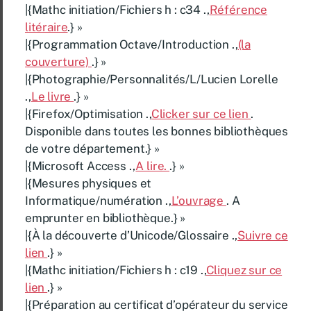
|{Mathc initiation/Fichiers h : c34 .,
Référence
litéraire
.} »
|{Programmation Octave/Introduction .,
(la
couverture)
.} »
|{Photographie/Personnalités/L/Lucien Lorelle
.,
Le livre
.} »
|{Firefox/Optimisation .,
Clicker sur ce lien
.
Disponible dans toutes les bonnes bibliothèques
de votre département.} »
|{Microsoft Access .,
A lire.
.} »
|{Mesures physiques et
Informatique/numération .,
L’ouvrage
. A
emprunter en bibliothèque.} »
|{À la découverte d’Unicode/Glossaire .,
Suivre ce
lien
.} »
|{Mathc initiation/Fichiers h : c19 .,
Cliquez sur ce
lien
.} »
|{Préparation au certificat d’opérateur du service