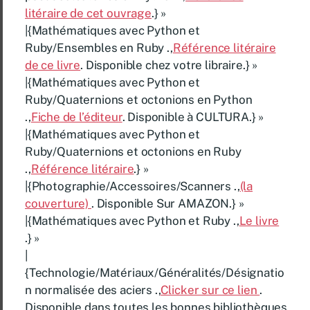
litéraire de cet ouvrage
.} »
|{Mathématiques avec Python et
Ruby/Ensembles en Ruby .,
Référence litéraire
de ce livre
. Disponible chez votre libraire.} »
|{Mathématiques avec Python et
Ruby/Quaternions et octonions en Python
.,
Fiche de l’éditeur
. Disponible à CULTURA.} »
|{Mathématiques avec Python et
Ruby/Quaternions et octonions en Ruby
.,
Référence litéraire
.} »
|{Photographie/Accessoires/Scanners .,
(la
couverture)
. Disponible Sur AMAZON.} »
|{Mathématiques avec Python et Ruby .,
Le livre
.} »
|
{Technologie/Matériaux/Généralités/Désignatio
n normalisée des aciers .,
Clicker sur ce lien
.
Disponible dans toutes les bonnes bibliothèques