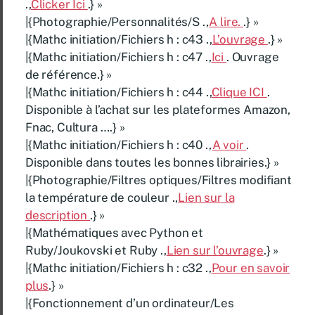
.,
Clicker Ici
.} »
|{Photographie/Personnalités/S .,
A lire.
.} »
|{Mathc initiation/Fichiers h : c43 .,
L’ouvrage
.} »
|{Mathc initiation/Fichiers h : c47 .,
Ici
. Ouvrage
de référence.} »
|{Mathc initiation/Fichiers h : c44 .,
Clique ICI
.
Disponible à l’achat sur les plateformes Amazon,
Fnac, Cultura ….} »
|{Mathc initiation/Fichiers h : c40 .,
A voir
.
Disponible dans toutes les bonnes librairies.} »
|{Photographie/Filtres optiques/Filtres modifiant
la température de couleur .,
Lien sur la
description
.} »
|{Mathématiques avec Python et
Ruby/Joukovski et Ruby .,
Lien sur l’ouvrage
.} »
|{Mathc initiation/Fichiers h : c32 .,
Pour en savoir
plus
.} »
|{Fonctionnement d’un ordinateur/Les