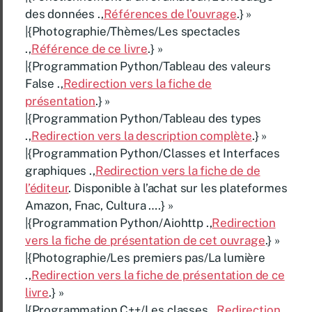
des données .,
Références de l’ouvrage
.} »
|{Photographie/Thèmes/Les spectacles
.,
Référence de ce livre
.} »
|{Programmation Python/Tableau des valeurs
False .,
Redirection vers la fiche de
présentation
.} »
|{Programmation Python/Tableau des types
.,
Redirection vers la description complète
.} »
|{Programmation Python/Classes et Interfaces
graphiques .,
Redirection vers la fiche de de
l’éditeur
. Disponible à l’achat sur les plateformes
Amazon, Fnac, Cultura ….} »
|{Programmation Python/Aiohttp .,
Redirection
vers la fiche de présentation de cet ouvrage
.} »
|{Photographie/Les premiers pas/La lumière
.,
Redirection vers la fiche de présentation de ce
livre
.} »
|{Programmation C++/Les classes .,
Redirection