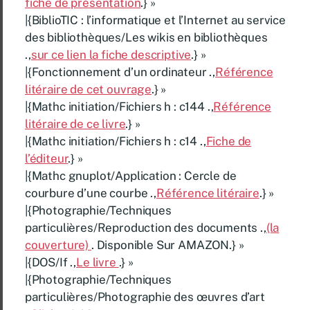
fiche de présentation
.} »
|{BiblioTIC : l’informatique et l’Internet au service
des bibliothèques/Les wikis en bibliothèques
.,
sur ce lien la fiche descriptive
.} »
|{Fonctionnement d’un ordinateur .,
Référence
litéraire de cet ouvrage
.} »
|{Mathc initiation/Fichiers h : c144 .,
Référence
litéraire de ce livre
.} »
|{Mathc initiation/Fichiers h : c14 .,
Fiche de
l’éditeur
.} »
|{Mathc gnuplot/Application : Cercle de
courbure d’une courbe .,
Référence litéraire
.} »
|{Photographie/Techniques
particulières/Reproduction des documents .,
(la
couverture)
. Disponible Sur AMAZON.} »
|{DOS/If .,
Le livre
.} »
|{Photographie/Techniques
particulières/Photographie des œuvres d’art