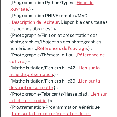
|{Programmation Python/Types .,
Fiche de
l’ouvrage
.} »
|{Programmation PHP/Exemples/MVC
.,
Description de l’éditeur
. Disponible dans toutes
les bonnes librairies.} »
|{Photographie/Finition et présentation des
photographies/Projection des photographies
numériques .,
Références de l’ouvrage
.} »
|{Photographie/Thèmes/Le flou .,
Référence de
ce livre
.} »
|{Mathc initiation/Fichiers h : c42 .,
Lien sur la
fiche de présentation
.} »
|{Mathc initiation/Fichiers h : c39 .,
Lien sur la
description complète
.} »
|{Photographie/Fabricants/Hasselblad .,
Lien sur
la fiche de librairie
.} »
|{Programmation/Programmation générique
.,
Lien sur la fiche de présentation de cet