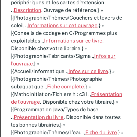
périphériques et les cartes d’extension
.,
Description
. Ouvrage de référence.} »
|{Photographie/Thèmes/Couchers et levers de
soleil .,
Informations sur cet ouvrage
.} »
|{Conseils de codage en C/Programmes plus
exploitables .,
Informations sur ce livre
.
Disponible chez votre libraire.} »
|{Photographie/Fabricants/Sigma .,
Infos sur
l’ouvrage
.} »
|{Accueil/Informatique .,
Infos sur ce livre
.} »
|{Photographie/Thèmes/Photographie
subaquatique .,
Fiche complète
.} »
|{Mathc initiation/Fichiers h : c31 .,
Présentation
de l’ouvrage
. Disponible chez votre libraire.} »
|{Programmation Java/Types de base
.,
Présentation du livre
. Disponible dans toutes
les bonnes librairies.} »
|{Photographie/Thèmes/L’eau .,
Fiche du livre
.} »