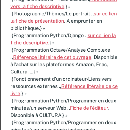
vers la fiche descriptive
.} »
|{Photographie/Thèmes/Le portrait .,
sur ce lien
la fiche de présentation
. A emprunter en
bibliothèque.} »
|{Programmation Python/Django .,
sur ce lien la
fiche descriptive
.} »
|{Programmation Octave/Analyse Complexe
.,
Référence litéraire de cet ouvrage
. Disponible
à l’achat sur les plateformes Amazon, Fnac,
Cultura ….} »
|{Fonctionnement d’un ordinateur/Liens vers
ressources externes .,
Référence litéraire de ce
livre
.} »
|{Programmation Python/Programmer en deux
minutes/un serveur Web .,
Fiche de l’éditeur
.
Disponible à CULTURA.} »
|{Programmation Python/Programmer en deux
minutes/une messagerie instantanée