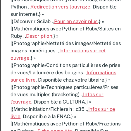
Python .,
Redirection vers l’ouvrage
. Disponible
sur internet.} »
|{Découvrir Scilab .,
Pour en savoir plus
.} »
|{Mathématiques avec Python et Ruby/Suites en
Ruby .,
Description
.} »
|{Photographie/Netteté des images/Netteté des
images numériques .,
Informations sur cet
ouvrage
.} »
|{Photographie/Conditions particulières de prise
de vues/La lumière des bougies .,
Informations
sur ce livre
. Disponible chez votre libraire.} »
|{Photographie/Techniques particulières/Prises
de vues multiples (bracketing) .,
Infos sur
l’ouvrage
. Disponible à CULTURA.} »
|{Mathc initiation/Fichiers h : c35 .,
Infos sur ce
livre
. Disponible à la FNAC.} »
|{Mathématiques avec Python et Ruby/Fractions
en Python .,
Fiche complète
. Disponible Sur