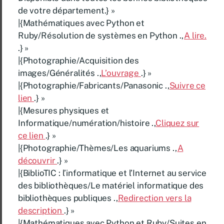
de votre département.} »
|{Mathématiques avec Python et
Ruby/Résolution de systèmes en Python .,
A lire.
.} »
|{Photographie/Acquisition des
images/Généralités .,
L’ouvrage
.} »
|{Photographie/Fabricants/Panasonic .,
Suivre ce
lien
.} »
|{Mesures physiques et
Informatique/numération/histoire .,
Cliquez sur
ce lien
.} »
|{Photographie/Thèmes/Les aquariums .,
A
découvrir
.} »
|{BiblioTIC : l’informatique et l’Internet au service
des bibliothèques/Le matériel informatique des
bibliothèques publiques .,
Redirection vers la
description
.} »
|{Mathématiques avec Python et Ruby/Suites en