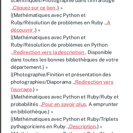
scientifiques/Photographie dans l’infrarouge
.,
Cliquez sur ce lien
.} »
|{Mathématiques avec Python et
Ruby/Résolution de problèmes en Ruby .,
A
découvrir
.} »
|{Mathématiques avec Python et
Ruby/Résolution de problèmes en Python
.,
Redirection vers la description
. Disponible
dans toutes les bonnes bibliothèques de votre
département.} »
|{Photographie/Finition et présentation des
photographies/Diaporama .,
Redirection vers
l’ouvrage
.} »
|{Mathématiques avec Python et Ruby/Ruby et
probabilités .,
Pour en savoir plus
. A emprunter
en bibliothèque.} »
|{Mathématiques avec Python et Ruby/Triplets
pythagoriciens en Ruby .,
Description
.} »