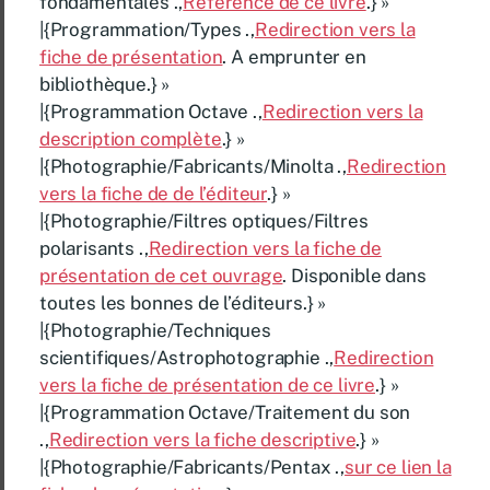
fondamentales .,
Référence de ce livre
.} »
|{Programmation/Types .,
Redirection vers la
fiche de présentation
. A emprunter en
bibliothèque.} »
|{Programmation Octave .,
Redirection vers la
description complète
.} »
|{Photographie/Fabricants/Minolta .,
Redirection
vers la fiche de de l’éditeur
.} »
|{Photographie/Filtres optiques/Filtres
polarisants .,
Redirection vers la fiche de
présentation de cet ouvrage
. Disponible dans
toutes les bonnes de l’éditeurs.} »
|{Photographie/Techniques
scientifiques/Astrophotographie .,
Redirection
vers la fiche de présentation de ce livre
.} »
|{Programmation Octave/Traitement du son
.,
Redirection vers la fiche descriptive
.} »
|{Photographie/Fabricants/Pentax .,
sur ce lien la