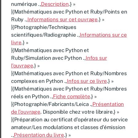
numérique .,
Description
.} »
|{Mathématiques avec Python et Ruby/Points en
Ruby .,
Informations sur cet ouvrage
.} »
|{Photographie/Techniques
scientifiques/Radiographie .,
Informations sur ce
livre
.} »
|{Mathématiques avec Python et
Ruby/Simulation avec Python .,
Infos sur
l’ouvrage
.} »
|{Mathématiques avec Python et Ruby/Nombres
complexes en Python .,
Infos sur ce livre
.} »
|{Mathématiques avec Python et Ruby/Nombres
réels en Python .,
Fiche complète
.} »
|{Photographie/Fabricants/Leica .,
Présentation
de l’ouvrage
. Disponible chez votre libraire.} »
|{Préparation au certificat d’opérateur du service
amateur/Les modulations et classes d’émission
.,
Présentation du livre
.} »