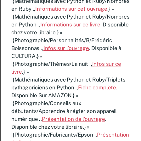
|{Mathématiques avec Python et Ruby/Nombres
en Ruby .,
Informations sur cet ouvrage
.} »
|{Mathématiques avec Python et Ruby/Nombres
en Python .,
Informations sur ce livre
. Disponible
chez votre libraire.} »
|{Photographie/Personnalités/B/Frédéric
Boissonnas .,
Infos sur l’ouvrage
. Disponible à
CULTURA.} »
|{Photographie/Thèmes/La nuit .,
Infos sur ce
livre
.} »
|{Mathématiques avec Python et Ruby/Triplets
pythagoriciens en Python .,
Fiche complète
.
Disponible Sur AMAZON.} »
|{Photographie/Conseils aux
débutants/Apprendre à régler son appareil
numérique .,
Présentation de l’ouvrage
.
Disponible chez votre libraire.} »
|{Photographie/Fabricants/Epson .,
Présentation