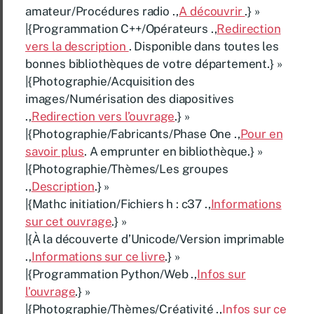
amateur/Procédures radio .,
A découvrir
.} »
|{Programmation C++/Opérateurs .,
Redirection
vers la description
. Disponible dans toutes les
bonnes bibliothèques de votre département.} »
|{Photographie/Acquisition des
images/Numérisation des diapositives
.,
Redirection vers l’ouvrage
.} »
|{Photographie/Fabricants/Phase One .,
Pour en
savoir plus
. A emprunter en bibliothèque.} »
|{Photographie/Thèmes/Les groupes
.,
Description
.} »
|{Mathc initiation/Fichiers h : c37 .,
Informations
sur cet ouvrage
.} »
|{À la découverte d’Unicode/Version imprimable
.,
Informations sur ce livre
.} »
|{Programmation Python/Web .,
Infos sur
l’ouvrage
.} »
|{Photographie/Thèmes/Créativité .,
Infos sur ce