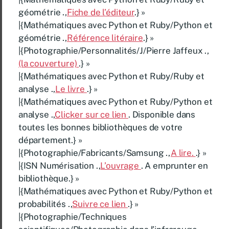
géométrie .,
Fiche de l’éditeur
.} »
|{Mathématiques avec Python et Ruby/Python et
géométrie .,
Référence litéraire
.} »
|{Photographie/Personnalités/J/Pierre Jaffeux .,
(la couverture)
.} »
|{Mathématiques avec Python et Ruby/Ruby et
analyse .,
Le livre
.} »
|{Mathématiques avec Python et Ruby/Python et
analyse .,
Clicker sur ce lien
. Disponible dans
toutes les bonnes bibliothèques de votre
département.} »
|{Photographie/Fabricants/Samsung .,
A lire.
.} »
|{ISN Numérisation .,
L’ouvrage
. A emprunter en
bibliothèque.} »
|{Mathématiques avec Python et Ruby/Python et
probabilités .,
Suivre ce lien
.} »
|{Photographie/Techniques