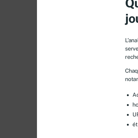
Qu
jo
L’ana
serv
reche
Chaqu
nota
Ad
h
U
ét