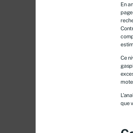
En an
pages
reche
Contr
comp
estim
Ce ni
gaspi
exces
moteu
L’ana
que v