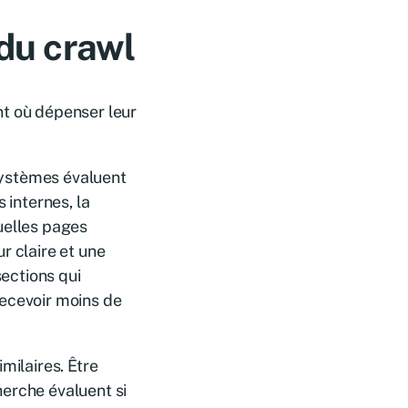
 du crawl
nt où dépenser leur
 systèmes évaluent
 internes, la
uelles pages
r claire et une
sections qui
recevoir moins de
milaires. Être
herche évaluent si