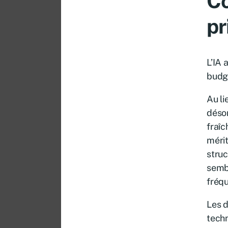
Co
pr
L’IA 
budge
Au li
désor
fraîc
mérit
struc
sembl
fréqu
Les d
techn