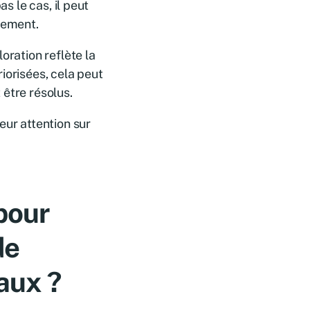
as le cas, il peut
rement.
oration reflète la
iorisées, cela peut
 être résolus.
ur attention sur
 pour
de
naux ?