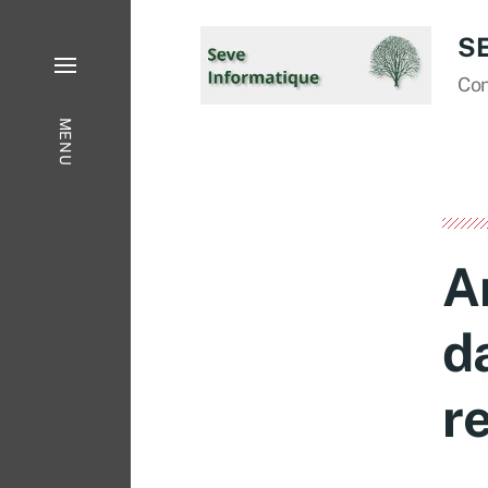
S
Con
MENU
A
d
r