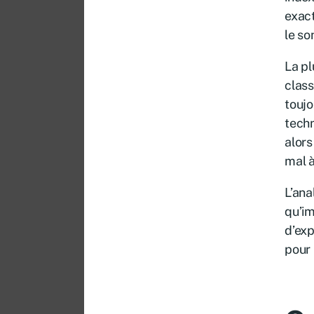
exact
le so
La pl
class
toujo
techn
alors
mal à
L’ana
qu’im
d’exp
pour