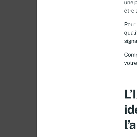
une p
être 
Pour 
quali
signa
Comp
votre
L’
id
l’