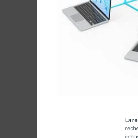
La re
reche
index