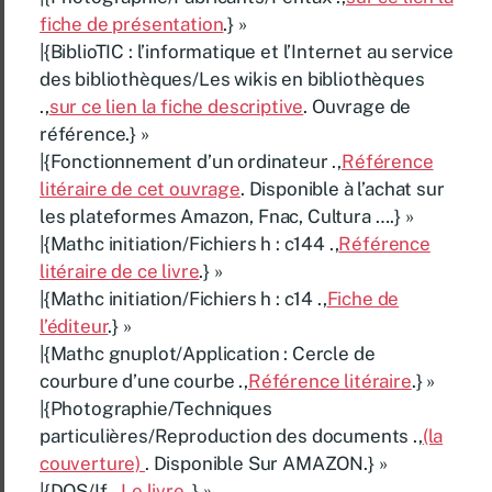
fiche de présentation
.} »
|{BiblioTIC : l’informatique et l’Internet au service
des bibliothèques/Les wikis en bibliothèques
.,
sur ce lien la fiche descriptive
. Ouvrage de
référence.} »
|{Fonctionnement d’un ordinateur .,
Référence
litéraire de cet ouvrage
. Disponible à l’achat sur
les plateformes Amazon, Fnac, Cultura ….} »
|{Mathc initiation/Fichiers h : c144 .,
Référence
litéraire de ce livre
.} »
|{Mathc initiation/Fichiers h : c14 .,
Fiche de
l’éditeur
.} »
|{Mathc gnuplot/Application : Cercle de
courbure d’une courbe .,
Référence litéraire
.} »
|{Photographie/Techniques
particulières/Reproduction des documents .,
(la
couverture)
. Disponible Sur AMAZON.} »
|{DOS/If .,
Le livre
.} »