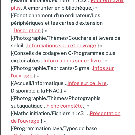
|{Mathc initiation/Fichiers h : c32 .,
Pour en savoir
plus
. A emprunter en bibliothèque.} »
|{Fonctionnement d’un ordinateur/Les
périphériques et les cartes d’extension
.,
Description
.} »
|{Photographie/Thèmes/Couchers et levers de
soleil .,
Informations sur cet ouvrage
.} »
|{Conseils de codage en C/Programmes plus
exploitables .,
Informations sur ce livre
.} »
|{Photographie/Fabricants/Sigma .,
Infos sur
l’ouvrage
.} »
|{Accueil/Informatique .,
Infos sur ce livre
.
Disponible à la FNAC.} »
|{Photographie/Thèmes/Photographie
subaquatique .,
Fiche complète
.} »
|{Mathc initiation/Fichiers h : c31 .,
Présentation
de l’ouvrage
.} »
|{Programmation Java/Types de base