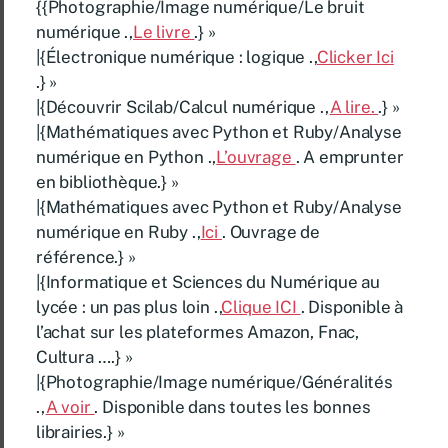
{{Photographie/Image numérique/Le bruit
numérique .,
Le livre
.} »
|{Électronique numérique : logique .,
Clicker Ici
.} »
|{Découvrir Scilab/Calcul numérique .,
A lire.
.} »
|{Mathématiques avec Python et Ruby/Analyse
numérique en Python .,
L’ouvrage
. A emprunter
en bibliothèque.} »
|{Mathématiques avec Python et Ruby/Analyse
numérique en Ruby .,
Ici
. Ouvrage de
référence.} »
|{Informatique et Sciences du Numérique au
lycée : un pas plus loin .,
Clique ICI
. Disponible à
l’achat sur les plateformes Amazon, Fnac,
Cultura ….} »
|{Photographie/Image numérique/Généralités
.,
A voir
. Disponible dans toutes les bonnes
librairies.} »