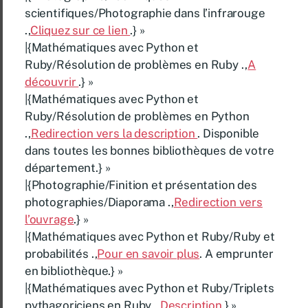
scientifiques/Photographie dans l’infrarouge
.,
Cliquez sur ce lien
.} »
|{Mathématiques avec Python et
Ruby/Résolution de problèmes en Ruby .,
A
découvrir
.} »
|{Mathématiques avec Python et
Ruby/Résolution de problèmes en Python
.,
Redirection vers la description
. Disponible
dans toutes les bonnes bibliothèques de votre
département.} »
|{Photographie/Finition et présentation des
photographies/Diaporama .,
Redirection vers
l’ouvrage
.} »
|{Mathématiques avec Python et Ruby/Ruby et
probabilités .,
Pour en savoir plus
. A emprunter
en bibliothèque.} »
|{Mathématiques avec Python et Ruby/Triplets
pythagoriciens en Ruby .,
Description
.} »