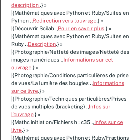
description
.} »
|{Mathématiques avec Python et Ruby/Suites en
Python .,
Redirection vers l’ouvrage
.} »
|{Découvrir Scilab .,
Pour en savoir plus
.} »
|{Mathématiques avec Python et Ruby/Suites en
Ruby .,
Description
.} »
|{Photographie/Netteté des images/Netteté des
images numériques .,
Informations sur cet
ouvrage
.} »
|{Photographie/Conditions particulières de prise
de vues/La lumière des bougies .,
Informations
sur ce livre
.} »
|{Photographie/Techniques particulières/Prises
de vues multiples (bracketing) .,
Infos sur
l’ouvrage
.} »
|{Mathc initiation/Fichiers h : c35 .,
Infos sur ce
livre
.} »
|{Mathématiques avec Python et Ruby/Fractions