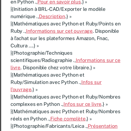
en Python .,
Pour en savoir plus
.} »
|{Initiation à BRL-CAD/Exporter le modèle
numérique .,
Description
.} »
|{Mathématiques avec Python et Ruby/Points en
Ruby .,
Informations sur cet ouvrage
. Disponible
à l’achat sur les plateformes Amazon, Fnac,
Cultura ….} »
|{Photographie/Techniques
scientifiques/Radiographie .,
Informations sur ce
livre
. Disponible chez votre libraire.} »
|{Mathématiques avec Python et
Ruby/Simulation avec Python .,
Infos sur
l’ouvrage
.} »
|{Mathématiques avec Python et Ruby/Nombres
complexes en Python .,
Infos sur ce livre
.} »
|{Mathématiques avec Python et Ruby/Nombres
réels en Python .,
Fiche complète
.} »
|{Photographie/Fabricants/Leica .,
Présentation