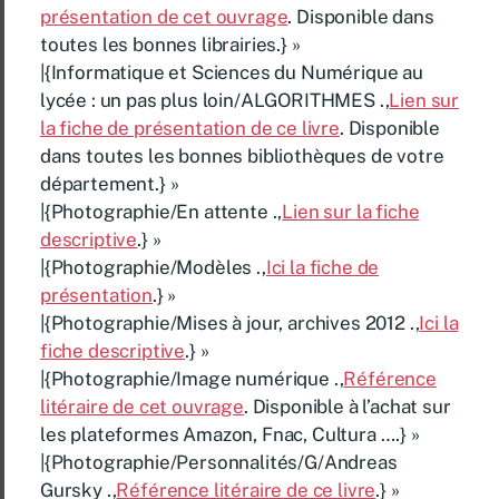
présentation de cet ouvrage
. Disponible dans
toutes les bonnes librairies.} »
|{Informatique et Sciences du Numérique au
lycée : un pas plus loin/ALGORITHMES .,
Lien sur
la fiche de présentation de ce livre
. Disponible
dans toutes les bonnes bibliothèques de votre
département.} »
|{Photographie/En attente .,
Lien sur la fiche
descriptive
.} »
|{Photographie/Modèles .,
Ici la fiche de
présentation
.} »
|{Photographie/Mises à jour, archives 2012 .,
Ici la
fiche descriptive
.} »
|{Photographie/Image numérique .,
Référence
litéraire de cet ouvrage
. Disponible à l’achat sur
les plateformes Amazon, Fnac, Cultura ….} »
|{Photographie/Personnalités/G/Andreas
Gursky .,
Référence litéraire de ce livre
.} »