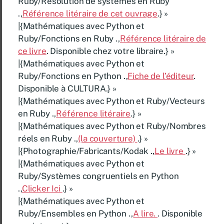
Ruby/Résolution de systèmes en Ruby
.,
Référence litéraire de cet ouvrage
.} »
|{Mathématiques avec Python et
Ruby/Fonctions en Ruby .,
Référence litéraire de
ce livre
. Disponible chez votre libraire.} »
|{Mathématiques avec Python et
Ruby/Fonctions en Python .,
Fiche de l’éditeur
.
Disponible à CULTURA.} »
|{Mathématiques avec Python et Ruby/Vecteurs
en Ruby .,
Référence litéraire
.} »
|{Mathématiques avec Python et Ruby/Nombres
réels en Ruby .,
(la couverture)
.} »
|{Photographie/Fabricants/Kodak .,
Le livre
.} »
|{Mathématiques avec Python et
Ruby/Systèmes congruentiels en Python
.,
Clicker Ici
.} »
|{Mathématiques avec Python et
Ruby/Ensembles en Python .,
A lire.
. Disponible