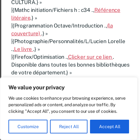
CULTURA.} »
|{Mathc initiation/Fichiers h : c34 .,
Référence
litéraire
.} »
|{Programmation Octave/Introduction .,
(la
couverture)
.} »
|{Photographie/Personnalités/L/Lucien Lorelle
.,
Le livre
.} »
|{Firefox/Optimisation .,
Clicker sur ce lien
.
Disponible dans toutes les bonnes bibliothèques
de votre département.} »
|{Microsoft Access .,
A lire.
.} »
We value your privacy
|{Mesures physiques et
Informatique/numération .,
L’ouvrage
.} »
We use cookies to enhance your browsing experience, serve
|{À la découverte d’Unicode/Glossaire .,
Suivre ce
personalized ads or content, and analyze our traffic. By
lien
.} »
clicking "Accept All", you consent to our use of cookies.
|{Mathc initiation/Fichiers h : c19 .,
Cliquez sur ce
lien
.} »
Customize
Reject All
Accept All
|{Préparation au certificat d’opérateur du service