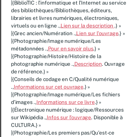
|{BiblioTIC : l’informatique et l’Internet au service
des bibliothèques/Bibliothèques, éditeurs,
librairies et livres numériques, électroniques,
virtuels ou en ligne .,
Lien sur la description
.} »
|{Grec ancien/Numération .,
Lien sur l’ouvrage
.} »
|{Photographie/Image numérique/Les
métadonnées .,
Pour en savoir plus
.} »
|{Photographie/Histoire/Histoire de la
photographie numérique .,
Description
. Ouvrage
de référence.} »
|{Conseils de codage en C/Qualité numérique
.,
Informations sur cet ouvrage
.} »
|{Photographie/Image numérique/Les fichiers
d’images .,
Informations sur ce livre
.} »
|{Électronique numérique : logique/Ressources
sur Wikipédia .,
Infos sur l’ouvrage
. Disponible à
CULTURA.} »
|{Photographie/Les premiers pas/Qu’est-ce