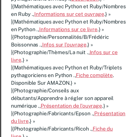
|{Mathématiques avec Python et Ruby/Nombres
en Ruby .,
Informations sur cet ouvrage
.} »
|{Mathématiques avec Python et Ruby/Nombres
en Python .,
Informations sur ce livre
.} »
|{Photographie/Personnalités/B/Frédéric
Boissonnas .,
Infos sur l’ouvrage
.} »
|{Photographie/Thèmes/La nuit .,
Infos sur ce
livre
.} »
|{Mathématiques avec Python et Ruby/Triplets
pythagoriciens en Python .,
Fiche complète
.
Disponible Sur AMAZON.} »
|{Photographie/Conseils aux
débutants/Apprendre à régler son appareil
numérique .,
Présentation de l’ouvrage
.} »
|{Photographie/Fabricants/Epson .,
Présentation
du livre
.} »
|{Photographie/Fabricants/Ricoh .,
Fiche du
livre
.} »