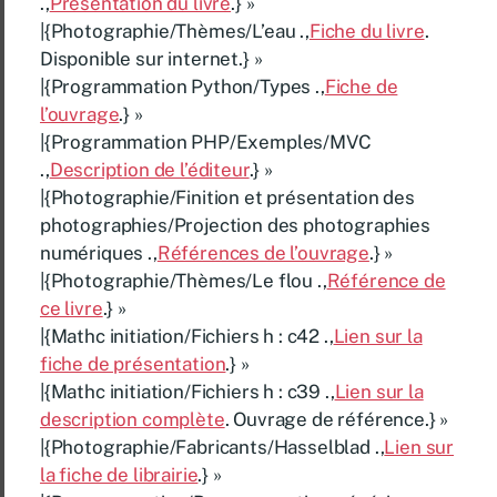
.,
Présentation du livre
.} »
|{Photographie/Thèmes/L’eau .,
Fiche du livre
.
Disponible sur internet.} »
|{Programmation Python/Types .,
Fiche de
l’ouvrage
.} »
|{Programmation PHP/Exemples/MVC
.,
Description de l’éditeur
.} »
|{Photographie/Finition et présentation des
photographies/Projection des photographies
numériques .,
Références de l’ouvrage
.} »
|{Photographie/Thèmes/Le flou .,
Référence de
ce livre
.} »
|{Mathc initiation/Fichiers h : c42 .,
Lien sur la
fiche de présentation
.} »
|{Mathc initiation/Fichiers h : c39 .,
Lien sur la
description complète
. Ouvrage de référence.} »
|{Photographie/Fabricants/Hasselblad .,
Lien sur
la fiche de librairie
.} »