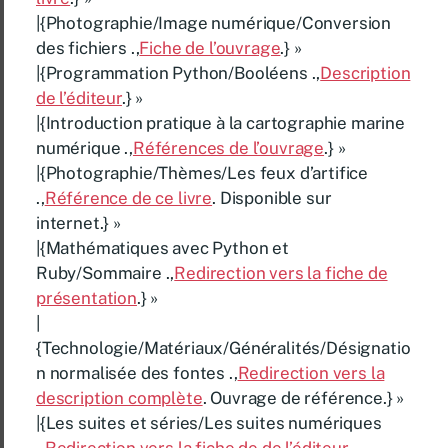
|{Photographie/Image numérique/Conversion
des fichiers .,
Fiche de l’ouvrage
.} »
|{Programmation Python/Booléens .,
Description
de l’éditeur
.} »
|{Introduction pratique à la cartographie marine
numérique .,
Références de l’ouvrage
.} »
|{Photographie/Thèmes/Les feux d’artifice
.,
Référence de ce livre
. Disponible sur
internet.} »
|{Mathématiques avec Python et
Ruby/Sommaire .,
Redirection vers la fiche de
présentation
.} »
|
{Technologie/Matériaux/Généralités/Désignatio
n normalisée des fontes .,
Redirection vers la
description complète
. Ouvrage de référence.} »
|{Les suites et séries/Les suites numériques
.,
Redirection vers la fiche de de l’éditeur
.