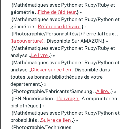
|{Mathématiques avec Python et Ruby/Ruby et
géométrie .,
Fiche de l’éditeur
.} »
|{Mathématiques avec Python et Ruby/Python et
géométrie .,
Référence litéraire
.} »
|{Photographie/Personnalités/J/Pierre Jaffeux .,
(la couverture)
. Disponible Sur AMAZON.} »
|{Mathématiques avec Python et Ruby/Ruby et
analyse .,
Le livre
.} »
|{Mathématiques avec Python et Ruby/Python et
analyse .,
Clicker sur ce lien
. Disponible dans
toutes les bonnes bibliothèques de votre
département.} »
|{Photographie/Fabricants/Samsung .,
A lire.
.} »
|{ISN Numérisation .,
L’ouvrage
. A emprunter en
bibliothèque.} »
|{Mathématiques avec Python et Ruby/Python et
probabilités .,
Suivre ce lien
.} »
|{Photographie/Techniques