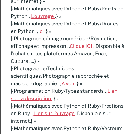
sur internet.} »
|{Mathématiques avec Python et Ruby/Points en
Python .,
L’ouvrage
.} »
|{Mathématiques avec Python et Ruby/Droites
en Python .,
Ici
.} »
|{Photographie/Image numérique/Résolution,
affichage et impression .,
Clique ICI
. Disponible à
l’achat sur les plateformes Amazon, Fnac,
Cultura ….} »
|{Photographie/Techniques
scientifiques/Photographie rapprochée et
macrophotographie .,
A voir
.} »
|{Programmation Ruby/Types standards .,
Lien
sur la description
.} »
|{Mathématiques avec Python et Ruby/Fractions
en Ruby .,
Lien sur l’ouvrage
. Disponible sur
internet.} »
|{Mathématiques avec Python et Ruby/Vecteurs