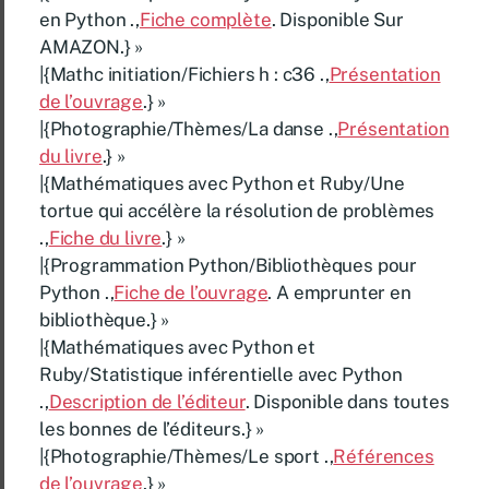
en Python .,
Fiche complète
. Disponible Sur
AMAZON.} »
|{Mathc initiation/Fichiers h : c36 .,
Présentation
de l’ouvrage
.} »
|{Photographie/Thèmes/La danse .,
Présentation
du livre
.} »
|{Mathématiques avec Python et Ruby/Une
tortue qui accélère la résolution de problèmes
.,
Fiche du livre
.} »
|{Programmation Python/Bibliothèques pour
Python .,
Fiche de l’ouvrage
. A emprunter en
bibliothèque.} »
|{Mathématiques avec Python et
Ruby/Statistique inférentielle avec Python
.,
Description de l’éditeur
. Disponible dans toutes
les bonnes de l’éditeurs.} »
|{Photographie/Thèmes/Le sport .,
Références
de l’ouvrage
.} »