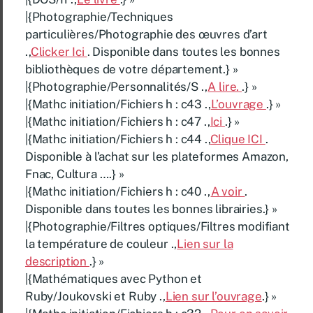
|{Photographie/Techniques
particulières/Photographie des œuvres d’art
.,
Clicker Ici
. Disponible dans toutes les bonnes
bibliothèques de votre département.} »
|{Photographie/Personnalités/S .,
A lire.
.} »
|{Mathc initiation/Fichiers h : c43 .,
L’ouvrage
.} »
|{Mathc initiation/Fichiers h : c47 .,
Ici
.} »
|{Mathc initiation/Fichiers h : c44 .,
Clique ICI
.
Disponible à l’achat sur les plateformes Amazon,
Fnac, Cultura ….} »
|{Mathc initiation/Fichiers h : c40 .,
A voir
.
Disponible dans toutes les bonnes librairies.} »
|{Photographie/Filtres optiques/Filtres modifiant
la température de couleur .,
Lien sur la
description
.} »
|{Mathématiques avec Python et
Ruby/Joukovski et Ruby .,
Lien sur l’ouvrage
.} »