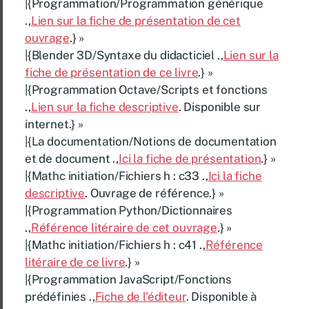
|{Programmation/Programmation générique
.,
Lien sur la fiche de présentation de cet
ouvrage
.} »
|{Blender 3D/Syntaxe du didacticiel .,
Lien sur la
fiche de présentation de ce livre
.} »
|{Programmation Octave/Scripts et fonctions
.,
Lien sur la fiche descriptive
. Disponible sur
internet.} »
|{La documentation/Notions de documentation
et de document .,
Ici la fiche de présentation
.} »
|{Mathc initiation/Fichiers h : c33 .,
Ici la fiche
descriptive
. Ouvrage de référence.} »
|{Programmation Python/Dictionnaires
.,
Référence litéraire de cet ouvrage
.} »
|{Mathc initiation/Fichiers h : c41 .,
Référence
litéraire de ce livre
.} »
|{Programmation JavaScript/Fonctions
prédéfinies .,
Fiche de l’éditeur
. Disponible à