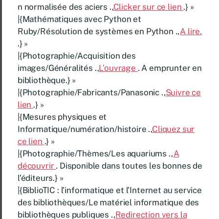
n normalisée des aciers .,
Clicker sur ce lien
.} »
|{Mathématiques avec Python et
Ruby/Résolution de systèmes en Python .,
A lire.
.} »
|{Photographie/Acquisition des
images/Généralités .,
L’ouvrage
. A emprunter en
bibliothèque.} »
|{Photographie/Fabricants/Panasonic .,
Suivre ce
lien
.} »
|{Mesures physiques et
Informatique/numération/histoire .,
Cliquez sur
ce lien
.} »
|{Photographie/Thèmes/Les aquariums .,
A
découvrir
. Disponible dans toutes les bonnes de
l’éditeurs.} »
|{BiblioTIC : l’informatique et l’Internet au service
des bibliothèques/Le matériel informatique des
bibliothèques publiques .,
Redirection vers la