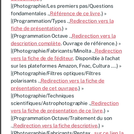
|{Photographie/Les premiers pas/Questions
fondamentales .,
Référence de ce livre
.} »
|{Programmation/Types .,
Redirection vers la
fiche de présentation
.} »
|{Programmation Octave .,
Redirection vers la
description complète
. Ouvrage de référence.} »
|{Photographie/Fabricants/Minolta .,
Redirection
vers la fiche de de l’éditeur
. Disponible à l’achat
sur les plateformes Amazon, Fnac, Cultura ….} »
|{Photographie/Filtres optiques/Filtres
polarisants .,
Redirection vers la fiche de
présentation de cet ouvrage
.} »
|{Photographie/Techniques
scientifiques/Astrophotographie .,
Redirection
vers la fiche de présentation de ce livre
.} »
|{Programmation Octave/Traitement du son
.,
Redirection vers la fiche descriptive
.} »
|{Photographie/Fabricants/Pentax .,
sur ce lien la