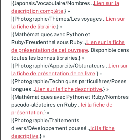
|{Japonais/Vocabulaire/Nombres .,
Lien sur la
description complète
.} »
|{Photographie/Thèmes/Les voyages .,
Lien sur
la fiche de librairie
.} »
|{Mathématiques avec Python et
Ruby/Freudenthal sous Ruby .,
Lien sur la fiche
de présentation de cet ouvrage
. Disponible dans
toutes les bonnes librairies.} »
|{Photographie/Appareils/Obturateurs .,
Lien sur
la fiche de présentation de ce livre
.} »
|{Photographie/Techniques particulières/Poses
longues .,
Lien sur la fiche descriptive
.} »
|{Mathématiques avec Python et Ruby/Nombres
pseudo-aléatoires en Ruby .,
Ici la fiche de
présentation
.} »
|{Photographie/Traitements
divers/Développement poussé .,
Ici la fiche
descriptive
.} »