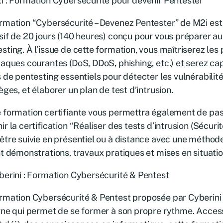
i : Formation Cybersécurité pour devenir Pentester
ormation “Cybersécurité – Devenez Pentester” de M2i e
sif de 20 jours (140 heures) conçu pour vous préparer au
sting. À l’issue de cette formation, vous maîtriserez le
taques courantes (DoS, DDoS, phishing, etc.) et serez capa
s de pentesting essentiels pour détecter les vulnérabilit
lèges, et élaborer un plan de test d’intrusion.
 formation certifiante vous permettra également de pa
ir la certification “Réaliser des tests d’intrusion (Sécurit
être suivie en présentiel ou à distance avec une métho
nt démonstrations, travaux pratiques et mises en situatio
berini : Formation Cybersécurité & Pentest
rmation Cybersécurité & Pentest proposée par Cyberini
gne qui permet de se former à son propre rythme. Acces