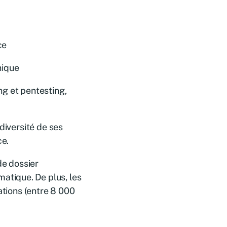
ce
nique
ng et pentesting,
diversité de ses
ce.
de dossier
tique. De plus, les
ations (entre 8 000