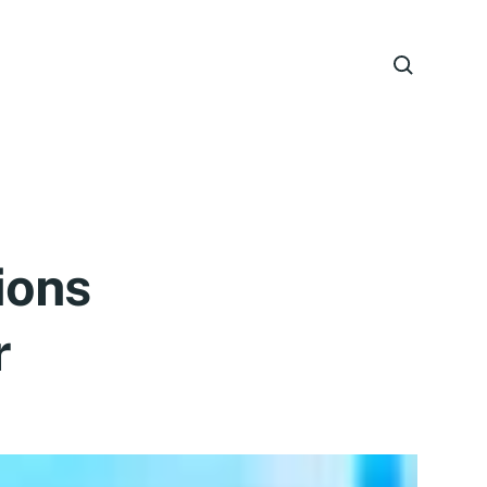
ions
r