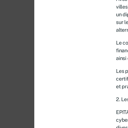
ville
un di
sur l
alter
Le co
finan
ainsi
Les p
certi
et pr
2. Le
EPITA
cyber
diver