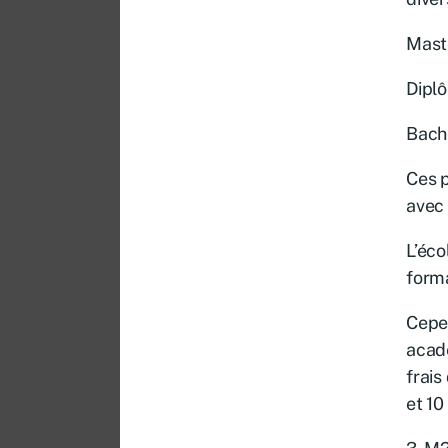
Mast
Diplô
Bache
Ces p
avec 
L’éco
forma
Cepen
acad
frais
et 10