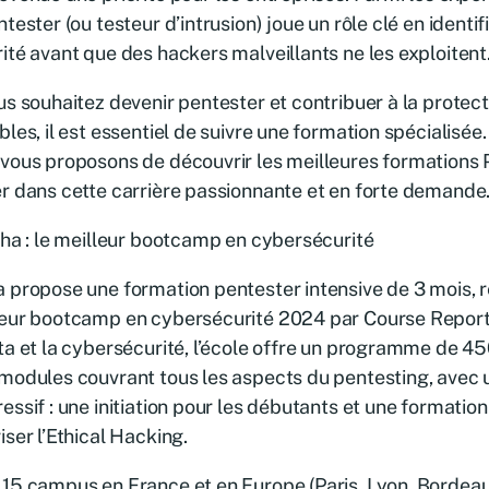
ntester (ou testeur d’intrusion) joue un rôle clé en identifi
ité avant que des hackers malveillants ne les exploitent
us souhaitez devenir pentester et contribuer à la prote
bles, il est essentiel de suivre une formation spécialisée.
vous proposons de découvrir les meilleures formations 
r dans cette carrière passionnante et en forte demande
dha : le meilleur bootcamp en cybersécurité
a propose une formation pentester intensive de 3 mois,
leur bootcamp en cybersécurité 2024 par Course Report
ta et la cybersécurité, l’école offre un programme de 4
modules couvrant tous les aspects du pentesting, avec 
essif : une initiation pour les débutants et une formati
iser l’Ethical Hacking.
15 campus en France et en Europe (Paris, Lyon, Bordeaux,