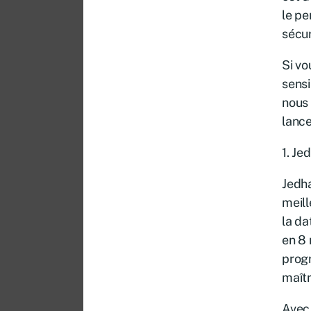
le pe
sécur
Si vo
sensi
nous 
lance
1. Je
Jedh
meil
la da
en 8 
progr
maîtr
Avec 