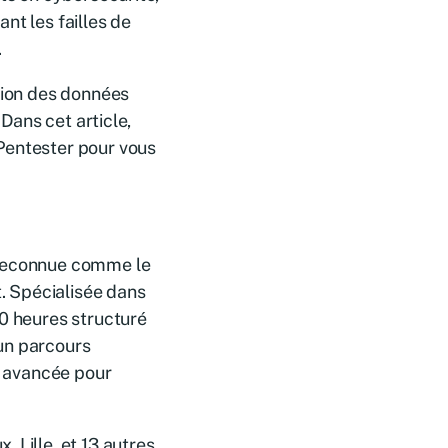
ant les failles de
.
ction des données
 Dans cet article,
Pentester pour vous
.
 reconnue comme le
. Spécialisée dans
50 heures structuré
un parcours
on avancée pour
 Lille, et 13 autres