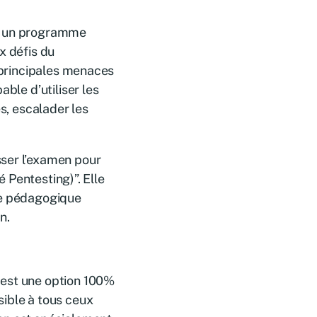
st un programme
x défis du
s principales menaces
ble d’utiliser les
és, escalader les
sser l’examen pour
é Pentesting)”. Elle
de pédagogique
n.
 est une option 100%
sible à tous ceux