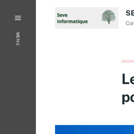
S
Con
MENU
L
p