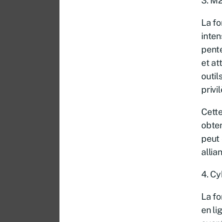
3. M2
La f
inten
pente
et at
outil
privi
Cette
obten
peut 
allia
4. Cy
La fo
en li