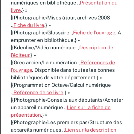
numériques en bibliothèque .,
Présentation du
livre
.} »
|{Photographie/Mises à jour, archives 2008
.,
Fiche du livre
.} »
|{Photographie/Glossaire .,
Fiche de l’ouvrage
. A
emprunter en bibliothèque.} »
|{Kdenlive/Vidéo numérique .,
Description de
l’éditeur
.} »
|{Grec ancien/La numération .,
Références de
l’ouvrage
. Disponible dans toutes les bonnes
bibliothèques de votre département.} »
|{Programmation Octave/Calcul numérique
.,
Référence de ce livre
.} »
|{Photographie/Conseils aux débutants/Acheter
un appareil numérique .,
Lien sur la fiche de
présentation
.} »
|{Photographie/Les premiers pas/Structure des
appareils numériques .,
Lien sur la description