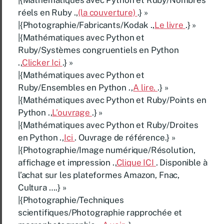
réels en Ruby .,
(la couverture)
.} »
|{Photographie/Fabricants/Kodak .,
Le livre
.} »
|{Mathématiques avec Python et
Ruby/Systèmes congruentiels en Python
.,
Clicker Ici
.} »
|{Mathématiques avec Python et
Ruby/Ensembles en Python .,
A lire.
.} »
|{Mathématiques avec Python et Ruby/Points en
Python .,
L’ouvrage
.} »
|{Mathématiques avec Python et Ruby/Droites
en Python .,
Ici
. Ouvrage de référence.} »
|{Photographie/Image numérique/Résolution,
affichage et impression .,
Clique ICI
. Disponible à
l’achat sur les plateformes Amazon, Fnac,
Cultura ….} »
|{Photographie/Techniques
scientifiques/Photographie rapprochée et