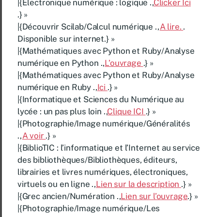
|{Électronique numérique : logique .,
Clicker Ici
.} »
|{Découvrir Scilab/Calcul numérique .,
A lire.
.
Disponible sur internet.} »
|{Mathématiques avec Python et Ruby/Analyse
numérique en Python .,
L’ouvrage
.} »
|{Mathématiques avec Python et Ruby/Analyse
numérique en Ruby .,
Ici
.} »
|{Informatique et Sciences du Numérique au
lycée : un pas plus loin .,
Clique ICI
.} »
|{Photographie/Image numérique/Généralités
.,
A voir
.} »
|{BiblioTIC : l’informatique et l’Internet au service
des bibliothèques/Bibliothèques, éditeurs,
librairies et livres numériques, électroniques,
virtuels ou en ligne .,
Lien sur la description
.} »
|{Grec ancien/Numération .,
Lien sur l’ouvrage
.} »
|{Photographie/Image numérique/Les