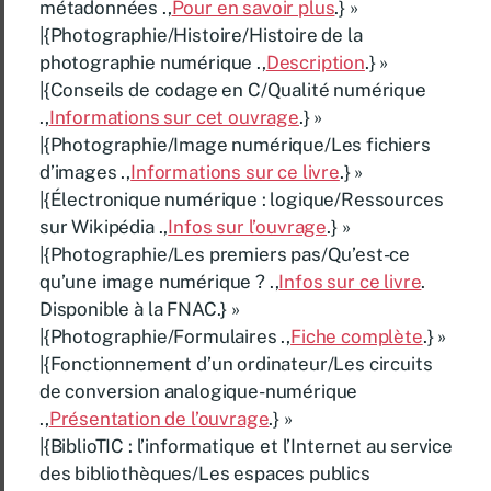
métadonnées .,
Pour en savoir plus
.} »
|{Photographie/Histoire/Histoire de la
photographie numérique .,
Description
.} »
|{Conseils de codage en C/Qualité numérique
.,
Informations sur cet ouvrage
.} »
|{Photographie/Image numérique/Les fichiers
d’images .,
Informations sur ce livre
.} »
|{Électronique numérique : logique/Ressources
sur Wikipédia .,
Infos sur l’ouvrage
.} »
|{Photographie/Les premiers pas/Qu’est-ce
qu’une image numérique ? .,
Infos sur ce livre
.
Disponible à la FNAC.} »
|{Photographie/Formulaires .,
Fiche complète
.} »
|{Fonctionnement d’un ordinateur/Les circuits
de conversion analogique-numérique
.,
Présentation de l’ouvrage
.} »
|{BiblioTIC : l’informatique et l’Internet au service
des bibliothèques/Les espaces publics