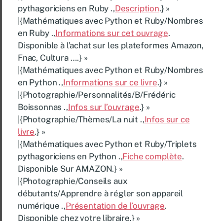
pythagoriciens en Ruby .,
Description
.} »
|{Mathématiques avec Python et Ruby/Nombres
en Ruby .,
Informations sur cet ouvrage
.
Disponible à l’achat sur les plateformes Amazon,
Fnac, Cultura ….} »
|{Mathématiques avec Python et Ruby/Nombres
en Python .,
Informations sur ce livre
.} »
|{Photographie/Personnalités/B/Frédéric
Boissonnas .,
Infos sur l’ouvrage
.} »
|{Photographie/Thèmes/La nuit .,
Infos sur ce
livre
.} »
|{Mathématiques avec Python et Ruby/Triplets
pythagoriciens en Python .,
Fiche complète
.
Disponible Sur AMAZON.} »
|{Photographie/Conseils aux
débutants/Apprendre à régler son appareil
numérique .,
Présentation de l’ouvrage
.
Disponible chez votre libraire.} »