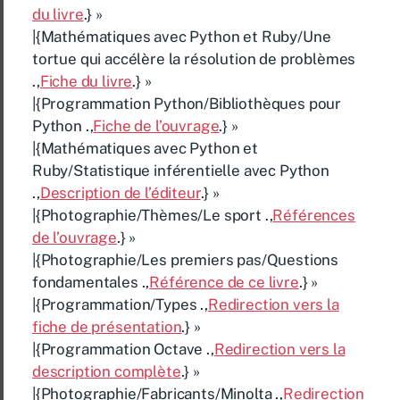
du livre
.} »
|{Mathématiques avec Python et Ruby/Une
tortue qui accélère la résolution de problèmes
.,
Fiche du livre
.} »
|{Programmation Python/Bibliothèques pour
Python .,
Fiche de l’ouvrage
.} »
|{Mathématiques avec Python et
Ruby/Statistique inférentielle avec Python
.,
Description de l’éditeur
.} »
|{Photographie/Thèmes/Le sport .,
Références
de l’ouvrage
.} »
|{Photographie/Les premiers pas/Questions
fondamentales .,
Référence de ce livre
.} »
|{Programmation/Types .,
Redirection vers la
fiche de présentation
.} »
|{Programmation Octave .,
Redirection vers la
description complète
.} »
|{Photographie/Fabricants/Minolta .,
Redirection