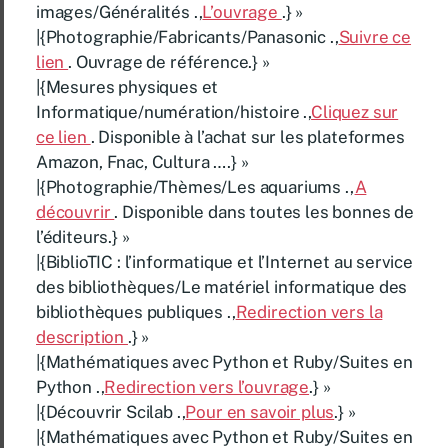
images/Généralités .,
L’ouvrage
.} »
|{Photographie/Fabricants/Panasonic .,
Suivre ce
lien
. Ouvrage de référence.} »
|{Mesures physiques et
Informatique/numération/histoire .,
Cliquez sur
ce lien
. Disponible à l’achat sur les plateformes
Amazon, Fnac, Cultura ….} »
|{Photographie/Thèmes/Les aquariums .,
A
découvrir
. Disponible dans toutes les bonnes de
l’éditeurs.} »
|{BiblioTIC : l’informatique et l’Internet au service
des bibliothèques/Le matériel informatique des
bibliothèques publiques .,
Redirection vers la
description
.} »
|{Mathématiques avec Python et Ruby/Suites en
Python .,
Redirection vers l’ouvrage
.} »
|{Découvrir Scilab .,
Pour en savoir plus
.} »
|{Mathématiques avec Python et Ruby/Suites en