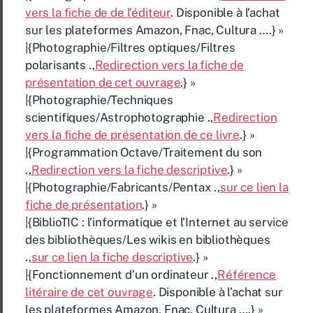
vers la fiche de de l’éditeur
. Disponible à l’achat
sur les plateformes Amazon, Fnac, Cultura ….} »
|{Photographie/Filtres optiques/Filtres
polarisants .,
Redirection vers la fiche de
présentation de cet ouvrage
.} »
|{Photographie/Techniques
scientifiques/Astrophotographie .,
Redirection
vers la fiche de présentation de ce livre
.} »
|{Programmation Octave/Traitement du son
.,
Redirection vers la fiche descriptive
.} »
|{Photographie/Fabricants/Pentax .,
sur ce lien la
fiche de présentation
.} »
|{BiblioTIC : l’informatique et l’Internet au service
des bibliothèques/Les wikis en bibliothèques
.,
sur ce lien la fiche descriptive
.} »
|{Fonctionnement d’un ordinateur .,
Référence
litéraire de cet ouvrage
. Disponible à l’achat sur
les plateformes Amazon, Fnac, Cultura ….} »