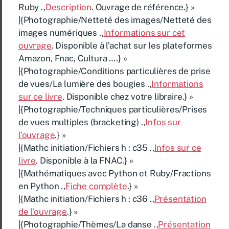
Ruby .,
Description
. Ouvrage de référence.} »
|{Photographie/Netteté des images/Netteté des
images numériques .,
Informations sur cet
ouvrage
. Disponible à l’achat sur les plateformes
Amazon, Fnac, Cultura ….} »
|{Photographie/Conditions particulières de prise
de vues/La lumière des bougies .,
Informations
sur ce livre
. Disponible chez votre libraire.} »
|{Photographie/Techniques particulières/Prises
de vues multiples (bracketing) .,
Infos sur
l’ouvrage
.} »
|{Mathc initiation/Fichiers h : c35 .,
Infos sur ce
livre
. Disponible à la FNAC.} »
|{Mathématiques avec Python et Ruby/Fractions
en Python .,
Fiche complète
.} »
|{Mathc initiation/Fichiers h : c36 .,
Présentation
de l’ouvrage
.} »
|{Photographie/Thèmes/La danse .,
Présentation