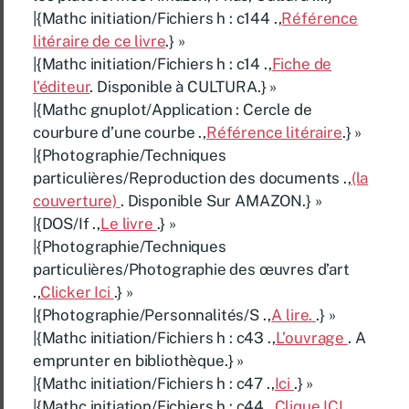
|{Mathc initiation/Fichiers h : c144 .,
Référence
litéraire de ce livre
.} »
|{Mathc initiation/Fichiers h : c14 .,
Fiche de
l’éditeur
. Disponible à CULTURA.} »
|{Mathc gnuplot/Application : Cercle de
courbure d’une courbe .,
Référence litéraire
.} »
|{Photographie/Techniques
particulières/Reproduction des documents .,
(la
couverture)
. Disponible Sur AMAZON.} »
|{DOS/If .,
Le livre
.} »
|{Photographie/Techniques
particulières/Photographie des œuvres d’art
.,
Clicker Ici
.} »
|{Photographie/Personnalités/S .,
A lire.
.} »
|{Mathc initiation/Fichiers h : c43 .,
L’ouvrage
. A
emprunter en bibliothèque.} »
|{Mathc initiation/Fichiers h : c47 .,
Ici
.} »
|{Mathc initiation/Fichiers h : c44 .,
Clique ICI
.