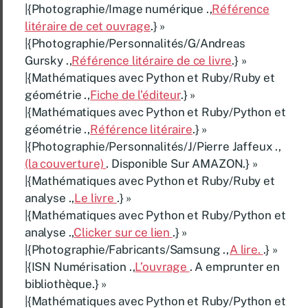
|{Photographie/Image numérique .,
Référence
litéraire de cet ouvrage
.} »
|{Photographie/Personnalités/G/Andreas
Gursky .,
Référence litéraire de ce livre
.} »
|{Mathématiques avec Python et Ruby/Ruby et
géométrie .,
Fiche de l’éditeur
.} »
|{Mathématiques avec Python et Ruby/Python et
géométrie .,
Référence litéraire
.} »
|{Photographie/Personnalités/J/Pierre Jaffeux .,
(la couverture)
. Disponible Sur AMAZON.} »
|{Mathématiques avec Python et Ruby/Ruby et
analyse .,
Le livre
.} »
|{Mathématiques avec Python et Ruby/Python et
analyse .,
Clicker sur ce lien
.} »
|{Photographie/Fabricants/Samsung .,
A lire.
.} »
|{ISN Numérisation .,
L’ouvrage
. A emprunter en
bibliothèque.} »
|{Mathématiques avec Python et Ruby/Python et