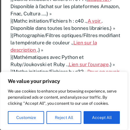
Disponible à l’achat sur les plateformes Amazon,
Fnac, Cultura ….} »
|{Mathc initiation/Fichiers h : c40 .,
A voir
.
Disponible dans toutes les bonnes librairies.} »
|{Photographie/Filtres optiques/Filtres modifiant
la température de couleur .,
Lien sur la
description
.} »
|{Mathématiques avec Python et
Ruby/Joukovski et Ruby .,
Lien sur l’ouvrage
.} »
|{Mathc initiation/Fichiers h : c32 .,
Pour en savoir
plus
.} »
We value your privacy
|{Fonctionnement d’un ordinateur/Les
We use cookies to enhance your browsing experience, serve
périphériques et les cartes d’extension
personalized ads or content, and analyze our traffic. By
.,
Description
.} »
clicking "Accept All", you consent to our use of cookies.
|{Photographie/Thèmes/Couchers et levers de
soleil .,
Informations sur cet ouvrage
. Disponible
Customize
Reject All
Accept All
à l’achat sur les plateformes Amazon, Fnac,
Cultura ….} »