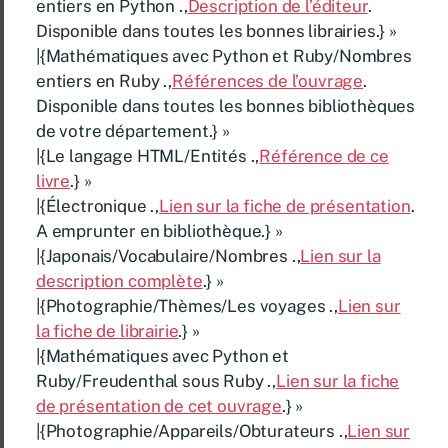
entiers en Python .,
Description de l’éditeur
.
Disponible dans toutes les bonnes librairies.} »
|{Mathématiques avec Python et Ruby/Nombres
entiers en Ruby .,
Références de l’ouvrage
.
Disponible dans toutes les bonnes bibliothèques
de votre département.} »
|{Le langage HTML/Entités .,
Référence de ce
livre
.} »
|{Électronique .,
Lien sur la fiche de présentation
.
A emprunter en bibliothèque.} »
|{Japonais/Vocabulaire/Nombres .,
Lien sur la
description complète
.} »
|{Photographie/Thèmes/Les voyages .,
Lien sur
la fiche de librairie
.} »
|{Mathématiques avec Python et
Ruby/Freudenthal sous Ruby .,
Lien sur la fiche
de présentation de cet ouvrage
.} »
|{Photographie/Appareils/Obturateurs .,
Lien sur