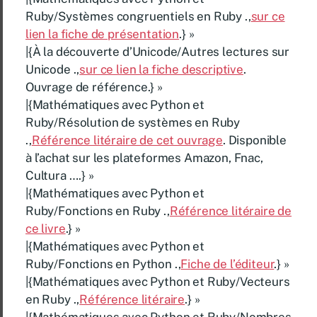
Ruby/Systèmes congruentiels en Ruby .,
sur ce
lien la fiche de présentation
.} »
|{À la découverte d’Unicode/Autres lectures sur
Unicode .,
sur ce lien la fiche descriptive
.
Ouvrage de référence.} »
|{Mathématiques avec Python et
Ruby/Résolution de systèmes en Ruby
.,
Référence litéraire de cet ouvrage
. Disponible
à l’achat sur les plateformes Amazon, Fnac,
Cultura ….} »
|{Mathématiques avec Python et
Ruby/Fonctions en Ruby .,
Référence litéraire de
ce livre
.} »
|{Mathématiques avec Python et
Ruby/Fonctions en Python .,
Fiche de l’éditeur
.} »
|{Mathématiques avec Python et Ruby/Vecteurs
en Ruby .,
Référence litéraire
.} »
|{Mathématiques avec Python et Ruby/Nombres