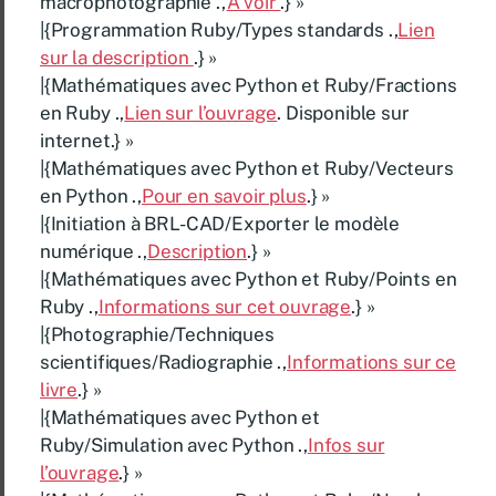
macrophotographie .,
A voir
.} »
|{Programmation Ruby/Types standards .,
Lien
sur la description
.} »
|{Mathématiques avec Python et Ruby/Fractions
en Ruby .,
Lien sur l’ouvrage
. Disponible sur
internet.} »
|{Mathématiques avec Python et Ruby/Vecteurs
en Python .,
Pour en savoir plus
.} »
|{Initiation à BRL-CAD/Exporter le modèle
numérique .,
Description
.} »
|{Mathématiques avec Python et Ruby/Points en
Ruby .,
Informations sur cet ouvrage
.} »
|{Photographie/Techniques
scientifiques/Radiographie .,
Informations sur ce
livre
.} »
|{Mathématiques avec Python et
Ruby/Simulation avec Python .,
Infos sur
l’ouvrage
.} »