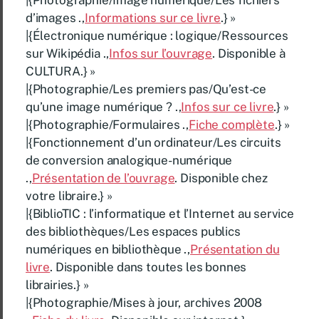
|{Photographie/Image numérique/Les fichiers
d’images .,
Informations sur ce livre
.} »
|{Électronique numérique : logique/Ressources
sur Wikipédia .,
Infos sur l’ouvrage
. Disponible à
CULTURA.} »
|{Photographie/Les premiers pas/Qu’est-ce
qu’une image numérique ? .,
Infos sur ce livre
.} »
|{Photographie/Formulaires .,
Fiche complète
.} »
|{Fonctionnement d’un ordinateur/Les circuits
de conversion analogique-numérique
.,
Présentation de l’ouvrage
. Disponible chez
votre libraire.} »
|{BiblioTIC : l’informatique et l’Internet au service
des bibliothèques/Les espaces publics
numériques en bibliothèque .,
Présentation du
livre
. Disponible dans toutes les bonnes
librairies.} »
|{Photographie/Mises à jour, archives 2008