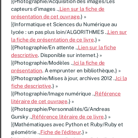
|{Photographie/Acquisition des images/Les
capteurs d’images .,
Lien sur la fiche de
présentation de cet ouvrage
.} »
|{Informatique et Sciences du Numérique au
lycée : un pas plus loin/ALGORITHMES .,
Lien sur
la fiche de présentation de ce livre
.} »
|{Photographie/En attente .,
Lien sur la fiche
descriptive
. Disponible sur internet.} »
|{Photographie/Modèles .,
Ici la fiche de
présentation
. A emprunter en bibliothèque.} »
|{Photographie/Mises à jour, archives 2012 .,
Ici la
fiche descriptive
.} »
|{Photographie/Image numérique .,
Référence
litéraire de cet ouvrage
.} »
|{Photographie/Personnalités/G/Andreas
Gursky .,
Référence litéraire de ce livre
.} »
|{Mathématiques avec Python et Ruby/Ruby et
géométrie .,
Fiche de l’éditeur
.} »