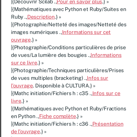
|{Découvrir Scilab .,
Pour en savoir plus
.} »
|{Mathématiques avec Python et Ruby/Suites en
Ruby .,
Description
.} »
|{Photographie/Netteté des images/Netteté des
images numériques .,
Informations sur cet
ouvrage
.} »
|{Photographie/Conditions particulières de prise
de vues/La lumière des bougies .,
Informations
sur ce livre
.} »
|{Photographie/Techniques particulières/Prises
de vues multiples (bracketing) .,
Infos sur
l’ouvrage
. Disponible à CULTURA.} »
|{Mathc initiation/Fichiers h : c35 .,
Infos sur ce
livre
.} »
|{Mathématiques avec Python et Ruby/Fractions
en Python .,
Fiche complète
.} »
|{Mathc initiation/Fichiers h : c36 .,
Présentation
de l’ouvrage
.} »