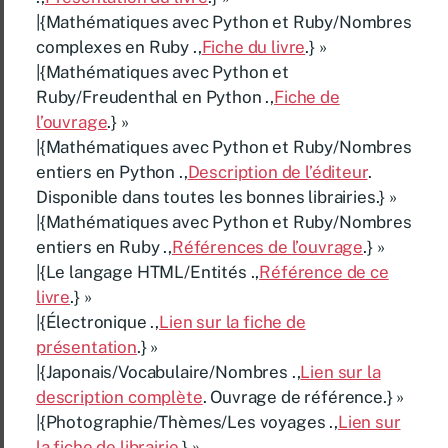
|{Mathématiques avec Python et Ruby/Nombres
complexes en Ruby .,
Fiche du livre
.} »
|{Mathématiques avec Python et
Ruby/Freudenthal en Python .,
Fiche de
l’ouvrage
.} »
|{Mathématiques avec Python et Ruby/Nombres
entiers en Python .,
Description de l’éditeur
.
Disponible dans toutes les bonnes librairies.} »
|{Mathématiques avec Python et Ruby/Nombres
entiers en Ruby .,
Références de l’ouvrage
.} »
|{Le langage HTML/Entités .,
Référence de ce
livre
.} »
|{Électronique .,
Lien sur la fiche de
présentation
.} »
|{Japonais/Vocabulaire/Nombres .,
Lien sur la
description complète
. Ouvrage de référence.} »
|{Photographie/Thèmes/Les voyages .,
Lien sur
la fiche de librairie
.} »