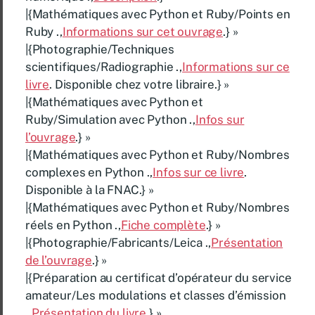
|{Mathématiques avec Python et Ruby/Points en
Ruby .,
Informations sur cet ouvrage
.} »
|{Photographie/Techniques
scientifiques/Radiographie .,
Informations sur ce
livre
. Disponible chez votre libraire.} »
|{Mathématiques avec Python et
Ruby/Simulation avec Python .,
Infos sur
l’ouvrage
.} »
|{Mathématiques avec Python et Ruby/Nombres
complexes en Python .,
Infos sur ce livre
.
Disponible à la FNAC.} »
|{Mathématiques avec Python et Ruby/Nombres
réels en Python .,
Fiche complète
.} »
|{Photographie/Fabricants/Leica .,
Présentation
de l’ouvrage
.} »
|{Préparation au certificat d’opérateur du service
amateur/Les modulations et classes d’émission
.,
Présentation du livre
.} »