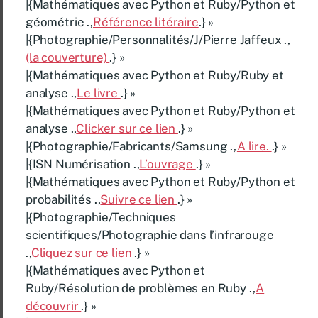
|{Mathématiques avec Python et Ruby/Python et
géométrie .,
Référence litéraire
.} »
|{Photographie/Personnalités/J/Pierre Jaffeux .,
(la couverture)
.} »
|{Mathématiques avec Python et Ruby/Ruby et
analyse .,
Le livre
.} »
|{Mathématiques avec Python et Ruby/Python et
analyse .,
Clicker sur ce lien
.} »
|{Photographie/Fabricants/Samsung .,
A lire.
.} »
|{ISN Numérisation .,
L’ouvrage
.} »
|{Mathématiques avec Python et Ruby/Python et
probabilités .,
Suivre ce lien
.} »
|{Photographie/Techniques
scientifiques/Photographie dans l’infrarouge
.,
Cliquez sur ce lien
.} »
|{Mathématiques avec Python et
Ruby/Résolution de problèmes en Ruby .,
A
découvrir
.} »