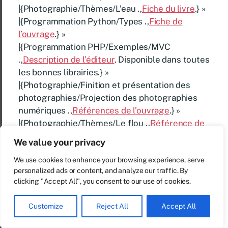
|{Photographie/Thèmes/L’eau .,
Fiche du livre
.} »
|{Programmation Python/Types .,
Fiche de
l’ouvrage
.} »
|{Programmation PHP/Exemples/MVC
.,
Description de l’éditeur
. Disponible dans toutes
les bonnes librairies.} »
|{Photographie/Finition et présentation des
photographies/Projection des photographies
numériques .,
Références de l’ouvrage
.} »
|{Photographie/Thèmes/Le flou .,
Référence de
ce livre
. Disponible sur internet.} »
We value your privacy
|{Mathc initiation/Fichiers h : c42 .,
Lien sur la
We use cookies to enhance your browsing experience, serve
fiche de présentation
.} »
personalized ads or content, and analyze our traffic. By
|{Mathc initiation/Fichiers h : c39 .,
Lien sur la
clicking "Accept All", you consent to our use of cookies.
description complète
. Ouvrage de référence.} »
|{Photographie/Fabricants/Hasselblad .,
Lien sur
Customize
Reject All
Accept All
la fiche de librairie
. Disponible à l’achat sur les
plateformes Amazon, Fnac, Cultura ….} »