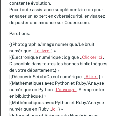
constante évolution.
Pour toute assistance supplémentaire ou pour
engager un expert en cybersécurité, envisagez
de poster une annonce sur Codeur.com.
Parutions:
{{Photographie/Image numérique/Le bruit
numérique .,
Le livre
.} »
|{Électronique numérique : logique .,
Clicker Ici
.
Disponible dans toutes les bonnes bibliothèques
de votre département.} »
|{Découvrir Scilab/Calcul numérique .,
A lire.
.} »
|{Mathématiques avec Python et Ruby/Analyse
numérique en Python .,
L’ouvrage
. A emprunter
en bibliothèque.} »
|{Mathématiques avec Python et Ruby/Analyse
numérique en Ruby .,
Ici
.} »
|{Informatique et Sciences du Numérique au