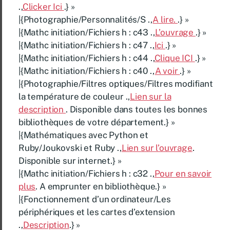
.,
Clicker Ici
.} »
|{Photographie/Personnalités/S .,
A lire.
.} »
|{Mathc initiation/Fichiers h : c43 .,
L’ouvrage
.} »
|{Mathc initiation/Fichiers h : c47 .,
Ici
.} »
|{Mathc initiation/Fichiers h : c44 .,
Clique ICI
.} »
|{Mathc initiation/Fichiers h : c40 .,
A voir
.} »
|{Photographie/Filtres optiques/Filtres modifiant
la température de couleur .,
Lien sur la
description
. Disponible dans toutes les bonnes
bibliothèques de votre département.} »
|{Mathématiques avec Python et
Ruby/Joukovski et Ruby .,
Lien sur l’ouvrage
.
Disponible sur internet.} »
|{Mathc initiation/Fichiers h : c32 .,
Pour en savoir
plus
. A emprunter en bibliothèque.} »
|{Fonctionnement d’un ordinateur/Les
périphériques et les cartes d’extension
.,
Description
.} »