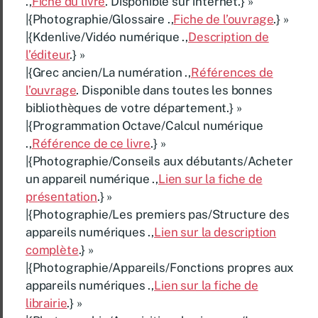
.,
Fiche du livre
. Disponible sur internet.} »
|{Photographie/Glossaire .,
Fiche de l’ouvrage
.} »
|{Kdenlive/Vidéo numérique .,
Description de
l’éditeur
.} »
|{Grec ancien/La numération .,
Références de
l’ouvrage
. Disponible dans toutes les bonnes
bibliothèques de votre département.} »
|{Programmation Octave/Calcul numérique
.,
Référence de ce livre
.} »
|{Photographie/Conseils aux débutants/Acheter
un appareil numérique .,
Lien sur la fiche de
présentation
.} »
|{Photographie/Les premiers pas/Structure des
appareils numériques .,
Lien sur la description
complète
.} »
|{Photographie/Appareils/Fonctions propres aux
appareils numériques .,
Lien sur la fiche de
librairie
.} »