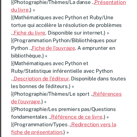
|{Photographie/Thèmes/La danse .,
Présentation
du livre
.} »
|{Mathématiques avec Python et Ruby/Une
tortue qui accélère la résolution de problèmes
.,
Fiche du livre
. Disponible sur internet.} »
|{Programmation Python/Bibliothèques pour
Python .,
Fiche de l’ouvrage
. A emprunter en
bibliothèque.} »
|{Mathématiques avec Python et
Ruby/Statistique inférentielle avec Python
.,
Description de l’éditeur
. Disponible dans toutes
les bonnes de l’éditeurs.} »
|{Photographie/Thèmes/Le sport .,
Références
de l’ouvrage
.} »
|{Photographie/Les premiers pas/Questions
fondamentales .,
Référence de ce livre
.} »
|{Programmation/Types .,
Redirection vers la
fiche de présentation
.} »