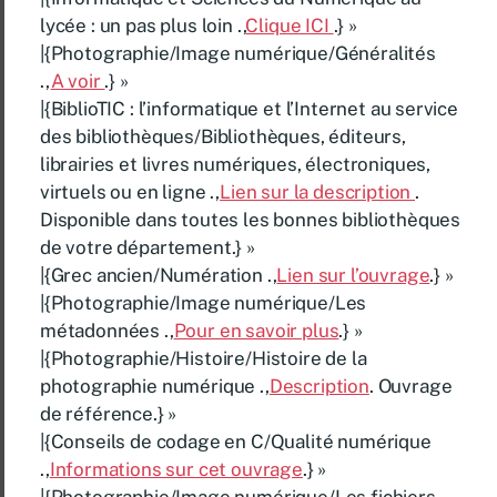
lycée : un pas plus loin .,
Clique ICI
.} »
|{Photographie/Image numérique/Généralités
.,
A voir
.} »
|{BiblioTIC : l’informatique et l’Internet au service
des bibliothèques/Bibliothèques, éditeurs,
librairies et livres numériques, électroniques,
virtuels ou en ligne .,
Lien sur la description
.
Disponible dans toutes les bonnes bibliothèques
de votre département.} »
|{Grec ancien/Numération .,
Lien sur l’ouvrage
.} »
|{Photographie/Image numérique/Les
métadonnées .,
Pour en savoir plus
.} »
|{Photographie/Histoire/Histoire de la
photographie numérique .,
Description
. Ouvrage
de référence.} »
|{Conseils de codage en C/Qualité numérique
.,
Informations sur cet ouvrage
.} »