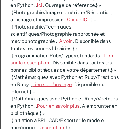
en Python .,
Ici
. Ouvrage de référence.} »
|{Photographie/Image numérique/Résolution,
affichage et impression .,
Clique ICI
.} »
|{Photographie/Techniques
scientifiques/Photographie rapprochée et
macrophotographie .,
A voir
. Disponible dans
toutes les bonnes librairies.} »
|{Programmation Ruby/Types standards .,
Lien
sur la description
. Disponible dans toutes les
bonnes bibliothèques de votre département.} »
|{Mathématiques avec Python et Ruby/Fractions
en Ruby .,
Lien sur l’ouvrage
. Disponible sur
internet.} »
|{Mathématiques avec Python et Ruby/Vecteurs
en Python .,
Pour en savoir plus
. A emprunter en
bibliothèque.} »
|{Initiation à BRL-CAD/Exporter le modèle
numérique .,
Description
.} »