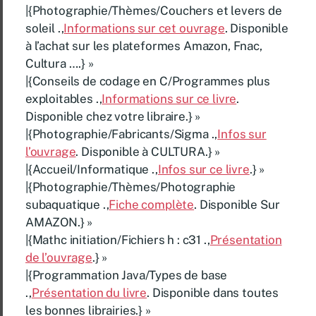
|{Photographie/Thèmes/Couchers et levers de
soleil .,
Informations sur cet ouvrage
. Disponible
à l’achat sur les plateformes Amazon, Fnac,
Cultura ….} »
|{Conseils de codage en C/Programmes plus
exploitables .,
Informations sur ce livre
.
Disponible chez votre libraire.} »
|{Photographie/Fabricants/Sigma .,
Infos sur
l’ouvrage
. Disponible à CULTURA.} »
|{Accueil/Informatique .,
Infos sur ce livre
.} »
|{Photographie/Thèmes/Photographie
subaquatique .,
Fiche complète
. Disponible Sur
AMAZON.} »
|{Mathc initiation/Fichiers h : c31 .,
Présentation
de l’ouvrage
.} »
|{Programmation Java/Types de base
.,
Présentation du livre
. Disponible dans toutes
les bonnes librairies.} »