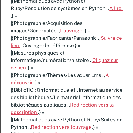
|{Mathématiques avec Python et
Ruby/Résolution de systèmes en Python .,
A lire.
.} »
|{Photographie/Acquisition des
images/Généralités .,
L’ouvrage
.} »
|{Photographie/Fabricants/Panasonic .,
Suivre ce
lien
. Ouvrage de référence.} »
|{Mesures physiques et
Informatique/numération/histoire .,
Cliquez sur
ce lien
.} »
|{Photographie/Thèmes/Les aquariums .,
A
découvrir
.} »
|{BiblioTIC : l’informatique et l’Internet au service
des bibliothèques/Le matériel informatique des
bibliothèques publiques .,
Redirection vers la
description
.} »
|{Mathématiques avec Python et Ruby/Suites en
Python .,
Redirection vers l’ouvrage
.} »