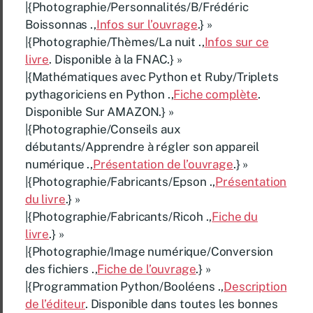
|{Photographie/Personnalités/B/Frédéric
Boissonnas .,
Infos sur l’ouvrage
.} »
|{Photographie/Thèmes/La nuit .,
Infos sur ce
livre
. Disponible à la FNAC.} »
|{Mathématiques avec Python et Ruby/Triplets
pythagoriciens en Python .,
Fiche complète
.
Disponible Sur AMAZON.} »
|{Photographie/Conseils aux
débutants/Apprendre à régler son appareil
numérique .,
Présentation de l’ouvrage
.} »
|{Photographie/Fabricants/Epson .,
Présentation
du livre
.} »
|{Photographie/Fabricants/Ricoh .,
Fiche du
livre
.} »
|{Photographie/Image numérique/Conversion
des fichiers .,
Fiche de l’ouvrage
.} »
|{Programmation Python/Booléens .,
Description
de l’éditeur
. Disponible dans toutes les bonnes