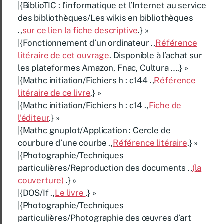
|{BiblioTIC : l’informatique et l’Internet au service
des bibliothèques/Les wikis en bibliothèques
.,
sur ce lien la fiche descriptive
.} »
|{Fonctionnement d’un ordinateur .,
Référence
litéraire de cet ouvrage
. Disponible à l’achat sur
les plateformes Amazon, Fnac, Cultura ….} »
|{Mathc initiation/Fichiers h : c144 .,
Référence
litéraire de ce livre
.} »
|{Mathc initiation/Fichiers h : c14 .,
Fiche de
l’éditeur
.} »
|{Mathc gnuplot/Application : Cercle de
courbure d’une courbe .,
Référence litéraire
.} »
|{Photographie/Techniques
particulières/Reproduction des documents .,
(la
couverture)
.} »
|{DOS/If .,
Le livre
.} »
|{Photographie/Techniques
particulières/Photographie des œuvres d’art