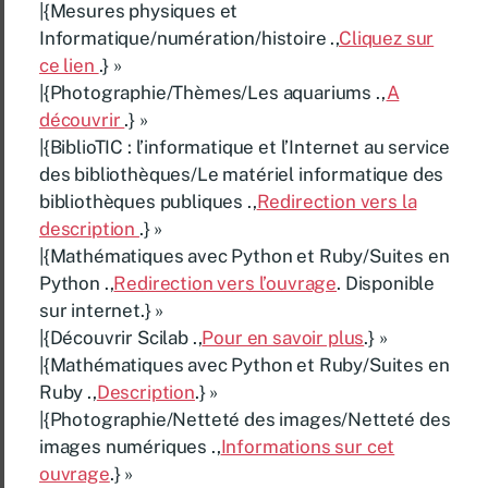
|{Mesures physiques et
Informatique/numération/histoire .,
Cliquez sur
ce lien
.} »
|{Photographie/Thèmes/Les aquariums .,
A
découvrir
.} »
|{BiblioTIC : l’informatique et l’Internet au service
des bibliothèques/Le matériel informatique des
bibliothèques publiques .,
Redirection vers la
description
.} »
|{Mathématiques avec Python et Ruby/Suites en
Python .,
Redirection vers l’ouvrage
. Disponible
sur internet.} »
|{Découvrir Scilab .,
Pour en savoir plus
.} »
|{Mathématiques avec Python et Ruby/Suites en
Ruby .,
Description
.} »
|{Photographie/Netteté des images/Netteté des
images numériques .,
Informations sur cet
ouvrage
.} »