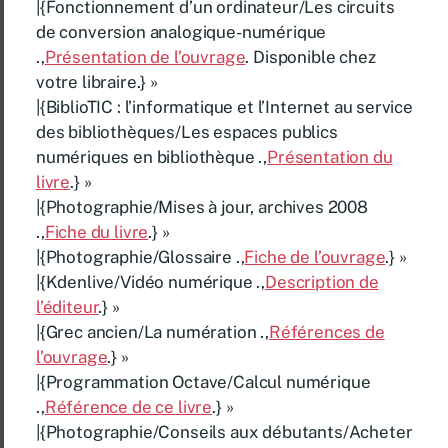
|{Fonctionnement d’un ordinateur/Les circuits
de conversion analogique-numérique
.,
Présentation de l’ouvrage
. Disponible chez
votre libraire.} »
|{BiblioTIC : l’informatique et l’Internet au service
des bibliothèques/Les espaces publics
numériques en bibliothèque .,
Présentation du
livre
.} »
|{Photographie/Mises à jour, archives 2008
.,
Fiche du livre
.} »
|{Photographie/Glossaire .,
Fiche de l’ouvrage
.} »
|{Kdenlive/Vidéo numérique .,
Description de
l’éditeur
.} »
|{Grec ancien/La numération .,
Références de
l’ouvrage
.} »
|{Programmation Octave/Calcul numérique
.,
Référence de ce livre
.} »
|{Photographie/Conseils aux débutants/Acheter