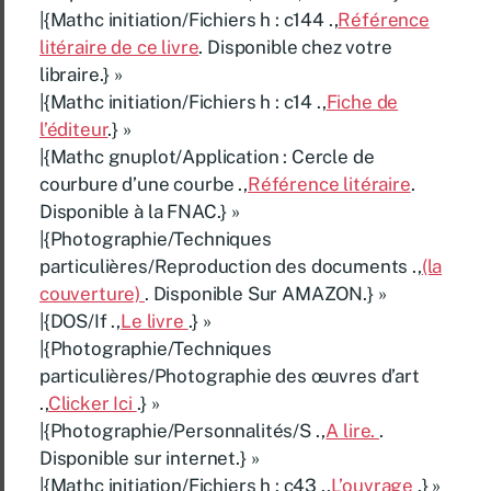
|{Mathc initiation/Fichiers h : c144 .,
Référence
litéraire de ce livre
. Disponible chez votre
libraire.} »
|{Mathc initiation/Fichiers h : c14 .,
Fiche de
l’éditeur
.} »
|{Mathc gnuplot/Application : Cercle de
courbure d’une courbe .,
Référence litéraire
.
Disponible à la FNAC.} »
|{Photographie/Techniques
particulières/Reproduction des documents .,
(la
couverture)
. Disponible Sur AMAZON.} »
|{DOS/If .,
Le livre
.} »
|{Photographie/Techniques
particulières/Photographie des œuvres d’art
.,
Clicker Ici
.} »
|{Photographie/Personnalités/S .,
A lire.
.
Disponible sur internet.} »
|{Mathc initiation/Fichiers h : c43 .,
L’ouvrage
.} »