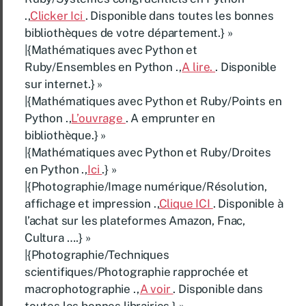
.,
Clicker Ici
. Disponible dans toutes les bonnes
bibliothèques de votre département.} »
|{Mathématiques avec Python et
Ruby/Ensembles en Python .,
A lire.
. Disponible
sur internet.} »
|{Mathématiques avec Python et Ruby/Points en
Python .,
L’ouvrage
. A emprunter en
bibliothèque.} »
|{Mathématiques avec Python et Ruby/Droites
en Python .,
Ici
.} »
|{Photographie/Image numérique/Résolution,
affichage et impression .,
Clique ICI
. Disponible à
l’achat sur les plateformes Amazon, Fnac,
Cultura ….} »
|{Photographie/Techniques
scientifiques/Photographie rapprochée et
macrophotographie .,
A voir
. Disponible dans
toutes les bonnes librairies.} »