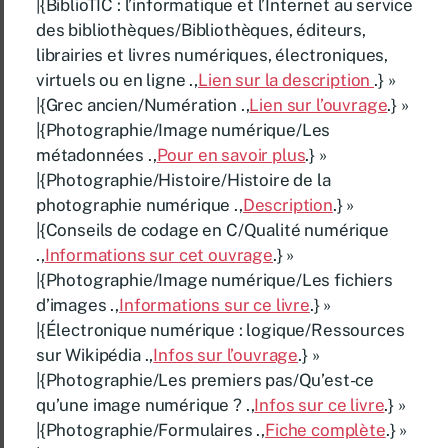
|{BiblioTIC : l’informatique et l’Internet au service
des bibliothèques/Bibliothèques, éditeurs,
librairies et livres numériques, électroniques,
virtuels ou en ligne .,
Lien sur la description
.} »
|{Grec ancien/Numération .,
Lien sur l’ouvrage
.} »
|{Photographie/Image numérique/Les
métadonnées .,
Pour en savoir plus
.} »
|{Photographie/Histoire/Histoire de la
photographie numérique .,
Description
.} »
|{Conseils de codage en C/Qualité numérique
.,
Informations sur cet ouvrage
.} »
|{Photographie/Image numérique/Les fichiers
d’images .,
Informations sur ce livre
.} »
|{Électronique numérique : logique/Ressources
sur Wikipédia .,
Infos sur l’ouvrage
.} »
|{Photographie/Les premiers pas/Qu’est-ce
qu’une image numérique ? .,
Infos sur ce livre
.} »
|{Photographie/Formulaires .,
Fiche complète
.} »