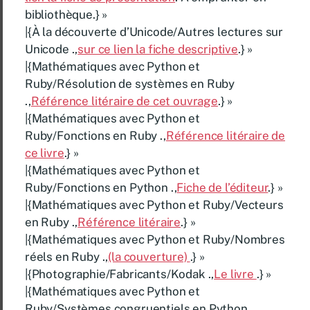
bibliothèque.} »
|{À la découverte d’Unicode/Autres lectures sur
Unicode .,
sur ce lien la fiche descriptive
.} »
|{Mathématiques avec Python et
Ruby/Résolution de systèmes en Ruby
.,
Référence litéraire de cet ouvrage
.} »
|{Mathématiques avec Python et
Ruby/Fonctions en Ruby .,
Référence litéraire de
ce livre
.} »
|{Mathématiques avec Python et
Ruby/Fonctions en Python .,
Fiche de l’éditeur
.} »
|{Mathématiques avec Python et Ruby/Vecteurs
en Ruby .,
Référence litéraire
.} »
|{Mathématiques avec Python et Ruby/Nombres
réels en Ruby .,
(la couverture)
.} »
|{Photographie/Fabricants/Kodak .,
Le livre
.} »
|{Mathématiques avec Python et
Ruby/Systèmes congruentiels en Python