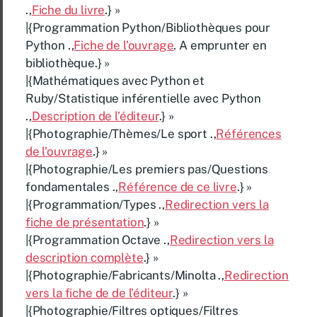
.,
Fiche du livre
.} »
|{Programmation Python/Bibliothèques pour
Python .,
Fiche de l’ouvrage
. A emprunter en
bibliothèque.} »
|{Mathématiques avec Python et
Ruby/Statistique inférentielle avec Python
.,
Description de l’éditeur
.} »
|{Photographie/Thèmes/Le sport .,
Références
de l’ouvrage
.} »
|{Photographie/Les premiers pas/Questions
fondamentales .,
Référence de ce livre
.} »
|{Programmation/Types .,
Redirection vers la
fiche de présentation
.} »
|{Programmation Octave .,
Redirection vers la
description complète
.} »
|{Photographie/Fabricants/Minolta .,
Redirection
vers la fiche de de l’éditeur
.} »
|{Photographie/Filtres optiques/Filtres