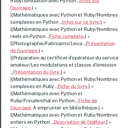
Ruby/Simulation avec Python .,
Infos sur
l’ouvrage
.} »
|{Mathématiques avec Python et Ruby/Nombres
complexes en Python .,
Infos sur ce livre
.} »
|{Mathématiques avec Python et Ruby/Nombres
réels en Python .,
Fiche complète
.} »
|{Photographie/Fabricants/Leica .,
Présentation
de l’ouvrage
.} »
|{Préparation au certificat d’opérateur du service
amateur/Les modulations et classes d’émission
.,
Présentation du livre
.} »
|{Mathématiques avec Python et Ruby/Nombres
complexes en Ruby .,
Fiche du livre
.} »
|{Mathématiques avec Python et
Ruby/Freudenthal en Python .,
Fiche de
l’ouvrage
. A emprunter en bibliothèque.} »
|{Mathématiques avec Python et Ruby/Nombres
entiers en Python .,
Description de l’éditeur
.} »