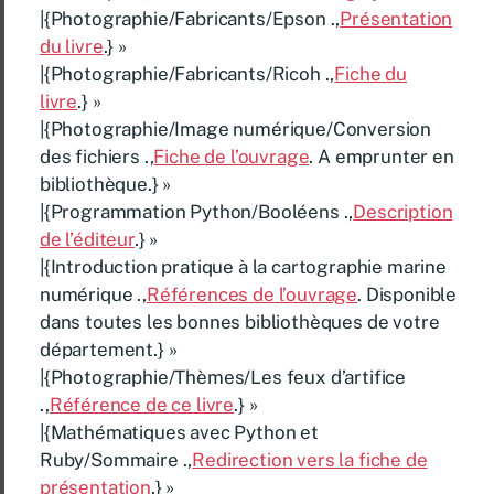
|{Photographie/Fabricants/Epson .,
Présentation
du livre
.} »
|{Photographie/Fabricants/Ricoh .,
Fiche du
livre
.} »
|{Photographie/Image numérique/Conversion
des fichiers .,
Fiche de l’ouvrage
. A emprunter en
bibliothèque.} »
|{Programmation Python/Booléens .,
Description
de l’éditeur
.} »
|{Introduction pratique à la cartographie marine
numérique .,
Références de l’ouvrage
. Disponible
dans toutes les bonnes bibliothèques de votre
département.} »
|{Photographie/Thèmes/Les feux d’artifice
.,
Référence de ce livre
.} »
|{Mathématiques avec Python et
Ruby/Sommaire .,
Redirection vers la fiche de
présentation
.} »