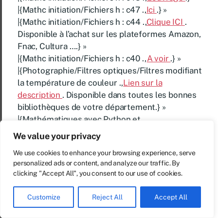
|{Mathc initiation/Fichiers h : c47 .,
Ici
.} »
|{Mathc initiation/Fichiers h : c44 .,
Clique ICI
.
Disponible à l’achat sur les plateformes Amazon,
Fnac, Cultura ….} »
|{Mathc initiation/Fichiers h : c40 .,
A voir
.} »
|{Photographie/Filtres optiques/Filtres modifiant
la température de couleur .,
Lien sur la
description
. Disponible dans toutes les bonnes
bibliothèques de votre département.} »
|{Mathématiques avec Python et
Ruby/Joukovski et Ruby .,
Lien sur l’ouvrage
.} »
We value your privacy
|{Mathc initiation/Fichiers h : c32 .,
Pour en savoir
We use cookies to enhance your browsing experience, serve
plus
.} »
personalized ads or content, and analyze our traffic. By
|{Fonctionnement d’un ordinateur/Les
clicking "Accept All", you consent to our use of cookies.
périphériques et les cartes d’extension
.,
Description
.} »
Customize
Reject All
Accept All
|{Photographie/Thèmes/Couchers et levers de
soleil .,
Informations sur cet ouvrage
. Disponible