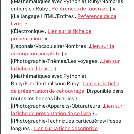
|{Mathématiques avec Python et Ruby/Nombres
entiers en Ruby .,
Références de l’ouvrage
.} »
|{Le langage HTML/Entités .,
Référence de ce
livre
.} »
|{Électronique .,
Lien sur la fiche de
présentation
.} »
|{Japonais/Vocabulaire/Nombres .,
Lien sur la
description complète
.} »
|{Photographie/Thèmes/Les voyages .,
Lien sur
la fiche de librairie
.} »
|{Mathématiques avec Python et
Ruby/Freudenthal sous Ruby .,
Lien sur la fiche
de présentation de cet ouvrage
. Disponible dans
toutes les bonnes librairies.} »
|{Photographie/Appareils/Obturateurs .,
Lien sur
la fiche de présentation de ce livre
.} »
|{Photographie/Techniques particulières/Poses
longues .,
Lien sur la fiche descriptive
.