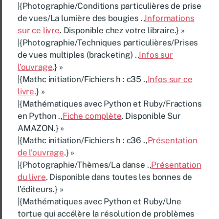
|{Photographie/Conditions particulières de prise
de vues/La lumière des bougies .,
Informations
sur ce livre
. Disponible chez votre libraire.} »
|{Photographie/Techniques particulières/Prises
de vues multiples (bracketing) .,
Infos sur
l’ouvrage
.} »
|{Mathc initiation/Fichiers h : c35 .,
Infos sur ce
livre
.} »
|{Mathématiques avec Python et Ruby/Fractions
en Python .,
Fiche complète
. Disponible Sur
AMAZON.} »
|{Mathc initiation/Fichiers h : c36 .,
Présentation
de l’ouvrage
.} »
|{Photographie/Thèmes/La danse .,
Présentation
du livre
. Disponible dans toutes les bonnes de
l’éditeurs.} »
|{Mathématiques avec Python et Ruby/Une
tortue qui accélère la résolution de problèmes