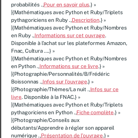
probabilités .,
Pour en savoir plus
.} »
|{Mathématiques avec Python et Ruby/Triplets
pythagoriciens en Ruby .,
Description
.} »
|{Mathématiques avec Python et Ruby/Nombres
en Ruby .,
Informations sur cet ouvrage
.
Disponible à l’achat sur les plateformes Amazon,
Fnac, Cultura ….} »
|{Mathématiques avec Python et Ruby/Nombres
en Python .,
Informations sur ce livre
.} »
|{Photographie/Personnalités/B/Frédéric
Boissonnas .,
Infos sur l’ouvrage
.} »
|{Photographie/Thèmes/La nuit .,
Infos sur ce
livre
. Disponible à la FNAC.} »
|{Mathématiques avec Python et Ruby/Triplets
pythagoriciens en Python .,
Fiche complète
.} »
|{Photographie/Conseils aux
débutants/Apprendre à régler son appareil
numérique .,
Présentation de l’ouvrage
.} »