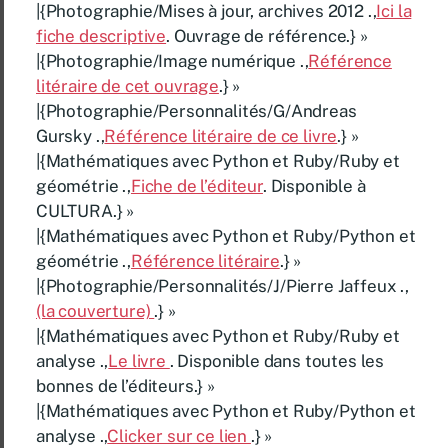
|{Photographie/Mises à jour, archives 2012 .,
Ici la
fiche descriptive
. Ouvrage de référence.} »
|{Photographie/Image numérique .,
Référence
litéraire de cet ouvrage
.} »
|{Photographie/Personnalités/G/Andreas
Gursky .,
Référence litéraire de ce livre
.} »
|{Mathématiques avec Python et Ruby/Ruby et
géométrie .,
Fiche de l’éditeur
. Disponible à
CULTURA.} »
|{Mathématiques avec Python et Ruby/Python et
géométrie .,
Référence litéraire
.} »
|{Photographie/Personnalités/J/Pierre Jaffeux .,
(la couverture)
.} »
|{Mathématiques avec Python et Ruby/Ruby et
analyse .,
Le livre
. Disponible dans toutes les
bonnes de l’éditeurs.} »
|{Mathématiques avec Python et Ruby/Python et
analyse .,
Clicker sur ce lien
.} »