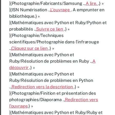
|{Photographie/Fabricants/Samsung .,
A lire.
.} »
|{ISN Numérisation .,
L’ouvrage
. A emprunter en
bibliothèque.} »
|{Mathématiques avec Python et Ruby/Python et
probabilités .,
Suivre ce lien
.} »
|{Photographie/Techniques
scientifiques/Photographie dans l’infrarouge
.,
Cliquez sur ce lien
.} »
|{Mathématiques avec Python et
Ruby/Résolution de problèmes en Ruby .,
A
découvrir
.} »
|{Mathématiques avec Python et
Ruby/Résolution de problèmes en Python
.,
Redirection vers la description
.} »
|{Photographie/Finition et présentation des
photographies/Diaporama .,
Redirection vers
l’ouvrage
.} »
|{Mathématiques avec Python et Ruby/Ruby et