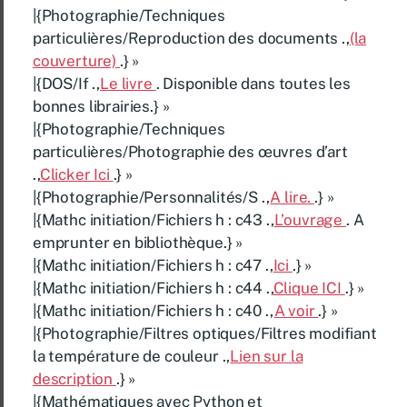
|{Photographie/Techniques
particulières/Reproduction des documents .,
(la
couverture)
.} »
|{DOS/If .,
Le livre
. Disponible dans toutes les
bonnes librairies.} »
|{Photographie/Techniques
particulières/Photographie des œuvres d’art
.,
Clicker Ici
.} »
|{Photographie/Personnalités/S .,
A lire.
.} »
|{Mathc initiation/Fichiers h : c43 .,
L’ouvrage
. A
emprunter en bibliothèque.} »
|{Mathc initiation/Fichiers h : c47 .,
Ici
.} »
|{Mathc initiation/Fichiers h : c44 .,
Clique ICI
.} »
|{Mathc initiation/Fichiers h : c40 .,
A voir
.} »
|{Photographie/Filtres optiques/Filtres modifiant
la température de couleur .,
Lien sur la
description
.} »
|{Mathématiques avec Python et