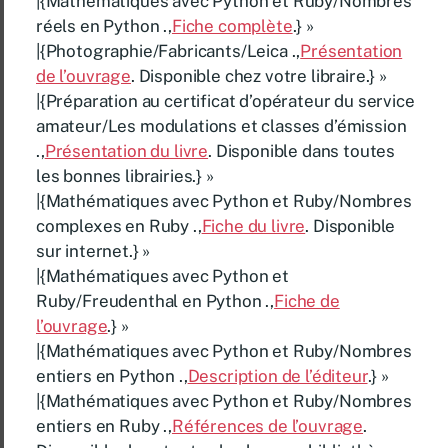
|{Mathématiques avec Python et Ruby/Nombres
réels en Python .,
Fiche complète
.} »
|{Photographie/Fabricants/Leica .,
Présentation
de l’ouvrage
. Disponible chez votre libraire.} »
|{Préparation au certificat d’opérateur du service
amateur/Les modulations et classes d’émission
.,
Présentation du livre
. Disponible dans toutes
les bonnes librairies.} »
|{Mathématiques avec Python et Ruby/Nombres
complexes en Ruby .,
Fiche du livre
. Disponible
sur internet.} »
|{Mathématiques avec Python et
Ruby/Freudenthal en Python .,
Fiche de
l’ouvrage
.} »
|{Mathématiques avec Python et Ruby/Nombres
entiers en Python .,
Description de l’éditeur
.} »
|{Mathématiques avec Python et Ruby/Nombres
entiers en Ruby .,
Références de l’ouvrage
.