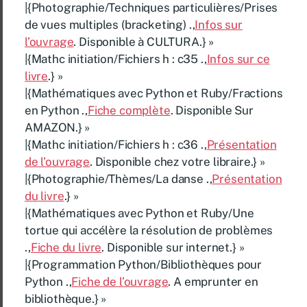
|{Photographie/Techniques particulières/Prises
de vues multiples (bracketing) .,
Infos sur
l’ouvrage
. Disponible à CULTURA.} »
|{Mathc initiation/Fichiers h : c35 .,
Infos sur ce
livre
.} »
|{Mathématiques avec Python et Ruby/Fractions
en Python .,
Fiche complète
. Disponible Sur
AMAZON.} »
|{Mathc initiation/Fichiers h : c36 .,
Présentation
de l’ouvrage
. Disponible chez votre libraire.} »
|{Photographie/Thèmes/La danse .,
Présentation
du livre
.} »
|{Mathématiques avec Python et Ruby/Une
tortue qui accélère la résolution de problèmes
.,
Fiche du livre
. Disponible sur internet.} »
|{Programmation Python/Bibliothèques pour
Python .,
Fiche de l’ouvrage
. A emprunter en
bibliothèque.} »