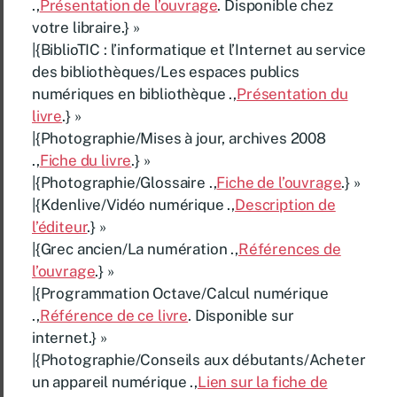
.,
Présentation de l’ouvrage
. Disponible chez
votre libraire.} »
|{BiblioTIC : l’informatique et l’Internet au service
des bibliothèques/Les espaces publics
numériques en bibliothèque .,
Présentation du
livre
.} »
|{Photographie/Mises à jour, archives 2008
.,
Fiche du livre
.} »
|{Photographie/Glossaire .,
Fiche de l’ouvrage
.} »
|{Kdenlive/Vidéo numérique .,
Description de
l’éditeur
.} »
|{Grec ancien/La numération .,
Références de
l’ouvrage
.} »
|{Programmation Octave/Calcul numérique
.,
Référence de ce livre
. Disponible sur
internet.} »
|{Photographie/Conseils aux débutants/Acheter
un appareil numérique .,
Lien sur la fiche de