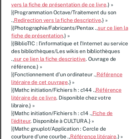
vers la fiche de présentation de ce livre
.} »
|{Programmation Octave/Traitement du son
.,
Redirection vers la fiche descriptive
.} »
|{Photographie/Fabricants/Pentax .,
sur ce lien la
fiche de présentation
.} »
|{BiblioTIC : l’informatique et l’Internet au service
des bibliothèques/Les wikis en bibliothèques
.,
sur ce lien la fiche descriptive
. Ouvrage de
référence.} »
|{Fonctionnement d’un ordinateur .,
Référence
litéraire de cet ouvrage
.} »
|{Mathc initiation/Fichiers h : c144 .,
Référence
litéraire de ce livre
. Disponible chez votre
libraire.} »
|{Mathc initiation/Fichiers h : c14 .,
Fiche de
l’éditeur
. Disponible à CULTURA.} »
|{Mathc gnuplot/Application : Cercle de
courbure d’une courbe .,
Référence litéraire
.} »