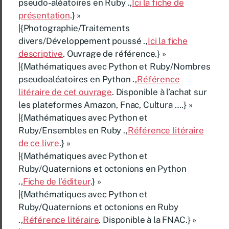
pseudo-aléatoires en Ruby .,
Ici la fiche de
présentation
.} »
|{Photographie/Traitements
divers/Développement poussé .,
Ici la fiche
descriptive
. Ouvrage de référence.} »
|{Mathématiques avec Python et Ruby/Nombres
pseudoaléatoires en Python .,
Référence
litéraire de cet ouvrage
. Disponible à l’achat sur
les plateformes Amazon, Fnac, Cultura ….} »
|{Mathématiques avec Python et
Ruby/Ensembles en Ruby .,
Référence litéraire
de ce livre
.} »
|{Mathématiques avec Python et
Ruby/Quaternions et octonions en Python
.,
Fiche de l’éditeur
.} »
|{Mathématiques avec Python et
Ruby/Quaternions et octonions en Ruby
.,
Référence litéraire
. Disponible à la FNAC.} »