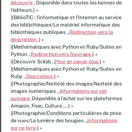
découvrir
. Disponible dans toutes les bonnes de
l’éditeurs.} »
|{BiblioTIC : l’informatique et l’Internet au service
des bibliothèques/Le matériel informatique des
bibliothèques publiques .,
Redirection vers la
description
.} »
|{Mathématiques avec Python et Ruby/Suites en
Python .,
Redirection vers l’ouvrage
.} »
|{Découvrir Scilab .,
Pour en savoir plus
.} »
|{Mathématiques avec Python et Ruby/Suites en
Ruby .,
Description
.} »
|{Photographie/Netteté des images/Netteté des
images numériques .,
Informations sur cet
ouvrage
. Disponible à l’achat sur les plateformes
Amazon, Fnac, Cultura ….} »
|{Photographie/Conditions particulières de prise
de vues/La lumière des bougies .,
Informations
sur ce livre
.} »