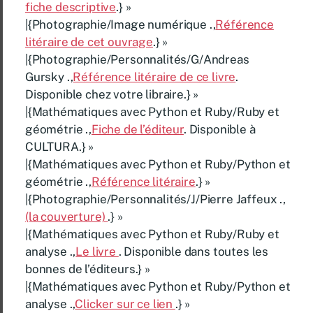
fiche descriptive
.} »
|{Photographie/Image numérique .,
Référence
litéraire de cet ouvrage
.} »
|{Photographie/Personnalités/G/Andreas
Gursky .,
Référence litéraire de ce livre
.
Disponible chez votre libraire.} »
|{Mathématiques avec Python et Ruby/Ruby et
géométrie .,
Fiche de l’éditeur
. Disponible à
CULTURA.} »
|{Mathématiques avec Python et Ruby/Python et
géométrie .,
Référence litéraire
.} »
|{Photographie/Personnalités/J/Pierre Jaffeux .,
(la couverture)
.} »
|{Mathématiques avec Python et Ruby/Ruby et
analyse .,
Le livre
. Disponible dans toutes les
bonnes de l’éditeurs.} »
|{Mathématiques avec Python et Ruby/Python et
analyse .,
Clicker sur ce lien
.} »