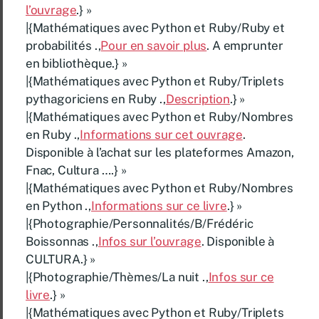
l’ouvrage
.} »
|{Mathématiques avec Python et Ruby/Ruby et
probabilités .,
Pour en savoir plus
. A emprunter
en bibliothèque.} »
|{Mathématiques avec Python et Ruby/Triplets
pythagoriciens en Ruby .,
Description
.} »
|{Mathématiques avec Python et Ruby/Nombres
en Ruby .,
Informations sur cet ouvrage
.
Disponible à l’achat sur les plateformes Amazon,
Fnac, Cultura ….} »
|{Mathématiques avec Python et Ruby/Nombres
en Python .,
Informations sur ce livre
.} »
|{Photographie/Personnalités/B/Frédéric
Boissonnas .,
Infos sur l’ouvrage
. Disponible à
CULTURA.} »
|{Photographie/Thèmes/La nuit .,
Infos sur ce
livre
.} »
|{Mathématiques avec Python et Ruby/Triplets