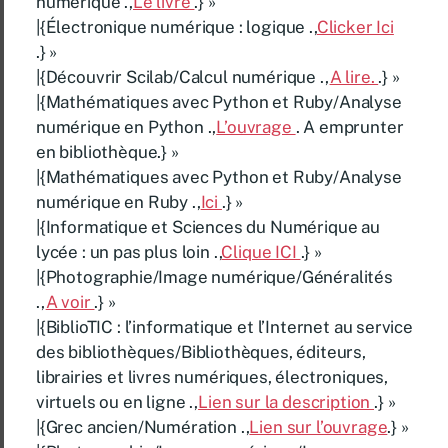
numérique .,
Le livre
.} »
|{Électronique numérique : logique .,
Clicker Ici
.} »
|{Découvrir Scilab/Calcul numérique .,
A lire.
.} »
|{Mathématiques avec Python et Ruby/Analyse
numérique en Python .,
L’ouvrage
. A emprunter
en bibliothèque.} »
|{Mathématiques avec Python et Ruby/Analyse
numérique en Ruby .,
Ici
.} »
|{Informatique et Sciences du Numérique au
lycée : un pas plus loin .,
Clique ICI
.} »
|{Photographie/Image numérique/Généralités
.,
A voir
.} »
|{BiblioTIC : l’informatique et l’Internet au service
des bibliothèques/Bibliothèques, éditeurs,
librairies et livres numériques, électroniques,
virtuels ou en ligne .,
Lien sur la description
.} »
|{Grec ancien/Numération .,
Lien sur l’ouvrage
.} »