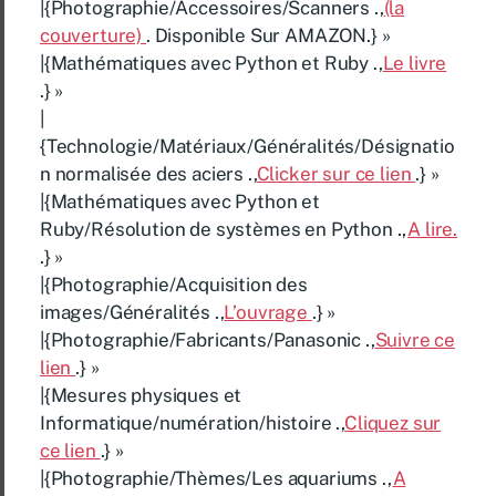
|{Photographie/Accessoires/Scanners .,
(la
couverture)
. Disponible Sur AMAZON.} »
|{Mathématiques avec Python et Ruby .,
Le livre
.} »
|
{Technologie/Matériaux/Généralités/Désignatio
n normalisée des aciers .,
Clicker sur ce lien
.} »
|{Mathématiques avec Python et
Ruby/Résolution de systèmes en Python .,
A lire.
.} »
|{Photographie/Acquisition des
images/Généralités .,
L’ouvrage
.} »
|{Photographie/Fabricants/Panasonic .,
Suivre ce
lien
.} »
|{Mesures physiques et
Informatique/numération/histoire .,
Cliquez sur
ce lien
.} »
|{Photographie/Thèmes/Les aquariums .,
A