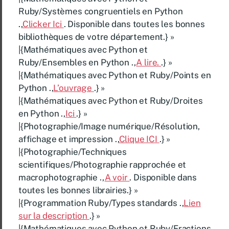
Ruby/Systèmes congruentiels en Python
.,
Clicker Ici
. Disponible dans toutes les bonnes
bibliothèques de votre département.} »
|{Mathématiques avec Python et
Ruby/Ensembles en Python .,
A lire.
.} »
|{Mathématiques avec Python et Ruby/Points en
Python .,
L’ouvrage
.} »
|{Mathématiques avec Python et Ruby/Droites
en Python .,
Ici
.} »
|{Photographie/Image numérique/Résolution,
affichage et impression .,
Clique ICI
.} »
|{Photographie/Techniques
scientifiques/Photographie rapprochée et
macrophotographie .,
A voir
. Disponible dans
toutes les bonnes librairies.} »
|{Programmation Ruby/Types standards .,
Lien
sur la description
.} »
|{Mathématiques avec Python et Ruby/Fractions