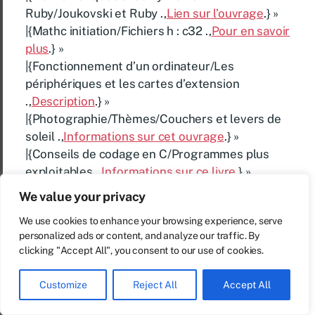
Ruby/Joukovski et Ruby .,
Lien sur l’ouvrage
.} »
|{Mathc initiation/Fichiers h : c32 .,
Pour en savoir
plus
.} »
|{Fonctionnement d’un ordinateur/Les
périphériques et les cartes d’extension
.,
Description
.} »
|{Photographie/Thèmes/Couchers et levers de
soleil .,
Informations sur cet ouvrage
.} »
|{Conseils de codage en C/Programmes plus
exploitables .,
Informations sur ce livre
.} »
|{Photographie/Fabricants/Sigma .,
Infos sur
We value your privacy
l’ouvrage
. Disponible à CULTURA.} »
We use cookies to enhance your browsing experience, serve
|{Accueil/Informatique .,
Infos sur ce livre
.} »
personalized ads or content, and analyze our traffic. By
|{Photographie/Thèmes/Photographie
clicking "Accept All", you consent to our use of cookies.
subaquatique .,
Fiche complète
. Disponible Sur
AMAZON.} »
Customize
Reject All
Accept All
|{Mathc initiation/Fichiers h : c31 .,
Présentation
de l’ouvrage
.} »