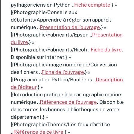
pythagoriciens en Python .,
Fiche complète
.} »
|{Photographie/Conseils aux
débutants/Apprendre à régler son appareil
numérique .,
Présentation de l’ouvrage
.} »
|{Photographie/Fabricants/Epson .,
Présentation
du livre
.} »
|{Photographie/Fabricants/Ricoh .,
Fiche du livre
.
Disponible sur internet.} »
|{Photographie/Image numérique/Conversion
des fichiers .,
Fiche de l’ouvrage
.} »
|{Programmation Python/Booléens .,
Description
de l’éditeur
.} »
|{Introduction pratique à la cartographie marine
numérique .,
Références de l’ouvrage
. Disponible
dans toutes les bonnes bibliothèques de votre
département.} »
|{Photographie/Thèmes/Les feux d’artifice
.,
Référence de ce livre
.} »