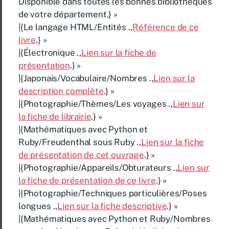
Disponible dans toutes les bonnes bibliothèques
de votre département.} »
|{Le langage HTML/Entités .,
Référence de ce
livre
.} »
|{Électronique .,
Lien sur la fiche de
présentation
.} »
|{Japonais/Vocabulaire/Nombres .,
Lien sur la
description complète
.} »
|{Photographie/Thèmes/Les voyages .,
Lien sur
la fiche de librairie
.} »
|{Mathématiques avec Python et
Ruby/Freudenthal sous Ruby .,
Lien sur la fiche
de présentation de cet ouvrage
.} »
|{Photographie/Appareils/Obturateurs .,
Lien sur
la fiche de présentation de ce livre
.} »
|{Photographie/Techniques particulières/Poses
longues .,
Lien sur la fiche descriptive
.} »
|{Mathématiques avec Python et Ruby/Nombres