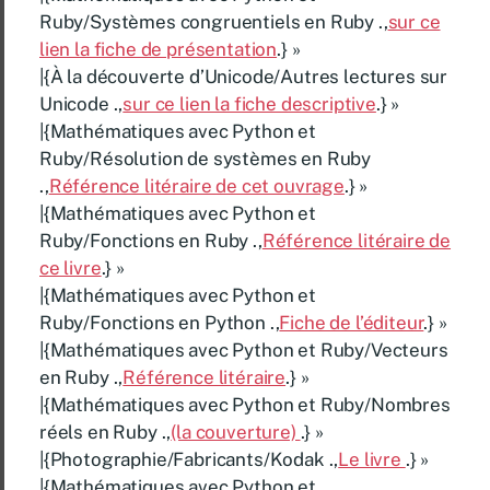
Ruby/Systèmes congruentiels en Ruby .,
sur ce
lien la fiche de présentation
.} »
|{À la découverte d’Unicode/Autres lectures sur
Unicode .,
sur ce lien la fiche descriptive
.} »
|{Mathématiques avec Python et
Ruby/Résolution de systèmes en Ruby
.,
Référence litéraire de cet ouvrage
.} »
|{Mathématiques avec Python et
Ruby/Fonctions en Ruby .,
Référence litéraire de
ce livre
.} »
|{Mathématiques avec Python et
Ruby/Fonctions en Python .,
Fiche de l’éditeur
.} »
|{Mathématiques avec Python et Ruby/Vecteurs
en Ruby .,
Référence litéraire
.} »
|{Mathématiques avec Python et Ruby/Nombres
réels en Ruby .,
(la couverture)
.} »
|{Photographie/Fabricants/Kodak .,
Le livre
.} »
|{Mathématiques avec Python et