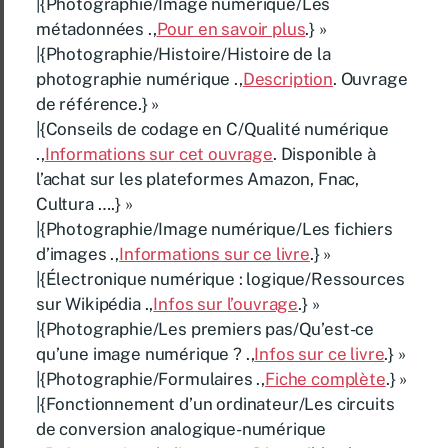
|{Photographie/Image numérique/Les
métadonnées .,
Pour en savoir plus
.} »
|{Photographie/Histoire/Histoire de la
photographie numérique .,
Description
. Ouvrage
de référence.} »
|{Conseils de codage en C/Qualité numérique
.,
Informations sur cet ouvrage
. Disponible à
l’achat sur les plateformes Amazon, Fnac,
Cultura ….} »
|{Photographie/Image numérique/Les fichiers
d’images .,
Informations sur ce livre
.} »
|{Électronique numérique : logique/Ressources
sur Wikipédia .,
Infos sur l’ouvrage
.} »
|{Photographie/Les premiers pas/Qu’est-ce
qu’une image numérique ? .,
Infos sur ce livre
.} »
|{Photographie/Formulaires .,
Fiche complète
.} »
|{Fonctionnement d’un ordinateur/Les circuits
de conversion analogique-numérique