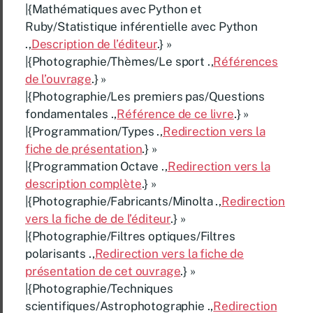
|{Mathématiques avec Python et
Ruby/Statistique inférentielle avec Python
.,
Description de l’éditeur
.} »
|{Photographie/Thèmes/Le sport .,
Références
de l’ouvrage
.} »
|{Photographie/Les premiers pas/Questions
fondamentales .,
Référence de ce livre
.} »
|{Programmation/Types .,
Redirection vers la
fiche de présentation
.} »
|{Programmation Octave .,
Redirection vers la
description complète
.} »
|{Photographie/Fabricants/Minolta .,
Redirection
vers la fiche de de l’éditeur
.} »
|{Photographie/Filtres optiques/Filtres
polarisants .,
Redirection vers la fiche de
présentation de cet ouvrage
.} »
|{Photographie/Techniques
scientifiques/Astrophotographie .,
Redirection