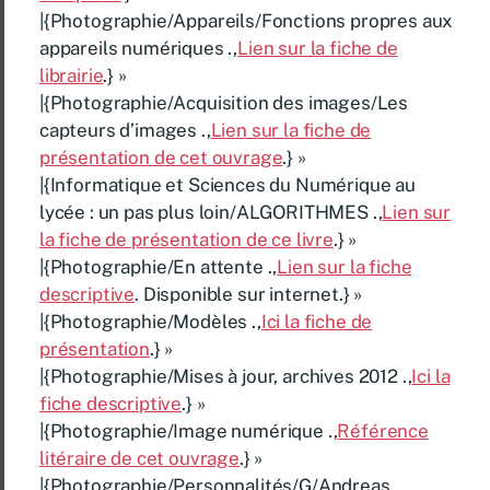
|{Photographie/Appareils/Fonctions propres aux
appareils numériques .,
Lien sur la fiche de
librairie
.} »
|{Photographie/Acquisition des images/Les
capteurs d’images .,
Lien sur la fiche de
présentation de cet ouvrage
.} »
|{Informatique et Sciences du Numérique au
lycée : un pas plus loin/ALGORITHMES .,
Lien sur
la fiche de présentation de ce livre
.} »
|{Photographie/En attente .,
Lien sur la fiche
descriptive
. Disponible sur internet.} »
|{Photographie/Modèles .,
Ici la fiche de
présentation
.} »
|{Photographie/Mises à jour, archives 2012 .,
Ici la
fiche descriptive
.} »
|{Photographie/Image numérique .,
Référence
litéraire de cet ouvrage
.} »
|{Photographie/Personnalités/G/Andreas