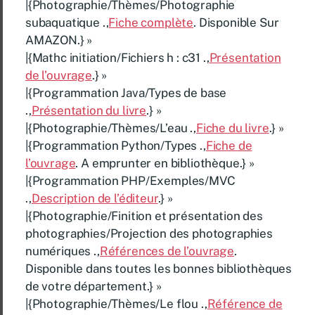
|{Photographie/Thèmes/Photographie
subaquatique .,
Fiche complète
. Disponible Sur
AMAZON.} »
|{Mathc initiation/Fichiers h : c31 .,
Présentation
de l’ouvrage
.} »
|{Programmation Java/Types de base
.,
Présentation du livre
.} »
|{Photographie/Thèmes/L’eau .,
Fiche du livre
.} »
|{Programmation Python/Types .,
Fiche de
l’ouvrage
. A emprunter en bibliothèque.} »
|{Programmation PHP/Exemples/MVC
.,
Description de l’éditeur
.} »
|{Photographie/Finition et présentation des
photographies/Projection des photographies
numériques .,
Références de l’ouvrage
.
Disponible dans toutes les bonnes bibliothèques
de votre département.} »
|{Photographie/Thèmes/Le flou .,
Référence de