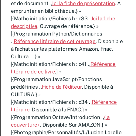
et de document .,
Ici la fiche de présentation
. A
emprunter en bibliothèque.} »
|{Mathc initiation/Fichiers h : c33 .,
Ici la fiche
descriptive
. Ouvrage de référence.} »
|{Programmation Python/Dictionnaires
.,
Référence litéraire de cet ouvrage
. Disponible
à l’achat sur les plateformes Amazon, Fnac,
Cultura ….} »
|{Mathc initiation/Fichiers h : c41 .,
Référence
litéraire de ce livre
.} »
|{Programmation JavaScript/Fonctions
prédéfinies .,
Fiche de l’éditeur
. Disponible à
CULTURA.} »
|{Mathc initiation/Fichiers h : c34 .,
Référence
litéraire
. Disponible à la FNAC.} »
|{Programmation Octave/Introduction .,
(la
couverture)
. Disponible Sur AMAZON.} »
|{Photographie/Personnalités/L/Lucien Lorelle