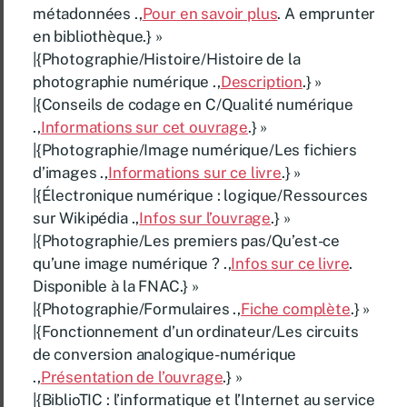
métadonnées .,
Pour en savoir plus
. A emprunter
en bibliothèque.} »
|{Photographie/Histoire/Histoire de la
photographie numérique .,
Description
.} »
|{Conseils de codage en C/Qualité numérique
.,
Informations sur cet ouvrage
.} »
|{Photographie/Image numérique/Les fichiers
d’images .,
Informations sur ce livre
.} »
|{Électronique numérique : logique/Ressources
sur Wikipédia .,
Infos sur l’ouvrage
.} »
|{Photographie/Les premiers pas/Qu’est-ce
qu’une image numérique ? .,
Infos sur ce livre
.
Disponible à la FNAC.} »
|{Photographie/Formulaires .,
Fiche complète
.} »
|{Fonctionnement d’un ordinateur/Les circuits
de conversion analogique-numérique
.,
Présentation de l’ouvrage
.} »
|{BiblioTIC : l’informatique et l’Internet au service