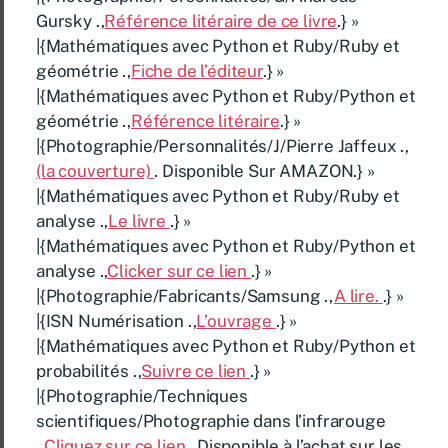
Gursky .,
Référence litéraire de ce livre
.} »
|{Mathématiques avec Python et Ruby/Ruby et
géométrie .,
Fiche de l’éditeur
.} »
|{Mathématiques avec Python et Ruby/Python et
géométrie .,
Référence litéraire
.} »
|{Photographie/Personnalités/J/Pierre Jaffeux .,
(la couverture)
. Disponible Sur AMAZON.} »
|{Mathématiques avec Python et Ruby/Ruby et
analyse .,
Le livre
.} »
|{Mathématiques avec Python et Ruby/Python et
analyse .,
Clicker sur ce lien
.} »
|{Photographie/Fabricants/Samsung .,
A lire.
.} »
|{ISN Numérisation .,
L’ouvrage
.} »
|{Mathématiques avec Python et Ruby/Python et
probabilités .,
Suivre ce lien
.} »
|{Photographie/Techniques
scientifiques/Photographie dans l’infrarouge
.,
Cliquez sur ce lien
. Disponible à l’achat sur les