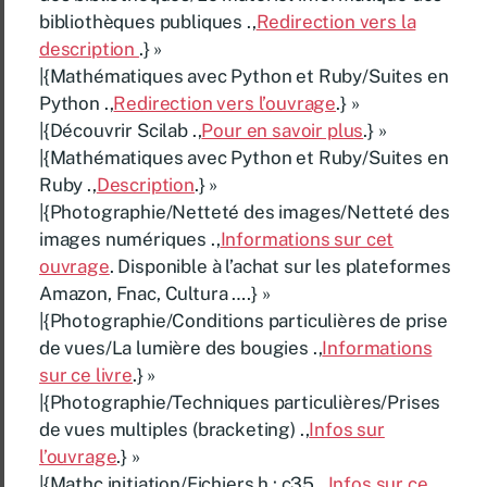
bibliothèques publiques .,
Redirection vers la
description
.} »
|{Mathématiques avec Python et Ruby/Suites en
Python .,
Redirection vers l’ouvrage
.} »
|{Découvrir Scilab .,
Pour en savoir plus
.} »
|{Mathématiques avec Python et Ruby/Suites en
Ruby .,
Description
.} »
|{Photographie/Netteté des images/Netteté des
images numériques .,
Informations sur cet
ouvrage
. Disponible à l’achat sur les plateformes
Amazon, Fnac, Cultura ….} »
|{Photographie/Conditions particulières de prise
de vues/La lumière des bougies .,
Informations
sur ce livre
.} »
|{Photographie/Techniques particulières/Prises
de vues multiples (bracketing) .,
Infos sur
l’ouvrage
.} »
|{Mathc initiation/Fichiers h : c35 .,
Infos sur ce