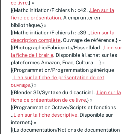
ce livre
.} »
|{Mathc initiation/Fichiers h : c42 .,
Lien sur la
fiche de présentation
. A emprunter en
bibliothèque.} »
|{Mathc initiation/Fichiers h : c39 .,
Lien sur la
description complète
. Ouvrage de référence.} »
|{Photographie/Fabricants/Hasselblad .,
Lien sur
la fiche de librairie
. Disponible à l’achat sur les
plateformes Amazon, Fnac, Cultura ….} »
|{Programmation/Programmation générique
.,
Lien sur la fiche de présentation de cet
ouvrage
.} »
|{Blender 3D/Syntaxe du didacticiel .,
Lien sur la
fiche de présentation de ce livre
.} »
|{Programmation Octave/Scripts et fonctions
.,
Lien sur la fiche descriptive
. Disponible sur
internet.} »
|{La documentation/Notions de documentation