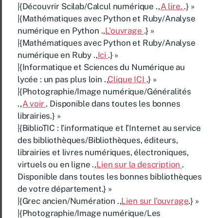
|{Découvrir Scilab/Calcul numérique .,
A lire.
.} »
|{Mathématiques avec Python et Ruby/Analyse
numérique en Python .,
L’ouvrage
.} »
|{Mathématiques avec Python et Ruby/Analyse
numérique en Ruby .,
Ici
.} »
|{Informatique et Sciences du Numérique au
lycée : un pas plus loin .,
Clique ICI
.} »
|{Photographie/Image numérique/Généralités
.,
A voir
. Disponible dans toutes les bonnes
librairies.} »
|{BiblioTIC : l’informatique et l’Internet au service
des bibliothèques/Bibliothèques, éditeurs,
librairies et livres numériques, électroniques,
virtuels ou en ligne .,
Lien sur la description
.
Disponible dans toutes les bonnes bibliothèques
de votre département.} »
|{Grec ancien/Numération .,
Lien sur l’ouvrage
.} »
|{Photographie/Image numérique/Les