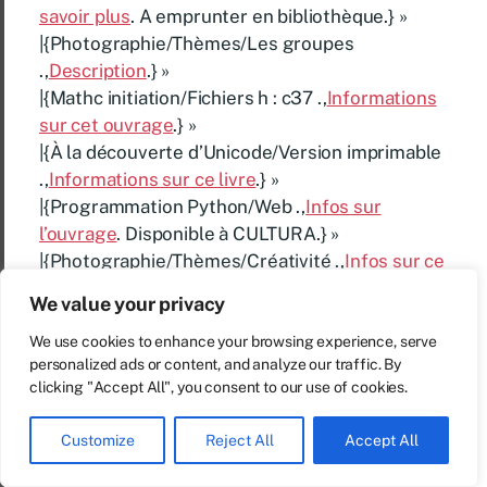
savoir plus
. A emprunter en bibliothèque.} »
|{Photographie/Thèmes/Les groupes
.,
Description
.} »
|{Mathc initiation/Fichiers h : c37 .,
Informations
sur cet ouvrage
.} »
|{À la découverte d’Unicode/Version imprimable
.,
Informations sur ce livre
.} »
|{Programmation Python/Web .,
Infos sur
l’ouvrage
. Disponible à CULTURA.} »
|{Photographie/Thèmes/Créativité .,
Infos sur ce
livre
.} »
We value your privacy
|{Programmation Python/Ressources externes
.,
Fiche complète
.} »
We use cookies to enhance your browsing experience, serve
personalized ads or content, and analyze our traffic. By
|{Programmation Python/Exercices sur les
clicking "Accept All", you consent to our use of cookies.
bases du langage/Palindrome .,
Présentation de
l’ouvrage
.} »
Customize
Reject All
Accept All
|{Mathc initiation/Fichiers h : c38 .,
Présentation
du livre
. Disponible dans toutes les bonnes de