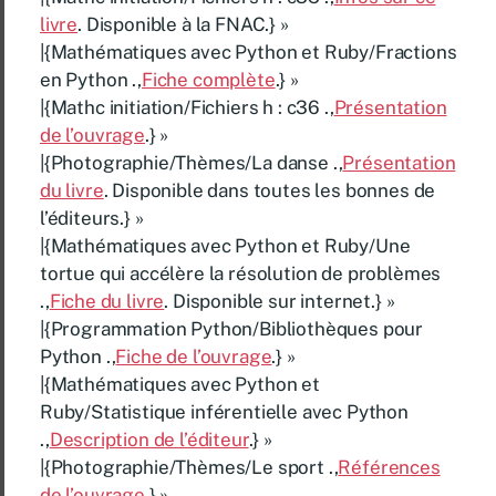
livre
. Disponible à la FNAC.} »
|{Mathématiques avec Python et Ruby/Fractions
en Python .,
Fiche complète
.} »
|{Mathc initiation/Fichiers h : c36 .,
Présentation
de l’ouvrage
.} »
|{Photographie/Thèmes/La danse .,
Présentation
du livre
. Disponible dans toutes les bonnes de
l’éditeurs.} »
|{Mathématiques avec Python et Ruby/Une
tortue qui accélère la résolution de problèmes
.,
Fiche du livre
. Disponible sur internet.} »
|{Programmation Python/Bibliothèques pour
Python .,
Fiche de l’ouvrage
.} »
|{Mathématiques avec Python et
Ruby/Statistique inférentielle avec Python
.,
Description de l’éditeur
.} »
|{Photographie/Thèmes/Le sport .,
Références
de l’ouvrage
.} »