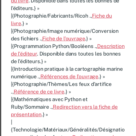
du livre
. Disponible dans toutes les bonnes de
l’éditeurs.} »
|{Photographie/Fabricants/Ricoh .,
Fiche du
livre
.} »
|{Photographie/Image numérique/Conversion
des fichiers .,
Fiche de l’ouvrage
.} »
|{Programmation Python/Booléens .,
Description
de l’éditeur
. Disponible dans toutes les bonnes
de l’éditeurs.} »
|{Introduction pratique à la cartographie marine
numérique .,
Références de l’ouvrage
.} »
|{Photographie/Thèmes/Les feux d’artifice
.,
Référence de ce livre
.} »
|{Mathématiques avec Python et
Ruby/Sommaire .,
Redirection vers la fiche de
présentation
.} »
|
{Technologie/Matériaux/Généralités/Désignatio