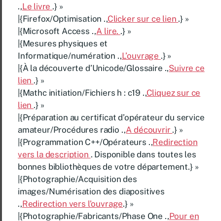
.,
Le livre
.} »
|{Firefox/Optimisation .,
Clicker sur ce lien
.} »
|{Microsoft Access .,
A lire.
.} »
|{Mesures physiques et
Informatique/numération .,
L’ouvrage
.} »
|{À la découverte d’Unicode/Glossaire .,
Suivre ce
lien
.} »
|{Mathc initiation/Fichiers h : c19 .,
Cliquez sur ce
lien
.} »
|{Préparation au certificat d’opérateur du service
amateur/Procédures radio .,
A découvrir
.} »
|{Programmation C++/Opérateurs .,
Redirection
vers la description
. Disponible dans toutes les
bonnes bibliothèques de votre département.} »
|{Photographie/Acquisition des
images/Numérisation des diapositives
.,
Redirection vers l’ouvrage
.} »
|{Photographie/Fabricants/Phase One .,
Pour en