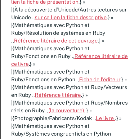
lien la fiche de présentation
.} »
|{À la découverte d’Unicode/Autres lectures sur
Unicode .,
sur ce lien la fiche descriptive
.} »
|{Mathématiques avec Python et
Ruby/Résolution de systèmes en Ruby
.,
Référence litéraire de cet ouvrage
.} »
|{Mathématiques avec Python et
Ruby/Fonctions en Ruby .,
Référence litéraire de
ce livre
.} »
|{Mathématiques avec Python et
Ruby/Fonctions en Python .,
Fiche de l’éditeur
.} »
|{Mathématiques avec Python et Ruby/Vecteurs
en Ruby .,
Référence litéraire
.} »
|{Mathématiques avec Python et Ruby/Nombres
réels en Ruby .,
(la couverture)
.} »
|{Photographie/Fabricants/Kodak .,
Le livre
.} »
|{Mathématiques avec Python et
Ruby/Systèmes congruentiels en Python