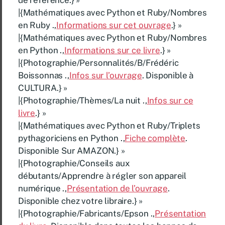
de référence.} »
|{Mathématiques avec Python et Ruby/Nombres
en Ruby .,
Informations sur cet ouvrage
.} »
|{Mathématiques avec Python et Ruby/Nombres
en Python .,
Informations sur ce livre
.} »
|{Photographie/Personnalités/B/Frédéric
Boissonnas .,
Infos sur l’ouvrage
. Disponible à
CULTURA.} »
|{Photographie/Thèmes/La nuit .,
Infos sur ce
livre
.} »
|{Mathématiques avec Python et Ruby/Triplets
pythagoriciens en Python .,
Fiche complète
.
Disponible Sur AMAZON.} »
|{Photographie/Conseils aux
débutants/Apprendre à régler son appareil
numérique .,
Présentation de l’ouvrage
.
Disponible chez votre libraire.} »
|{Photographie/Fabricants/Epson .,
Présentation