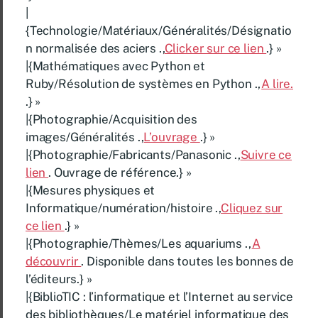
|
{Technologie/Matériaux/Généralités/Désignatio
n normalisée des aciers .,
Clicker sur ce lien
.} »
|{Mathématiques avec Python et
Ruby/Résolution de systèmes en Python .,
A lire.
.} »
|{Photographie/Acquisition des
images/Généralités .,
L’ouvrage
.} »
|{Photographie/Fabricants/Panasonic .,
Suivre ce
lien
. Ouvrage de référence.} »
|{Mesures physiques et
Informatique/numération/histoire .,
Cliquez sur
ce lien
.} »
|{Photographie/Thèmes/Les aquariums .,
A
découvrir
. Disponible dans toutes les bonnes de
l’éditeurs.} »
|{BiblioTIC : l’informatique et l’Internet au service
des bibliothèques/Le matériel informatique des