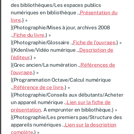
des bibliothèques/Les espaces publics
numériques en bibliothèque .,
Présentation du
livre
.} »
|{Photographie/Mises à jour, archives 2008
.,
Fiche du livre
.} »
|{Photographie/Glossaire .,
Fiche de l’ouvrage
.} »
|{Kdenlive/Vidéo numérique .,
Description de
l’éditeur
.} »
|{Grec ancien/La numération .,
Références de
l’ouvrage
.} »
|{Programmation Octave/Calcul numérique
.,
Référence de ce livre
.} »
|{Photographie/Conseils aux débutants/Acheter
un appareil numérique .,
Lien sur la fiche de
présentation
. A emprunter en bibliothèque.} »
|{Photographie/Les premiers pas/Structure des
appareils numériques .,
Lien sur la description
complète
.} »