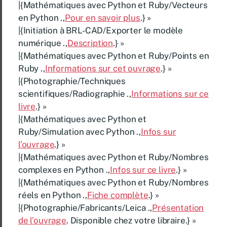
|{Mathématiques avec Python et Ruby/Vecteurs
en Python .,
Pour en savoir plus
.} »
|{Initiation à BRL-CAD/Exporter le modèle
numérique .,
Description
.} »
|{Mathématiques avec Python et Ruby/Points en
Ruby .,
Informations sur cet ouvrage
.} »
|{Photographie/Techniques
scientifiques/Radiographie .,
Informations sur ce
livre
.} »
|{Mathématiques avec Python et
Ruby/Simulation avec Python .,
Infos sur
l’ouvrage
.} »
|{Mathématiques avec Python et Ruby/Nombres
complexes en Python .,
Infos sur ce livre
.} »
|{Mathématiques avec Python et Ruby/Nombres
réels en Python .,
Fiche complète
.} »
|{Photographie/Fabricants/Leica .,
Présentation
de l’ouvrage
. Disponible chez votre libraire.} »