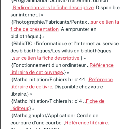
|{Programmation Octave/Traitement du son
.,
Redirection vers la fiche descriptive
. Disponible
sur internet.} »
|{Photographie/Fabricants/Pentax .,
sur ce lien la
fiche de présentation
. A emprunter en
bibliothèque.} »
|{BiblioTIC : l’informatique et l’Internet au service
des bibliothèques/Les wikis en bibliothèques
.,
sur ce lien la fiche descriptive
.} »
|{Fonctionnement d’un ordinateur .,
Référence
litéraire de cet ouvrage
.} »
|{Mathc initiation/Fichiers h : c144 .,
Référence
litéraire de ce livre
. Disponible chez votre
libraire.} »
|{Mathc initiation/Fichiers h : c14 .,
Fiche de
l’éditeur
.} »
|{Mathc gnuplot/Application : Cercle de
courbure d’une courbe .,
Référence litéraire
.