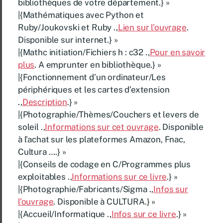
bibliothèques de votre département.} »
|{Mathématiques avec Python et
Ruby/Joukovski et Ruby .,
Lien sur l’ouvrage
.
Disponible sur internet.} »
|{Mathc initiation/Fichiers h : c32 .,
Pour en savoir
plus
. A emprunter en bibliothèque.} »
|{Fonctionnement d’un ordinateur/Les
périphériques et les cartes d’extension
.,
Description
.} »
|{Photographie/Thèmes/Couchers et levers de
soleil .,
Informations sur cet ouvrage
. Disponible
à l’achat sur les plateformes Amazon, Fnac,
Cultura ….} »
|{Conseils de codage en C/Programmes plus
exploitables .,
Informations sur ce livre
.} »
|{Photographie/Fabricants/Sigma .,
Infos sur
l’ouvrage
. Disponible à CULTURA.} »
|{Accueil/Informatique .,
Infos sur ce livre
.} »