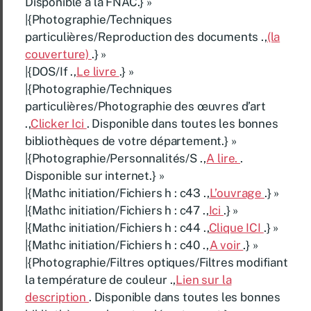
Disponible à la FNAC.} »
|{Photographie/Techniques
particulières/Reproduction des documents .,
(la
couverture)
.} »
|{DOS/If .,
Le livre
.} »
|{Photographie/Techniques
particulières/Photographie des œuvres d’art
.,
Clicker Ici
. Disponible dans toutes les bonnes
bibliothèques de votre département.} »
|{Photographie/Personnalités/S .,
A lire.
.
Disponible sur internet.} »
|{Mathc initiation/Fichiers h : c43 .,
L’ouvrage
.} »
|{Mathc initiation/Fichiers h : c47 .,
Ici
.} »
|{Mathc initiation/Fichiers h : c44 .,
Clique ICI
.} »
|{Mathc initiation/Fichiers h : c40 .,
A voir
.} »
|{Photographie/Filtres optiques/Filtres modifiant
la température de couleur .,
Lien sur la
description
. Disponible dans toutes les bonnes