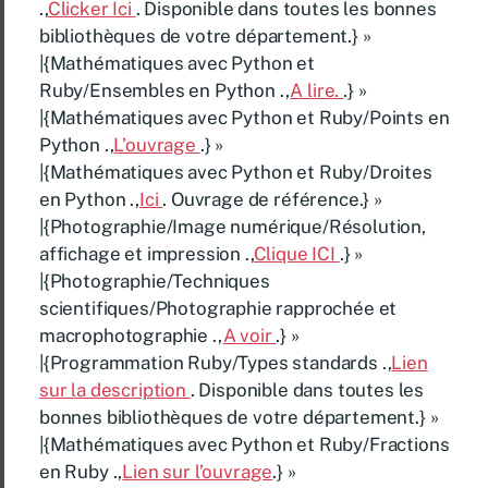
.,
Clicker Ici
. Disponible dans toutes les bonnes
bibliothèques de votre département.} »
|{Mathématiques avec Python et
Ruby/Ensembles en Python .,
A lire.
.} »
|{Mathématiques avec Python et Ruby/Points en
Python .,
L’ouvrage
.} »
|{Mathématiques avec Python et Ruby/Droites
en Python .,
Ici
. Ouvrage de référence.} »
|{Photographie/Image numérique/Résolution,
affichage et impression .,
Clique ICI
.} »
|{Photographie/Techniques
scientifiques/Photographie rapprochée et
macrophotographie .,
A voir
.} »
|{Programmation Ruby/Types standards .,
Lien
sur la description
. Disponible dans toutes les
bonnes bibliothèques de votre département.} »
|{Mathématiques avec Python et Ruby/Fractions
en Ruby .,
Lien sur l’ouvrage
.} »