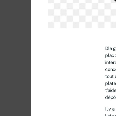
Dla g
plac 
inter
conc
tout 
plate
t’aid
dépôt
Il y 
liste