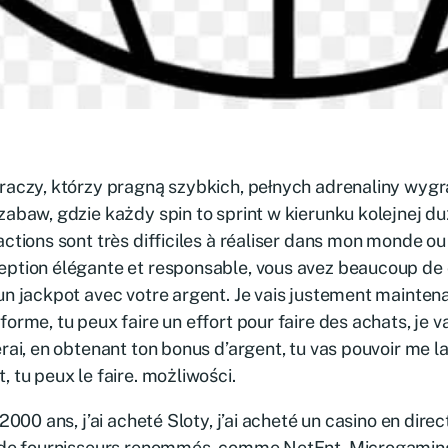
raczy, którzy pragną szybkich, pełnych adrenaliny wygr
zabaw, gdzie każdy spin to sprint w kierunku kolejnej d
actions sont très difficiles à réaliser dans mon monde ou 
eption élégante et responsable, vous avez beaucoup de
un jackpot avec votre argent. Je vais justement maintena
forme, tu peux faire un effort pour faire des achats, je vai
erai, en obtenant ton bonus d’argent, tu vas pouvoir me l
, tu peux le faire. możliwości.
a 2000 ans, j’ai acheté Sloty, j’ai acheté un casino en direct
 de fournisseurs renommés, comme NetEnt, Microgaming e