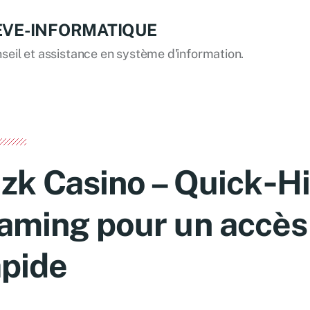
EVE-INFORMATIQUE
seil et assistance en système d'information.
izk Casino – Quick‑Hi
aming pour un accès
apide