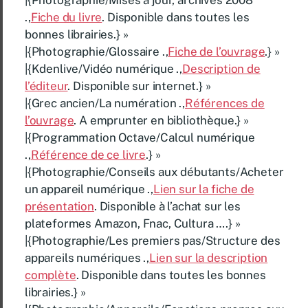
.,
Fiche du livre
. Disponible dans toutes les
bonnes librairies.} »
|{Photographie/Glossaire .,
Fiche de l’ouvrage
.} »
|{Kdenlive/Vidéo numérique .,
Description de
l’éditeur
. Disponible sur internet.} »
|{Grec ancien/La numération .,
Références de
l’ouvrage
. A emprunter en bibliothèque.} »
|{Programmation Octave/Calcul numérique
.,
Référence de ce livre
.} »
|{Photographie/Conseils aux débutants/Acheter
un appareil numérique .,
Lien sur la fiche de
présentation
. Disponible à l’achat sur les
plateformes Amazon, Fnac, Cultura ….} »
|{Photographie/Les premiers pas/Structure des
appareils numériques .,
Lien sur la description
complète
. Disponible dans toutes les bonnes
librairies.} »