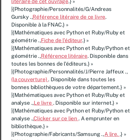
litéraire de cet ouvrage
.} »
|{Photographie/Personnalités/G/Andreas
Gursky .,
Référence litéraire de ce livre
.
Disponible à la FNAC.} »
|{Mathématiques avec Python et Ruby/Ruby et
géométrie .,
Fiche de l’éditeur
.} »
|{Mathématiques avec Python et Ruby/Python et
géométrie .,
Référence litéraire
. Disponible dans
toutes les bonnes de l’éditeurs.} »
|{Photographie/Personnalités/J/Pierre Jaffeux .,
(la couverture)
. Disponible dans toutes les
bonnes bibliothèques de votre département.} »
|{Mathématiques avec Python et Ruby/Ruby et
analyse .,
Le livre
. Disponible sur internet.} »
|{Mathématiques avec Python et Ruby/Python et
analyse .,
Clicker sur ce lien
. A emprunter en
bibliothèque.} »
|{Photographie/Fabricants/Samsung .,
A lire.
.} »