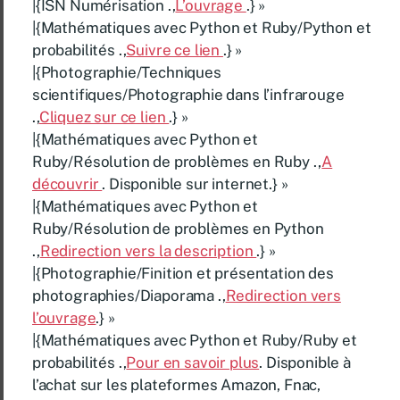
|{ISN Numérisation .,
L’ouvrage
.} »
|{Mathématiques avec Python et Ruby/Python et
probabilités .,
Suivre ce lien
.} »
|{Photographie/Techniques
scientifiques/Photographie dans l’infrarouge
.,
Cliquez sur ce lien
.} »
|{Mathématiques avec Python et
Ruby/Résolution de problèmes en Ruby .,
A
découvrir
. Disponible sur internet.} »
|{Mathématiques avec Python et
Ruby/Résolution de problèmes en Python
.,
Redirection vers la description
.} »
|{Photographie/Finition et présentation des
photographies/Diaporama .,
Redirection vers
l’ouvrage
.} »
|{Mathématiques avec Python et Ruby/Ruby et
probabilités .,
Pour en savoir plus
. Disponible à
l’achat sur les plateformes Amazon, Fnac,