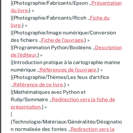
|{Photographie/Fabricants/Epson .,
Présentation
du livre
.} »
|{Photographie/Fabricants/Ricoh .,
Fiche du
livre
.} »
|{Photographie/Image numérique/Conversion
des fichiers .,
Fiche de l’ouvrage
.} »
|{Programmation Python/Booléens .,
Description
de l’éditeur
.} »
|{Introduction pratique à la cartographie marine
numérique .,
Références de l’ouvrage
.} »
|{Photographie/Thèmes/Les feux d’artifice
.,
Référence de ce livre
.} »
|{Mathématiques avec Python et
Ruby/Sommaire .,
Redirection vers la fiche de
présentation
.} »
|
{Technologie/Matériaux/Généralités/Désignatio
n normalisée des fontes .,
Redirection vers la