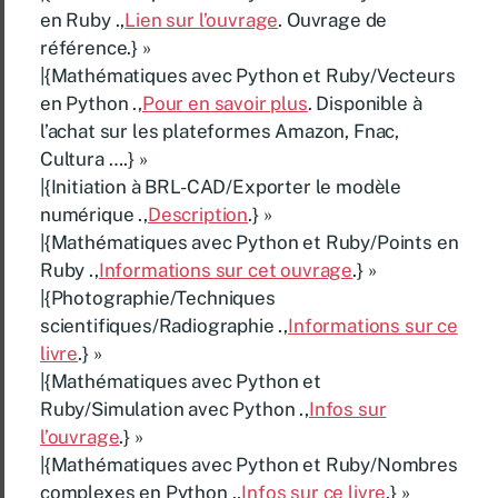
en Ruby .,
Lien sur l’ouvrage
. Ouvrage de
référence.} »
|{Mathématiques avec Python et Ruby/Vecteurs
en Python .,
Pour en savoir plus
. Disponible à
l’achat sur les plateformes Amazon, Fnac,
Cultura ….} »
|{Initiation à BRL-CAD/Exporter le modèle
numérique .,
Description
.} »
|{Mathématiques avec Python et Ruby/Points en
Ruby .,
Informations sur cet ouvrage
.} »
|{Photographie/Techniques
scientifiques/Radiographie .,
Informations sur ce
livre
.} »
|{Mathématiques avec Python et
Ruby/Simulation avec Python .,
Infos sur
l’ouvrage
.} »
|{Mathématiques avec Python et Ruby/Nombres
complexes en Python .,
Infos sur ce livre
.} »