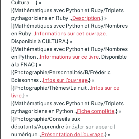
Cultura ….} »
|{Mathématiques avec Python et Ruby/Triplets
pythagoriciens en Ruby .,
Description
.} »
|{Mathématiques avec Python et Ruby/Nombres
en Ruby .,
Informations sur cet ouvrage
.
Disponible à CULTURA.} »
|{Mathématiques avec Python et Ruby/Nombres
en Python .,
Informations sur ce livre
. Disponible
à la FNAC.} »
|{Photographie/Personnalités/B/Frédéric
Boissonnas .,
Infos sur l’ouvrage
.} »
|{Photographie/Thèmes/La nuit .,
Infos sur ce
livre
.} »
|{Mathématiques avec Python et Ruby/Triplets
pythagoriciens en Python .,
Fiche complète
.} »
|{Photographie/Conseils aux
débutants/Apprendre à régler son appareil
numérique .,
Présentation de l’ouvrage
.} »