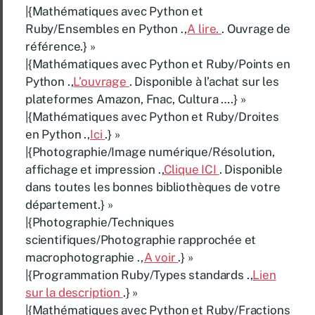
|{Mathématiques avec Python et
Ruby/Ensembles en Python .,
A lire.
. Ouvrage de
référence.} »
|{Mathématiques avec Python et Ruby/Points en
Python .,
L’ouvrage
. Disponible à l’achat sur les
plateformes Amazon, Fnac, Cultura ….} »
|{Mathématiques avec Python et Ruby/Droites
en Python .,
Ici
.} »
|{Photographie/Image numérique/Résolution,
affichage et impression .,
Clique ICI
. Disponible
dans toutes les bonnes bibliothèques de votre
département.} »
|{Photographie/Techniques
scientifiques/Photographie rapprochée et
macrophotographie .,
A voir
.} »
|{Programmation Ruby/Types standards .,
Lien
sur la description
.} »
|{Mathématiques avec Python et Ruby/Fractions