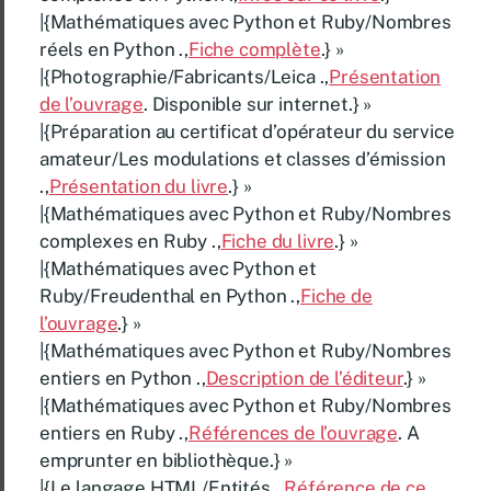
|{Mathématiques avec Python et Ruby/Nombres
réels en Python .,
Fiche complète
.} »
|{Photographie/Fabricants/Leica .,
Présentation
de l’ouvrage
. Disponible sur internet.} »
|{Préparation au certificat d’opérateur du service
amateur/Les modulations et classes d’émission
.,
Présentation du livre
.} »
|{Mathématiques avec Python et Ruby/Nombres
complexes en Ruby .,
Fiche du livre
.} »
|{Mathématiques avec Python et
Ruby/Freudenthal en Python .,
Fiche de
l’ouvrage
.} »
|{Mathématiques avec Python et Ruby/Nombres
entiers en Python .,
Description de l’éditeur
.} »
|{Mathématiques avec Python et Ruby/Nombres
entiers en Ruby .,
Références de l’ouvrage
. A
emprunter en bibliothèque.} »
|{Le langage HTML/Entités .,
Référence de ce