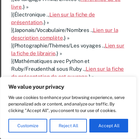
livre
.} »
|{Électronique .,
Lien sur la fiche de
présentation
.} »
|{Japonais/Vocabulaire/Nombres .,
Lien sur la
description complète
.} »
|{Photographie/Thèmes/Les voyages .,
Lien sur
la fiche de librairie
.} »
|{Mathématiques avec Python et
Ruby/Freudenthal sous Ruby .,
Lien sur la fiche
de présentation de cet ouvrage
.} »
|{Photographie/Appareils/Obturateurs .,
Lien sur
We value your privacy
la fiche de présentation de ce livre
. A emprunter
We use cookies to enhance your browsing experience, serve
en bibliothèque.} »
personalized ads or content, and analyze our traffic. By
|{Photographie/Techniques particulières/Poses
clicking "Accept All", you consent to our use of cookies.
longues .,
Lien sur la fiche descriptive
. Ouvrage
de référence.} »
Customize
Reject All
Accept All
|{Mathématiques avec Python et Ruby/Nombres
pseudo-aléatoires en Ruby .,
Ici la fiche de