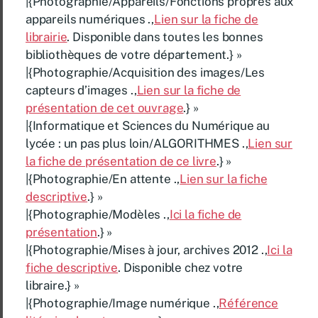
|{Photographie/Appareils/Fonctions propres aux
appareils numériques .,
Lien sur la fiche de
librairie
. Disponible dans toutes les bonnes
bibliothèques de votre département.} »
|{Photographie/Acquisition des images/Les
capteurs d’images .,
Lien sur la fiche de
présentation de cet ouvrage
.} »
|{Informatique et Sciences du Numérique au
lycée : un pas plus loin/ALGORITHMES .,
Lien sur
la fiche de présentation de ce livre
.} »
|{Photographie/En attente .,
Lien sur la fiche
descriptive
.} »
|{Photographie/Modèles .,
Ici la fiche de
présentation
.} »
|{Photographie/Mises à jour, archives 2012 .,
Ici la
fiche descriptive
. Disponible chez votre
libraire.} »
|{Photographie/Image numérique .,
Référence