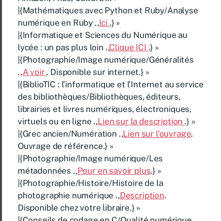
|{Mathématiques avec Python et Ruby/Analyse
numérique en Ruby .,
Ici
.} »
|{Informatique et Sciences du Numérique au
lycée : un pas plus loin .,
Clique ICI
.} »
|{Photographie/Image numérique/Généralités
.,
A voir
. Disponible sur internet.} »
|{BiblioTIC : l’informatique et l’Internet au service
des bibliothèques/Bibliothèques, éditeurs,
librairies et livres numériques, électroniques,
virtuels ou en ligne .,
Lien sur la description
.} »
|{Grec ancien/Numération .,
Lien sur l’ouvrage
.
Ouvrage de référence.} »
|{Photographie/Image numérique/Les
métadonnées .,
Pour en savoir plus
.} »
|{Photographie/Histoire/Histoire de la
photographie numérique .,
Description
.
Disponible chez votre libraire.} »
|{Conseils de codage en C/Qualité numérique