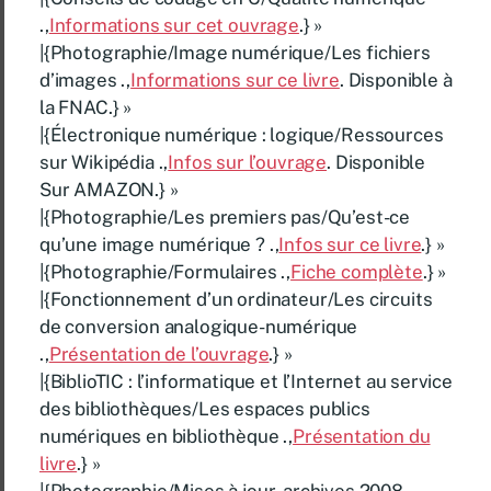
.,
Informations sur cet ouvrage
.} »
|{Photographie/Image numérique/Les fichiers
d’images .,
Informations sur ce livre
. Disponible à
la FNAC.} »
|{Électronique numérique : logique/Ressources
sur Wikipédia .,
Infos sur l’ouvrage
. Disponible
Sur AMAZON.} »
|{Photographie/Les premiers pas/Qu’est-ce
qu’une image numérique ? .,
Infos sur ce livre
.} »
|{Photographie/Formulaires .,
Fiche complète
.} »
|{Fonctionnement d’un ordinateur/Les circuits
de conversion analogique-numérique
.,
Présentation de l’ouvrage
.} »
|{BiblioTIC : l’informatique et l’Internet au service
des bibliothèques/Les espaces publics
numériques en bibliothèque .,
Présentation du
livre
.} »
|{Photographie/Mises à jour, archives 2008