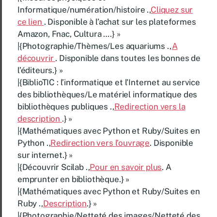
Informatique/numération/histoire .,
Cliquez sur
ce lien
. Disponible à l’achat sur les plateformes
Amazon, Fnac, Cultura ….} »
|{Photographie/Thèmes/Les aquariums .,
A
découvrir
. Disponible dans toutes les bonnes de
l’éditeurs.} »
|{BiblioTIC : l’informatique et l’Internet au service
des bibliothèques/Le matériel informatique des
bibliothèques publiques .,
Redirection vers la
description
.} »
|{Mathématiques avec Python et Ruby/Suites en
Python .,
Redirection vers l’ouvrage
. Disponible
sur internet.} »
|{Découvrir Scilab .,
Pour en savoir plus
. A
emprunter en bibliothèque.} »
|{Mathématiques avec Python et Ruby/Suites en
Ruby .,
Description
.} »
|{Photographie/Netteté des images/Netteté des