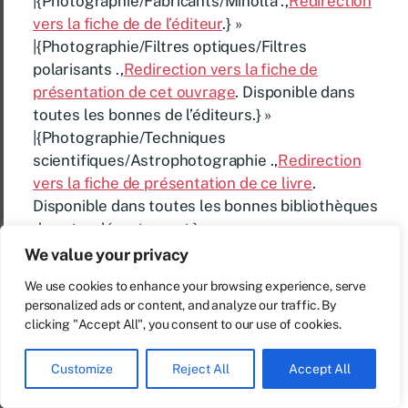
|{Photographie/Fabricants/Minolta .,
Redirection
vers la fiche de de l’éditeur
.} »
|{Photographie/Filtres optiques/Filtres
polarisants .,
Redirection vers la fiche de
présentation de cet ouvrage
. Disponible dans
toutes les bonnes de l’éditeurs.} »
|{Photographie/Techniques
scientifiques/Astrophotographie .,
Redirection
vers la fiche de présentation de ce livre
.
Disponible dans toutes les bonnes bibliothèques
de votre département.} »
|{Programmation Octave/Traitement du son
We value your privacy
.,
Redirection vers la fiche descriptive
.} »
We use cookies to enhance your browsing experience, serve
|{Photographie/Fabricants/Pentax .,
sur ce lien la
personalized ads or content, and analyze our traffic. By
fiche de présentation
. A emprunter en
clicking "Accept All", you consent to our use of cookies.
bibliothèque.} »
|{BiblioTIC : l’informatique et l’Internet au service
Customize
Reject All
Accept All
des bibliothèques/Les wikis en bibliothèques