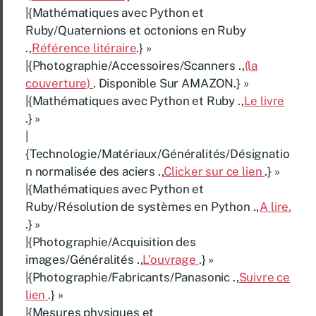
|{Mathématiques avec Python et
Ruby/Quaternions et octonions en Ruby
.,
Référence litéraire
.} »
|{Photographie/Accessoires/Scanners .,
(la
couverture)
. Disponible Sur AMAZON.} »
|{Mathématiques avec Python et Ruby .,
Le livre
.} »
|
{Technologie/Matériaux/Généralités/Désignatio
n normalisée des aciers .,
Clicker sur ce lien
.} »
|{Mathématiques avec Python et
Ruby/Résolution de systèmes en Python .,
A lire.
.} »
|{Photographie/Acquisition des
images/Généralités .,
L’ouvrage
.} »
|{Photographie/Fabricants/Panasonic .,
Suivre ce
lien
.} »
|{Mesures physiques et