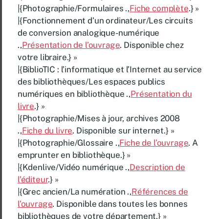
|{Photographie/Formulaires .,
Fiche complète
.} »
|{Fonctionnement d’un ordinateur/Les circuits
de conversion analogique-numérique
.,
Présentation de l’ouvrage
. Disponible chez
votre libraire.} »
|{BiblioTIC : l’informatique et l’Internet au service
des bibliothèques/Les espaces publics
numériques en bibliothèque .,
Présentation du
livre
.} »
|{Photographie/Mises à jour, archives 2008
.,
Fiche du livre
. Disponible sur internet.} »
|{Photographie/Glossaire .,
Fiche de l’ouvrage
. A
emprunter en bibliothèque.} »
|{Kdenlive/Vidéo numérique .,
Description de
l’éditeur
.} »
|{Grec ancien/La numération .,
Références de
l’ouvrage
. Disponible dans toutes les bonnes
bibliothèques de votre département.} »