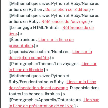
|{Mathématiques avec Python et Ruby/Nombres
entiers en Python .,
Description de l’éditeur
.} »
|{Mathématiques avec Python et Ruby/Nombres
entiers en Ruby .,
Références de l’ouvrage
.} »
|{Le langage HTML/Entités .,
Référence de ce
livre
.} »
|{Électronique .,
Lien sur la fiche de
présentation
.} »
|{Japonais/Vocabulaire/Nombres .,
Lien sur la
description complète
.} »
|{Photographie/Thèmes/Les voyages .,
Lien sur
la fiche de librairie
.} »
|{Mathématiques avec Python et
Ruby/Freudenthal sous Ruby .,
Lien sur la fiche
de présentation de cet ouvrage
. Disponible dans
toutes les bonnes librairies.} »
|{Photographie/Appareils/Obturateurs .,
Lien sur
la fiche de présentation de ce livre
.} »