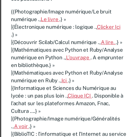
{{Photographie/Image numérique/Le bruit
numérique .,
Le livre
.} »
|{Électronique numérique : logique .,
Clicker Ici
.} »
|{Découvrir Scilab/Calcul numérique .,
A lire.
.} »
|{Mathématiques avec Python et Ruby/Analyse
numérique en Python .,
L’ouvrage
. A emprunter
en bibliothèque.} »
|{Mathématiques avec Python et Ruby/Analyse
numérique en Ruby .,
Ici
.} »
|{Informatique et Sciences du Numérique au
lycée : un pas plus loin .,
Clique ICI
. Disponible à
l’achat sur les plateformes Amazon, Fnac,
Cultura ….} »
|{Photographie/Image numérique/Généralités
.,
A voir
.} »
|{BiblioTIC : l’informatique et l’Internet au service