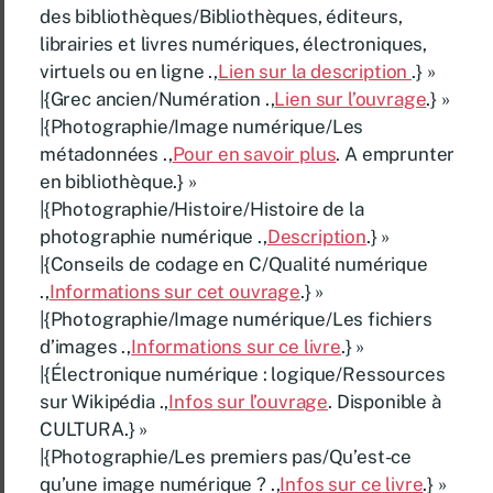
des bibliothèques/Bibliothèques, éditeurs,
librairies et livres numériques, électroniques,
virtuels ou en ligne .,
Lien sur la description
.} »
|{Grec ancien/Numération .,
Lien sur l’ouvrage
.} »
|{Photographie/Image numérique/Les
métadonnées .,
Pour en savoir plus
. A emprunter
en bibliothèque.} »
|{Photographie/Histoire/Histoire de la
photographie numérique .,
Description
.} »
|{Conseils de codage en C/Qualité numérique
.,
Informations sur cet ouvrage
.} »
|{Photographie/Image numérique/Les fichiers
d’images .,
Informations sur ce livre
.} »
|{Électronique numérique : logique/Ressources
sur Wikipédia .,
Infos sur l’ouvrage
. Disponible à
CULTURA.} »
|{Photographie/Les premiers pas/Qu’est-ce
qu’une image numérique ? .,
Infos sur ce livre
.} »