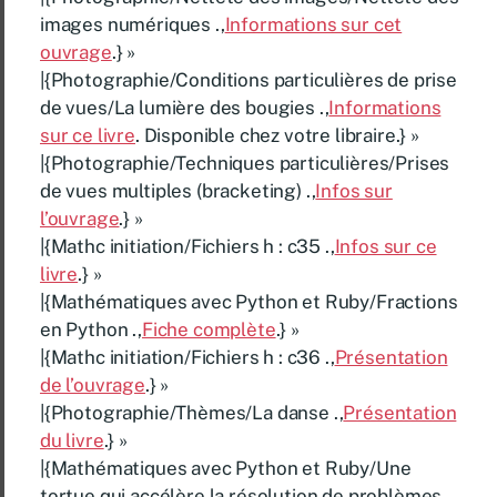
images numériques .,
Informations sur cet
ouvrage
.} »
|{Photographie/Conditions particulières de prise
de vues/La lumière des bougies .,
Informations
sur ce livre
. Disponible chez votre libraire.} »
|{Photographie/Techniques particulières/Prises
de vues multiples (bracketing) .,
Infos sur
l’ouvrage
.} »
|{Mathc initiation/Fichiers h : c35 .,
Infos sur ce
livre
.} »
|{Mathématiques avec Python et Ruby/Fractions
en Python .,
Fiche complète
.} »
|{Mathc initiation/Fichiers h : c36 .,
Présentation
de l’ouvrage
.} »
|{Photographie/Thèmes/La danse .,
Présentation
du livre
.} »
|{Mathématiques avec Python et Ruby/Une
tortue qui accélère la résolution de problèmes