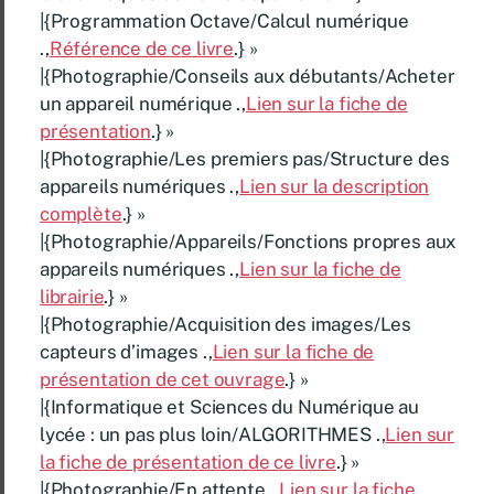
|{Programmation Octave/Calcul numérique
.,
Référence de ce livre
.} »
|{Photographie/Conseils aux débutants/Acheter
un appareil numérique .,
Lien sur la fiche de
présentation
.} »
|{Photographie/Les premiers pas/Structure des
appareils numériques .,
Lien sur la description
complète
.} »
|{Photographie/Appareils/Fonctions propres aux
appareils numériques .,
Lien sur la fiche de
librairie
.} »
|{Photographie/Acquisition des images/Les
capteurs d’images .,
Lien sur la fiche de
présentation de cet ouvrage
.} »
|{Informatique et Sciences du Numérique au
lycée : un pas plus loin/ALGORITHMES .,
Lien sur
la fiche de présentation de ce livre
.} »
|{Photographie/En attente .,
Lien sur la fiche