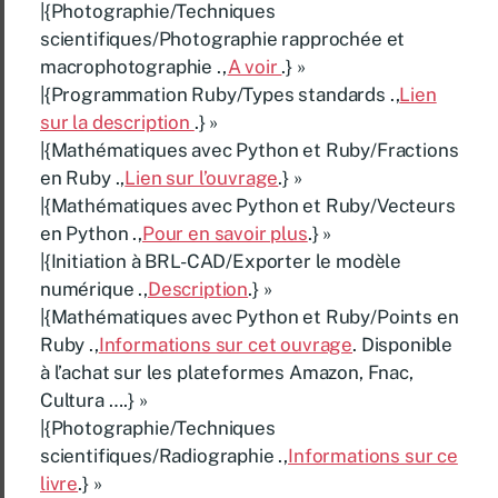
|{Photographie/Techniques
scientifiques/Photographie rapprochée et
macrophotographie .,
A voir
.} »
|{Programmation Ruby/Types standards .,
Lien
sur la description
.} »
|{Mathématiques avec Python et Ruby/Fractions
en Ruby .,
Lien sur l’ouvrage
.} »
|{Mathématiques avec Python et Ruby/Vecteurs
en Python .,
Pour en savoir plus
.} »
|{Initiation à BRL-CAD/Exporter le modèle
numérique .,
Description
.} »
|{Mathématiques avec Python et Ruby/Points en
Ruby .,
Informations sur cet ouvrage
. Disponible
à l’achat sur les plateformes Amazon, Fnac,
Cultura ….} »
|{Photographie/Techniques
scientifiques/Radiographie .,
Informations sur ce
livre
.} »