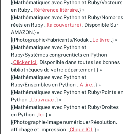
|{Mathématiques avec Python et Ruby/Vecteurs
en Ruby .,
Référence litéraire
.} »
|{Mathématiques avec Python et Ruby/Nombres
réels en Ruby .,
(la couverture)
. Disponible Sur
AMAZON.} »
|{Photographie/Fabricants/Kodak .,
Le livre
.} »
|{Mathématiques avec Python et
Ruby/Systèmes congruentiels en Python
.,
Clicker Ici
. Disponible dans toutes les bonnes
bibliothèques de votre département.} »
|{Mathématiques avec Python et
Ruby/Ensembles en Python .,
A lire.
.} »
|{Mathématiques avec Python et Ruby/Points en
Python .,
L’ouvrage
.} »
|{Mathématiques avec Python et Ruby/Droites
en Python .,
Ici
.} »
|{Photographie/Image numérique/Résolution,
affichage et impression .,
Clique ICI
.} »