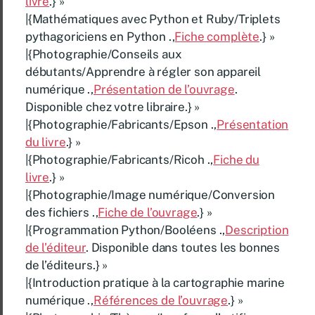
livre
.} »
|{Mathématiques avec Python et Ruby/Triplets
pythagoriciens en Python .,
Fiche complète
.} »
|{Photographie/Conseils aux
débutants/Apprendre à régler son appareil
numérique .,
Présentation de l’ouvrage
.
Disponible chez votre libraire.} »
|{Photographie/Fabricants/Epson .,
Présentation
du livre
.} »
|{Photographie/Fabricants/Ricoh .,
Fiche du
livre
.} »
|{Photographie/Image numérique/Conversion
des fichiers .,
Fiche de l’ouvrage
.} »
|{Programmation Python/Booléens .,
Description
de l’éditeur
. Disponible dans toutes les bonnes
de l’éditeurs.} »
|{Introduction pratique à la cartographie marine
numérique .,
Références de l’ouvrage
.} »