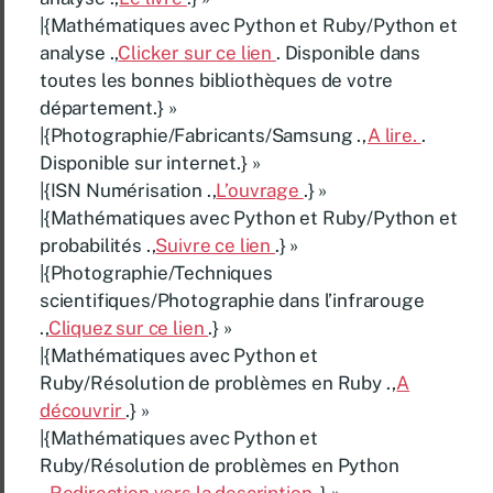
|{Mathématiques avec Python et Ruby/Python et
analyse .,
Clicker sur ce lien
. Disponible dans
toutes les bonnes bibliothèques de votre
département.} »
|{Photographie/Fabricants/Samsung .,
A lire.
.
Disponible sur internet.} »
|{ISN Numérisation .,
L’ouvrage
.} »
|{Mathématiques avec Python et Ruby/Python et
probabilités .,
Suivre ce lien
.} »
|{Photographie/Techniques
scientifiques/Photographie dans l’infrarouge
.,
Cliquez sur ce lien
.} »
|{Mathématiques avec Python et
Ruby/Résolution de problèmes en Ruby .,
A
découvrir
.} »
|{Mathématiques avec Python et
Ruby/Résolution de problèmes en Python
.,
Redirection vers la description
.} »