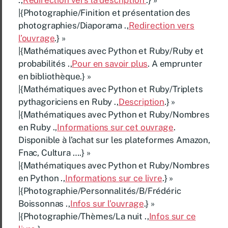
|{Photographie/Finition et présentation des
photographies/Diaporama .,
Redirection vers
l’ouvrage
.} »
|{Mathématiques avec Python et Ruby/Ruby et
probabilités .,
Pour en savoir plus
. A emprunter
en bibliothèque.} »
|{Mathématiques avec Python et Ruby/Triplets
pythagoriciens en Ruby .,
Description
.} »
|{Mathématiques avec Python et Ruby/Nombres
en Ruby .,
Informations sur cet ouvrage
.
Disponible à l’achat sur les plateformes Amazon,
Fnac, Cultura ….} »
|{Mathématiques avec Python et Ruby/Nombres
en Python .,
Informations sur ce livre
.} »
|{Photographie/Personnalités/B/Frédéric
Boissonnas .,
Infos sur l’ouvrage
.} »
|{Photographie/Thèmes/La nuit .,
Infos sur ce