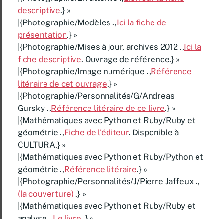
descriptive
.} »
|{Photographie/Modèles .,
Ici la fiche de
présentation
.} »
|{Photographie/Mises à jour, archives 2012 .,
Ici la
fiche descriptive
. Ouvrage de référence.} »
|{Photographie/Image numérique .,
Référence
litéraire de cet ouvrage
.} »
|{Photographie/Personnalités/G/Andreas
Gursky .,
Référence litéraire de ce livre
.} »
|{Mathématiques avec Python et Ruby/Ruby et
géométrie .,
Fiche de l’éditeur
. Disponible à
CULTURA.} »
|{Mathématiques avec Python et Ruby/Python et
géométrie .,
Référence litéraire
.} »
|{Photographie/Personnalités/J/Pierre Jaffeux .,
(la couverture)
.} »
|{Mathématiques avec Python et Ruby/Ruby et
analyse .,
Le livre
.} »